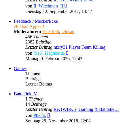
Neuester
von
II_Watchmen_II
Beitrag
Dienstag 12. September 2017, 13:42
Feedback / MeckerEcke
NO ban Appeal!
Moderatoren:
Elfe1090
,
feldsau
456
Themen
2382
Beiträge
Letzter Beitrag
mxry31 Player Team Killing
Neuester
von
[SaS] H1ghlanda
Beitrag
Montag 9. Februar 2026, 17:42
Games
Themen
Beiträge
Letzter Beitrag
Battlefield V
1
Themen
14
Beiträge
Letzter Beitrag
Re: [WBKS] Gaming & Battlefie…
Neuester
von
Phenix
Beitrag
Sonntag 25. November 2018, 22:02