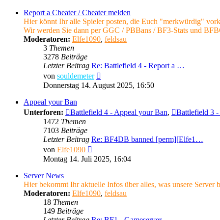
Report a Cheater / Cheater melden
Hier könnt Ihr alle Spieler posten, die Euch "merkwürdig" vo
Wir werden Sie dann per GGC / PBBans / BF3-Stats und BFBC2
Moderatoren:
Elfe1090
,
feldsau
3
Themen
3278
Beiträge
Letzter Beitrag
Re: Battlefield 4 - Report a …
Neuester
von
souldemeter
Beitrag
Donnerstag 14. August 2025, 16:50
Appeal your Ban
Unterforen:
Battlefield 4 - Appeal your Ban
,
Battlefield 3
1472
Themen
7103
Beiträge
Letzter Beitrag
Re: BF4DB banned [perm][Elfe1…
Neuester
von
Elfe1090
Beitrag
Montag 14. Juli 2025, 16:04
Server News
Hier bekommt Ihr aktuelle Infos über alles, was unsere Server be
Moderatoren:
Elfe1090
,
feldsau
18
Themen
149
Beiträge
Letzter Beitrag
Re: BF1 - Gameserver