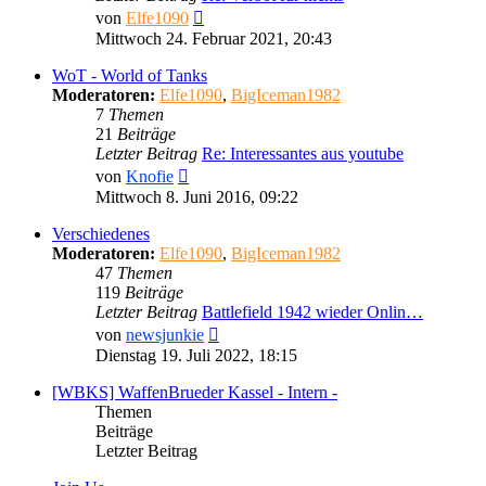
Neuester
von
Elfe1090
Beitrag
Mittwoch 24. Februar 2021, 20:43
WoT - World of Tanks
Moderatoren:
Elfe1090
,
BigIceman1982
7
Themen
21
Beiträge
Letzter Beitrag
Re: Interessantes aus youtube
Neuester
von
Knofie
Beitrag
Mittwoch 8. Juni 2016, 09:22
Verschiedenes
Moderatoren:
Elfe1090
,
BigIceman1982
47
Themen
119
Beiträge
Letzter Beitrag
Battlefield 1942 wieder Onlin…
Neuester
von
newsjunkie
Beitrag
Dienstag 19. Juli 2022, 18:15
[WBKS] WaffenBrueder Kassel - Intern -
Themen
Beiträge
Letzter Beitrag