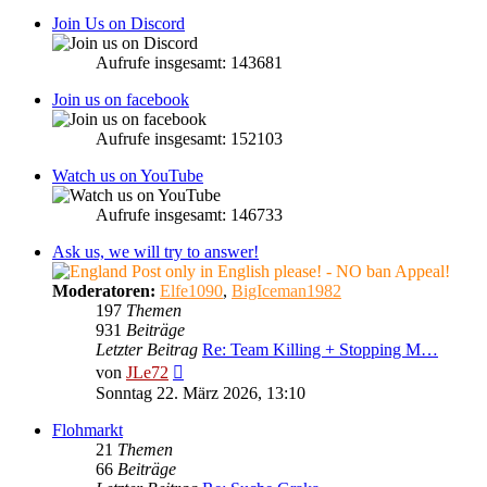
Join Us on Discord
Aufrufe insgesamt: 143681
Join us on facebook
Aufrufe insgesamt: 152103
Watch us on YouTube
Aufrufe insgesamt: 146733
Ask us, we will try to answer!
Post only in English please! - NO ban Appeal!
Moderatoren:
Elfe1090
,
BigIceman1982
197
Themen
931
Beiträge
Letzter Beitrag
Re: Team Killing + Stopping M…
Neuester
von
JLe72
Beitrag
Sonntag 22. März 2026, 13:10
Flohmarkt
21
Themen
66
Beiträge