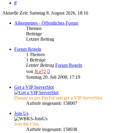
Suche
Aktuelle Zeit: Samstag 8. August 2026, 18:16
Allgemeines - Öffentliches Forum
Themen
Beiträge
Letzter Beitrag
Forum Regeln
1
Themen
1
Beiträge
Letzter Beitrag
Forum Regeln
Neuester
von
JLe72
Beitrag
Sonntag 20. Juli 2008, 17:19
Get a VIP ServerSlot
Donate us per PayPal and get a VIP ServerSlot
Aufrufe insgesamt: 158007
Join Us
Join the Clan
Aufrufe insgesamt: 158038