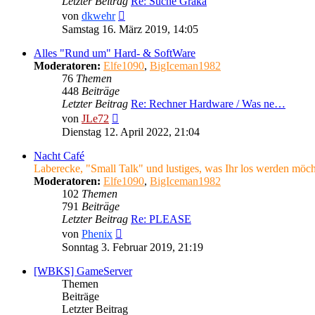
Letzter Beitrag
Re: Suche Graka
Neuester
von
dkwehr
Beitrag
Samstag 16. März 2019, 14:05
Alles "Rund um" Hard- & SoftWare
Moderatoren:
Elfe1090
,
BigIceman1982
76
Themen
448
Beiträge
Letzter Beitrag
Re: Rechner Hardware / Was ne…
Neuester
von
JLe72
Beitrag
Dienstag 12. April 2022, 21:04
Nacht Café
Laberecke, "Small Talk" und lustiges, was Ihr los werden möcht
Moderatoren:
Elfe1090
,
BigIceman1982
102
Themen
791
Beiträge
Letzter Beitrag
Re: PLEASE
Neuester
von
Phenix
Beitrag
Sonntag 3. Februar 2019, 21:19
[WBKS] GameServer
Themen
Beiträge
Letzter Beitrag