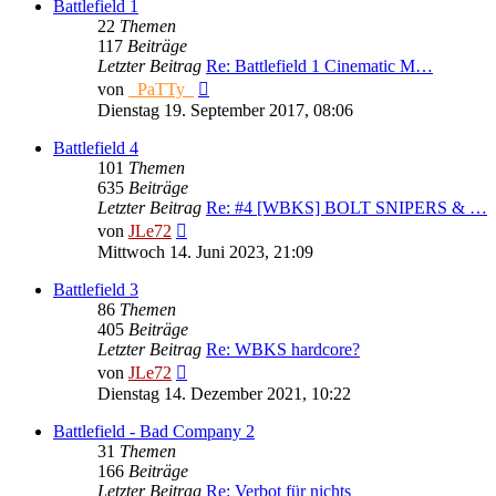
Battlefield 1
22
Themen
117
Beiträge
Letzter Beitrag
Re: Battlefield 1 Cinematic M…
Neuester
von
_PaTTy_
Beitrag
Dienstag 19. September 2017, 08:06
Battlefield 4
101
Themen
635
Beiträge
Letzter Beitrag
Re: #4 [WBKS] BOLT SNIPERS & …
Neuester
von
JLe72
Beitrag
Mittwoch 14. Juni 2023, 21:09
Battlefield 3
86
Themen
405
Beiträge
Letzter Beitrag
Re: WBKS hardcore?
Neuester
von
JLe72
Beitrag
Dienstag 14. Dezember 2021, 10:22
Battlefield - Bad Company 2
31
Themen
166
Beiträge
Letzter Beitrag
Re: Verbot für nichts