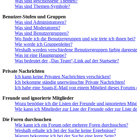
Was sind geschlossene Themen?
Was sind Themen-Symbole?
Benutzer-Stufen und Gruppen
Was sind Administratoren?
Was sind Moderatoren?
Was sind Benutzergruppen?
Wo finde ich die Benutzergruppen und wie trete ich ihnen bei?
Wie werde ich Gruppenleiter?
Weshalb werden verschiedene Benutzergruppen farbig dargestel
Was ist eine Hauptgruppe?
Was bedeutet der „Das Team“-Link auf der Startseite?
Private Nachrichten
Ich kann keine Privaten Nachrichten verschicken!
Ich bekomme ständig unerwünschte Private Nachrichten!
Ich habe eine Spam-E-Mail von einem Mitglied dieses Forums e
Freunde und ignorierte Mitglieder
Wozu benötige ich die Listen der Freunde und ignorierten Mitg
Wie kann ich Mitglieder zur Liste der Freunde oder zur Liste d
Die Foren durchsuchen
Wie kann ich ein Forum oder mehrere Foren durchsuchen?
Weshalb erhalte ich bei der Suche keine Ergebnisse?
Warum bekomme ich bei der Suche eine leere Seite?