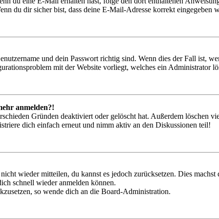
. Wenn du eine E-Mail erhalten hast, folge den dort enthaltenen Anweis
nn du dir sicher bist, dass deine E-Mail-Adresse korrekt eingegeben w
Benutzername und dein Passwort richtig sind. Wenn dies der Fall ist, w
igurationsproblem mit der Website vorliegt, welches ein Administrator l
t mehr anmelden?!
rschieden Gründen deaktiviert oder gelöscht hat. Außerdem löschen vie
triere dich einfach erneut und nimm aktiv an den Diskussionen teil!
 nicht wieder mitteilen, du kannst es jedoch zurücksetzen. Dies machs
 dich schnell wieder anmelden können.
ückzusetzen, so wende dich an die Board-Administration.