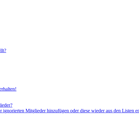
lt?
rhalten!
lieder?
er ignorierten Mitglieder hinzufügen oder diese wieder aus den Listen e