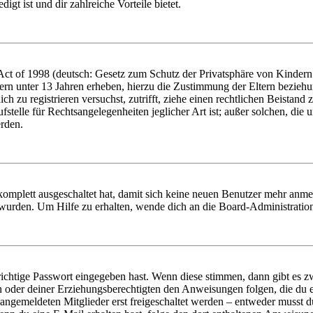
igt ist und dir zahlreiche Vorteile bietet.
t of 1998 (deutsch: Gesetz zum Schutz der Privatsphäre von Kindern i
ern unter 13 Jahren erheben, hierzu die Zustimmung der Eltern bezieh
dich zu registrieren versuchst, zutrifft, ziehe einen rechtlichen Beista
stelle für Rechtsangelegenheiten jeglicher Art ist; außer solchen, die
erden.
 komplett ausgeschaltet hat, damit sich keine neuen Benutzer mehr anm
 wurden. Um Hilfe zu erhalten, wende dich an die Board-Administratio
richtige Passwort eingegeben hast. Wenn diese stimmen, dann gibt es
ern oder deiner Erziehungsberechtigten den Anweisungen folgen, die du e
 angemeldeten Mitglieder erst freigeschaltet werden – entweder musst du