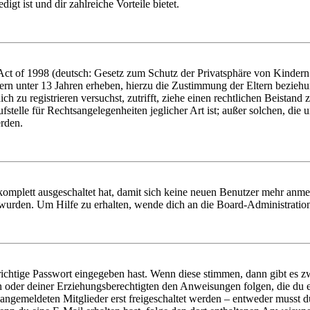
igt ist und dir zahlreiche Vorteile bietet.
t of 1998 (deutsch: Gesetz zum Schutz der Privatsphäre von Kindern i
ern unter 13 Jahren erheben, hierzu die Zustimmung der Eltern bezieh
dich zu registrieren versuchst, zutrifft, ziehe einen rechtlichen Beista
stelle für Rechtsangelegenheiten jeglicher Art ist; außer solchen, die
erden.
 komplett ausgeschaltet hat, damit sich keine neuen Benutzer mehr anm
 wurden. Um Hilfe zu erhalten, wende dich an die Board-Administratio
richtige Passwort eingegeben hast. Wenn diese stimmen, dann gibt es
ern oder deiner Erziehungsberechtigten den Anweisungen folgen, die du e
 angemeldeten Mitglieder erst freigeschaltet werden – entweder musst du