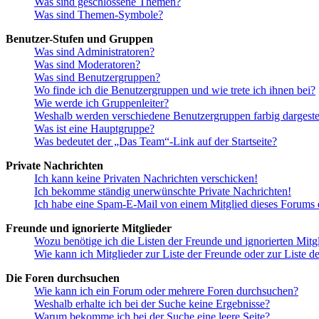
Was sind geschlossene Themen?
Was sind Themen-Symbole?
Benutzer-Stufen und Gruppen
Was sind Administratoren?
Was sind Moderatoren?
Was sind Benutzergruppen?
Wo finde ich die Benutzergruppen und wie trete ich ihnen bei?
Wie werde ich Gruppenleiter?
Weshalb werden verschiedene Benutzergruppen farbig dargestel
Was ist eine Hauptgruppe?
Was bedeutet der „Das Team“-Link auf der Startseite?
Private Nachrichten
Ich kann keine Privaten Nachrichten verschicken!
Ich bekomme ständig unerwünschte Private Nachrichten!
Ich habe eine Spam-E-Mail von einem Mitglied dieses Forums e
Freunde und ignorierte Mitglieder
Wozu benötige ich die Listen der Freunde und ignorierten Mitg
Wie kann ich Mitglieder zur Liste der Freunde oder zur Liste d
Die Foren durchsuchen
Wie kann ich ein Forum oder mehrere Foren durchsuchen?
Weshalb erhalte ich bei der Suche keine Ergebnisse?
Warum bekomme ich bei der Suche eine leere Seite?