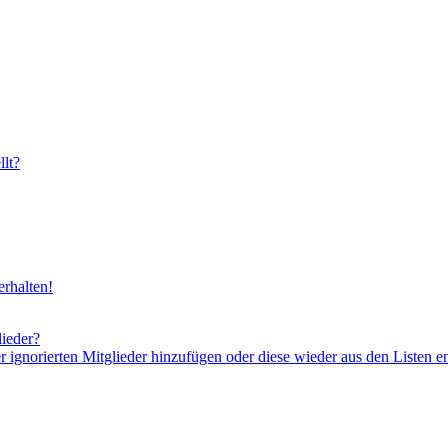
lt?
rhalten!
lieder?
er ignorierten Mitglieder hinzufügen oder diese wieder aus den Listen e