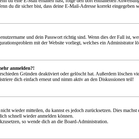
. Wenn du eine E-Mail erhalten hast, folge den dort enthaltenen Anweis
nn du dir sicher bist, dass deine E-Mail-Adresse korrekt eingegeben w
Benutzername und dein Passwort richtig sind. Wenn dies der Fall ist, w
igurationsproblem mit der Website vorliegt, welches ein Administrator l
t mehr anmelden?!
rschieden Gründen deaktiviert oder gelöscht hat. Außerdem löschen vie
triere dich einfach erneut und nimm aktiv an den Diskussionen teil!
 nicht wieder mitteilen, du kannst es jedoch zurücksetzen. Dies machs
 dich schnell wieder anmelden können.
ückzusetzen, so wende dich an die Board-Administration.