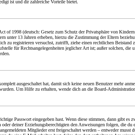
igt ist und dir zahlreiche Vorteile bietet.
t of 1998 (deutsch: Gesetz zum Schutz der Privatsphäre von Kindern i
ern unter 13 Jahren erheben, hierzu die Zustimmung der Eltern bezieh
dich zu registrieren versuchst, zutrifft, ziehe einen rechtlichen Beista
stelle für Rechtsangelegenheiten jeglicher Art ist; außer solchen, die
erden.
 komplett ausgeschaltet hat, damit sich keine neuen Benutzer mehr anm
 wurden. Um Hilfe zu erhalten, wende dich an die Board-Administratio
richtige Passwort eingegeben hast. Wenn diese stimmen, dann gibt es
ern oder deiner Erziehungsberechtigten den Anweisungen folgen, die du e
 angemeldeten Mitglieder erst freigeschaltet werden – entweder musst du