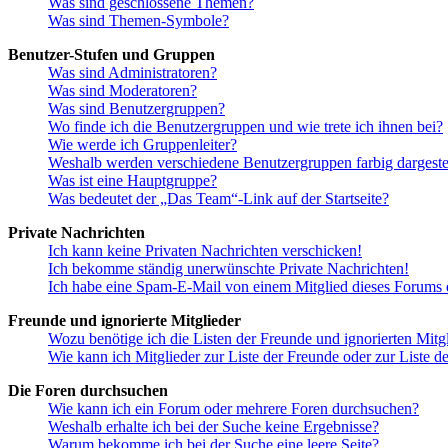
Was sind geschlossene Themen?
Was sind Themen-Symbole?
Benutzer-Stufen und Gruppen
Was sind Administratoren?
Was sind Moderatoren?
Was sind Benutzergruppen?
Wo finde ich die Benutzergruppen und wie trete ich ihnen bei?
Wie werde ich Gruppenleiter?
Weshalb werden verschiedene Benutzergruppen farbig dargestel
Was ist eine Hauptgruppe?
Was bedeutet der „Das Team“-Link auf der Startseite?
Private Nachrichten
Ich kann keine Privaten Nachrichten verschicken!
Ich bekomme ständig unerwünschte Private Nachrichten!
Ich habe eine Spam-E-Mail von einem Mitglied dieses Forums e
Freunde und ignorierte Mitglieder
Wozu benötige ich die Listen der Freunde und ignorierten Mitg
Wie kann ich Mitglieder zur Liste der Freunde oder zur Liste d
Die Foren durchsuchen
Wie kann ich ein Forum oder mehrere Foren durchsuchen?
Weshalb erhalte ich bei der Suche keine Ergebnisse?
Warum bekomme ich bei der Suche eine leere Seite?