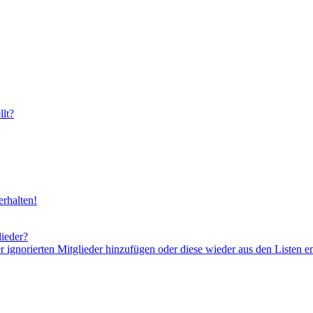
lt?
rhalten!
lieder?
er ignorierten Mitglieder hinzufügen oder diese wieder aus den Listen e