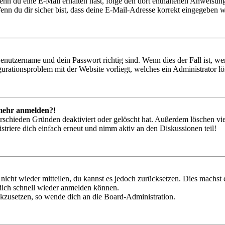
. Wenn du eine E-Mail erhalten hast, folge den dort enthaltenen Anweis
nn du dir sicher bist, dass deine E-Mail-Adresse korrekt eingegeben w
Benutzername und dein Passwort richtig sind. Wenn dies der Fall ist, w
igurationsproblem mit der Website vorliegt, welches ein Administrator l
t mehr anmelden?!
rschieden Gründen deaktiviert oder gelöscht hat. Außerdem löschen vie
triere dich einfach erneut und nimm aktiv an den Diskussionen teil!
 nicht wieder mitteilen, du kannst es jedoch zurücksetzen. Dies machs
 dich schnell wieder anmelden können.
ückzusetzen, so wende dich an die Board-Administration.