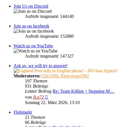
Join Us on Discord
Aufrufe insgesamt: 144140
Join us on facebook
Aufrufe insgesamt: 152880
Watch us on YouTube
Aufrufe insgesamt: 147327
Ask us, we will try to answer!
Post only in English please! - NO ban Appeal!
Moderatoren:
Elfe1090
,
BigIceman1982
197
Themen
931
Beiträge
Letzter Beitrag
Re: Team Killing + Stopping M…
Neuester
von
JLe72
Beitrag
Sonntag 22. März 2026, 13:10
Flohmarkt
21
Themen
66
Beiträge