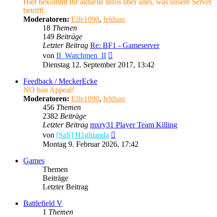
Hier bekommt Ihr aktuelle Infos über alles, was unsere Server
betrifft.
Moderatoren:
Elfe1090
,
feldsau
18
Themen
149
Beiträge
Letzter Beitrag
Re: BF1 - Gameserver
Neuester
von
II_Watchmen_II
Beitrag
Dienstag 12. September 2017, 13:42
Feedback / MeckerEcke
NO ban Appeal!
Moderatoren:
Elfe1090
,
feldsau
456
Themen
2382
Beiträge
Letzter Beitrag
mxry31 Player Team Killing
Neuester
von
[SaS] H1ghlanda
Beitrag
Montag 9. Februar 2026, 17:42
Games
Themen
Beiträge
Letzter Beitrag
Battlefield V
1
Themen