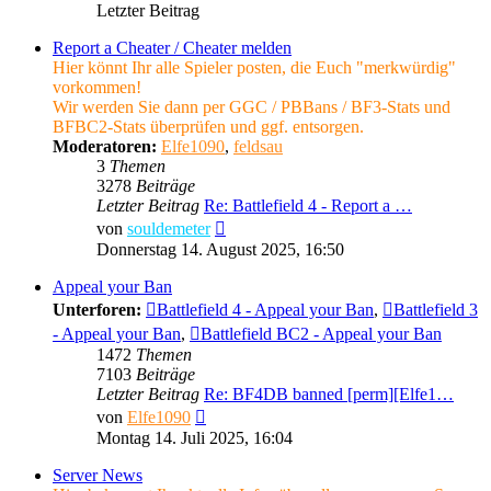
Letzter Beitrag
Report a Cheater / Cheater melden
Hier könnt Ihr alle Spieler posten, die Euch "merkwürdig"
vorkommen!
Wir werden Sie dann per GGC / PBBans / BF3-Stats und
BFBC2-Stats überprüfen und ggf. entsorgen.
Moderatoren:
Elfe1090
,
feldsau
3
Themen
3278
Beiträge
Letzter Beitrag
Re: Battlefield 4 - Report a …
Neuester
von
souldemeter
Beitrag
Donnerstag 14. August 2025, 16:50
Appeal your Ban
Unterforen:
Battlefield 4 - Appeal your Ban
,
Battlefield 3
- Appeal your Ban
,
Battlefield BC2 - Appeal your Ban
1472
Themen
7103
Beiträge
Letzter Beitrag
Re: BF4DB banned [perm][Elfe1…
Neuester
von
Elfe1090
Beitrag
Montag 14. Juli 2025, 16:04
Server News