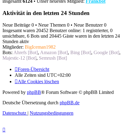
insgesamt
6124
• Unser neuestes Mitglied:
Frankbot
Aktivität in den letzten 24 Stunden
Neue Beiträge 0 • Neue Themen 0 • Neue Benutzer 0
Insgesamt waren 20452 Benutzer online: 1 registrierter, 0
unsichtbare, 6 Bots und 20445 Gäste waren in den letzten 24
Stunden aktiv
Mitglieder:
BigIceman1982
Bots:
Ahrefs [Bot]
,
Amazon [Bot]
,
Bing [Bot]
,
Google [Bot]
,
Majestic-12 [Bot]
,
Semrush [Bot]
Foren-Übersicht
Alle Zeiten sind
UTC+02:00
Alle Cookies löschen
Powered by
phpBB
® Forum Software © phpBB Limited
Deutsche Übersetzung durch
phpBB.de
Datenschutz
|
Nutzungsbedingungen