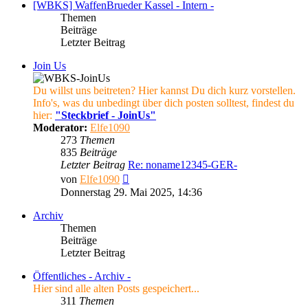
[WBKS] WaffenBrueder Kassel - Intern -
Themen
Beiträge
Letzter Beitrag
Join Us
Du willst uns beitreten? Hier kannst Du dich kurz vorstellen.
Info's, was du unbedingt über dich posten solltest, findest du
hier:
"Steckbrief - JoinUs"
Moderator:
Elfe1090
273
Themen
835
Beiträge
Letzter Beitrag
Re: noname12345-GER-
Neuester
von
Elfe1090
Beitrag
Donnerstag 29. Mai 2025, 14:36
Archiv
Themen
Beiträge
Letzter Beitrag
Öffentliches - Archiv -
Hier sind alle alten Posts gespeichert...
311
Themen