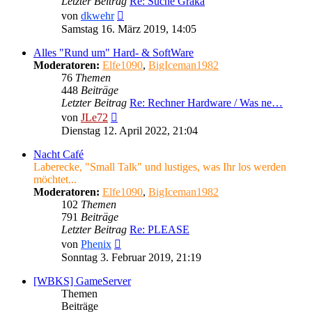
Letzter Beitrag
Re: Suche Graka
Neuester
von
dkwehr
Beitrag
Samstag 16. März 2019, 14:05
Alles "Rund um" Hard- & SoftWare
Moderatoren:
Elfe1090
,
BigIceman1982
76
Themen
448
Beiträge
Letzter Beitrag
Re: Rechner Hardware / Was ne…
Neuester
von
JLe72
Beitrag
Dienstag 12. April 2022, 21:04
Nacht Café
Laberecke, "Small Talk" und lustiges, was Ihr los werden
möchtet...
Moderatoren:
Elfe1090
,
BigIceman1982
102
Themen
791
Beiträge
Letzter Beitrag
Re: PLEASE
Neuester
von
Phenix
Beitrag
Sonntag 3. Februar 2019, 21:19
[WBKS] GameServer
Themen
Beiträge