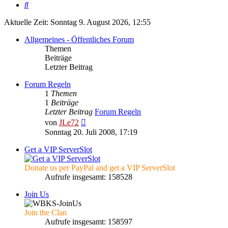
Suche
Aktuelle Zeit: Sonntag 9. August 2026, 12:55
Allgemeines - Öffentliches Forum
Themen
Beiträge
Letzter Beitrag
Forum Regeln
1
Themen
1
Beiträge
Letzter Beitrag
Forum Regeln
Neuester
von
JLe72
Beitrag
Sonntag 20. Juli 2008, 17:19
Get a VIP ServerSlot
Donate us per PayPal and get a VIP ServerSlot
Aufrufe insgesamt: 158528
Join Us
Join the Clan
Aufrufe insgesamt: 158597