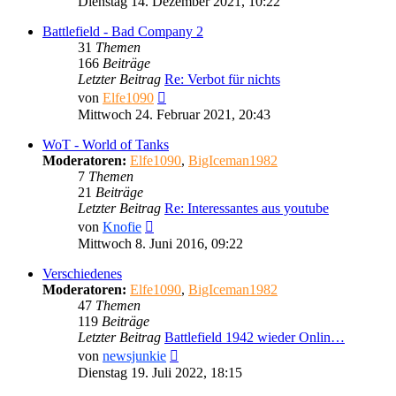
Dienstag 14. Dezember 2021, 10:22
Battlefield - Bad Company 2
31
Themen
166
Beiträge
Letzter Beitrag
Re: Verbot für nichts
Neuester
von
Elfe1090
Beitrag
Mittwoch 24. Februar 2021, 20:43
WoT - World of Tanks
Moderatoren:
Elfe1090
,
BigIceman1982
7
Themen
21
Beiträge
Letzter Beitrag
Re: Interessantes aus youtube
Neuester
von
Knofie
Beitrag
Mittwoch 8. Juni 2016, 09:22
Verschiedenes
Moderatoren:
Elfe1090
,
BigIceman1982
47
Themen
119
Beiträge
Letzter Beitrag
Battlefield 1942 wieder Onlin…
Neuester
von
newsjunkie
Beitrag
Dienstag 19. Juli 2022, 18:15