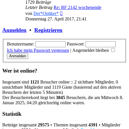
1729
Beiträge
Letzter Beitrag
Re: BF 2142 wochenende
Neuester
von
Der*Optiker*
Beitrag
Donnerstag 27. April 2017, 21:41
Anmelden
•
Registrieren
Benutzername:
Passwort:
Ich habe mein Passwort vergessen
|
Angemeldet bleiben
Wer ist online?
Insgesamt sind
1121
Besucher online :: 2 sichtbare Mitglieder, 0
unsichtbare Mitglieder und 1119 Gäste (basierend auf den aktiven
Besuchern der letzten 5 Minuten)
Der Besucherrekord liegt bei
3845
Besuchern, die am Mittwoch 8.
Januar 2025, 04:20 gleichzeitig online waren.
Statistik
Beiträge insgesamt
29575
• Themen insgesamt
4391
• Mitglieder