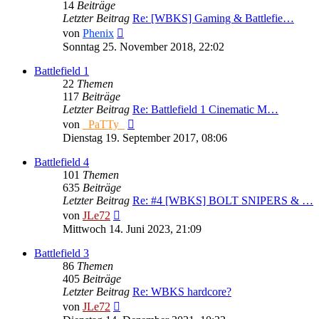
14
Beiträge
Letzter Beitrag
Re: [WBKS] Gaming & Battlefie…
Neuester
von
Phenix
Beitrag
Sonntag 25. November 2018, 22:02
Battlefield 1
22
Themen
117
Beiträge
Letzter Beitrag
Re: Battlefield 1 Cinematic M…
Neuester
von
_PaTTy_
Beitrag
Dienstag 19. September 2017, 08:06
Battlefield 4
101
Themen
635
Beiträge
Letzter Beitrag
Re: #4 [WBKS] BOLT SNIPERS & …
Neuester
von
JLe72
Beitrag
Mittwoch 14. Juni 2023, 21:09
Battlefield 3
86
Themen
405
Beiträge
Letzter Beitrag
Re: WBKS hardcore?
Neuester
von
JLe72
Beitrag