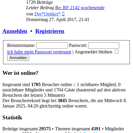
1729
Beiträge
Letzter Beitrag
Re: BF 2142 wochenende
Neuester
von
Der*Optiker*
Beitrag
Donnerstag 27. April 2017, 21:41
Anmelden
•
Registrieren
Benutzername:
Passwort:
Ich habe mein Passwort vergessen
|
Angemeldet bleiben
Wer ist online?
Insgesamt sind
1705
Besucher online :: 1 sichtbares Mitglied, 0
unsichtbare Mitglieder und 1704 Gäste (basierend auf den aktiven
Besuchern der letzten 5 Minuten)
Der Besucherrekord liegt bei
3845
Besuchern, die am Mittwoch 8.
Januar 2025, 04:20 gleichzeitig online waren.
Statistik
Beiträge insgesamt
29575
• Themen insgesamt
4391
• Mitglieder