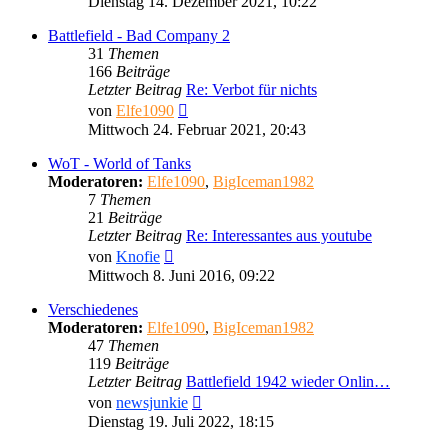
Dienstag 14. Dezember 2021, 10:22
Battlefield - Bad Company 2
31
Themen
166
Beiträge
Letzter Beitrag
Re: Verbot für nichts
Neuester
von
Elfe1090
Beitrag
Mittwoch 24. Februar 2021, 20:43
WoT - World of Tanks
Moderatoren:
Elfe1090
,
BigIceman1982
7
Themen
21
Beiträge
Letzter Beitrag
Re: Interessantes aus youtube
Neuester
von
Knofie
Beitrag
Mittwoch 8. Juni 2016, 09:22
Verschiedenes
Moderatoren:
Elfe1090
,
BigIceman1982
47
Themen
119
Beiträge
Letzter Beitrag
Battlefield 1942 wieder Onlin…
Neuester
von
newsjunkie
Beitrag
Dienstag 19. Juli 2022, 18:15