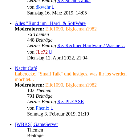
Letzter Beitrag
Re: Suche Graka
Neuester
von
dkwehr
Beitrag
Samstag 16. März 2019, 14:05
Alles "Rund um" Hard- & SoftWare
Moderatoren:
Elfe1090
,
BigIceman1982
76
Themen
448
Beiträge
Letzter Beitrag
Re: Rechner Hardware / Was ne…
Neuester
von
JLe72
Beitrag
Dienstag 12. April 2022, 21:04
Nacht Café
Laberecke, "Small Talk" und lustiges, was Ihr los werden
möchtet...
Moderatoren:
Elfe1090
,
BigIceman1982
102
Themen
791
Beiträge
Letzter Beitrag
Re: PLEASE
Neuester
von
Phenix
Beitrag
Sonntag 3. Februar 2019, 21:19
[WBKS] GameServer
Themen
Beiträge