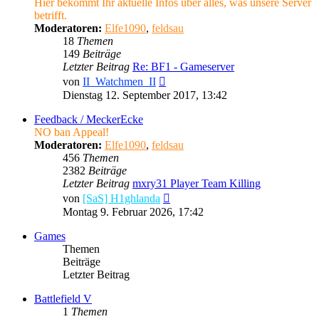
Hier bekommt Ihr aktuelle Infos über alles, was unsere Server
betrifft.
Moderatoren:
Elfe1090
,
feldsau
18
Themen
149
Beiträge
Letzter Beitrag
Re: BF1 - Gameserver
Neuester
von
II_Watchmen_II
Beitrag
Dienstag 12. September 2017, 13:42
Feedback / MeckerEcke
NO ban Appeal!
Moderatoren:
Elfe1090
,
feldsau
456
Themen
2382
Beiträge
Letzter Beitrag
mxry31 Player Team Killing
Neuester
von
[SaS] H1ghlanda
Beitrag
Montag 9. Februar 2026, 17:42
Games
Themen
Beiträge
Letzter Beitrag
Battlefield V
1
Themen