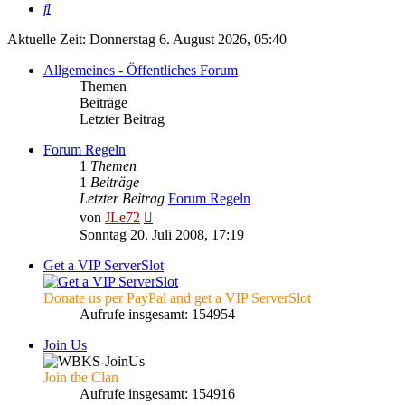
Suche
Aktuelle Zeit: Donnerstag 6. August 2026, 05:40
Allgemeines - Öffentliches Forum
Themen
Beiträge
Letzter Beitrag
Forum Regeln
1
Themen
1
Beiträge
Letzter Beitrag
Forum Regeln
Neuester
von
JLe72
Beitrag
Sonntag 20. Juli 2008, 17:19
Get a VIP ServerSlot
Donate us per PayPal and get a VIP ServerSlot
Aufrufe insgesamt: 154954
Join Us
Join the Clan
Aufrufe insgesamt: 154916