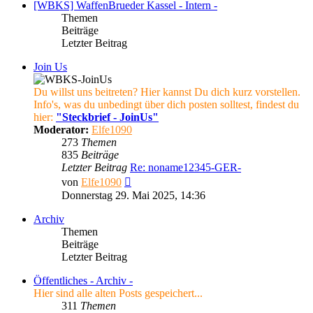
[WBKS] WaffenBrueder Kassel - Intern -
Themen
Beiträge
Letzter Beitrag
Join Us
Du willst uns beitreten? Hier kannst Du dich kurz vorstellen.
Info's, was du unbedingt über dich posten solltest, findest du
hier:
"Steckbrief - JoinUs"
Moderator:
Elfe1090
273
Themen
835
Beiträge
Letzter Beitrag
Re: noname12345-GER-
Neuester
von
Elfe1090
Beitrag
Donnerstag 29. Mai 2025, 14:36
Archiv
Themen
Beiträge
Letzter Beitrag
Öffentliches - Archiv -
Hier sind alle alten Posts gespeichert...
311
Themen