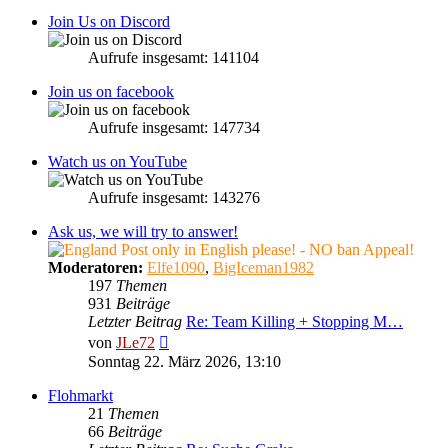
Join Us on Discord
Aufrufe insgesamt: 141104
Join us on facebook
Aufrufe insgesamt: 147734
Watch us on YouTube
Aufrufe insgesamt: 143276
Ask us, we will try to answer!
Post only in English please! - NO ban Appeal!
Moderatoren:
Elfe1090
,
BigIceman1982
197
Themen
931
Beiträge
Letzter Beitrag
Re: Team Killing + Stopping M…
Neuester
von
JLe72
Beitrag
Sonntag 22. März 2026, 13:10
Flohmarkt
21
Themen
66
Beiträge