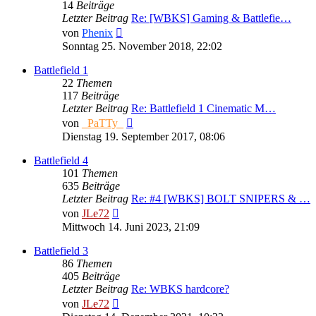
14
Beiträge
Letzter Beitrag
Re: [WBKS] Gaming & Battlefie…
Neuester
von
Phenix
Beitrag
Sonntag 25. November 2018, 22:02
Battlefield 1
22
Themen
117
Beiträge
Letzter Beitrag
Re: Battlefield 1 Cinematic M…
Neuester
von
_PaTTy_
Beitrag
Dienstag 19. September 2017, 08:06
Battlefield 4
101
Themen
635
Beiträge
Letzter Beitrag
Re: #4 [WBKS] BOLT SNIPERS & …
Neuester
von
JLe72
Beitrag
Mittwoch 14. Juni 2023, 21:09
Battlefield 3
86
Themen
405
Beiträge
Letzter Beitrag
Re: WBKS hardcore?
Neuester
von
JLe72
Beitrag