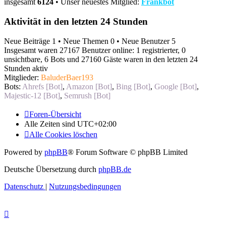
insgesamt
6124
• Unser neuestes Mitglied:
Frankbot
Aktivität in den letzten 24 Stunden
Neue Beiträge 1 • Neue Themen 0 • Neue Benutzer 5
Insgesamt waren 27167 Benutzer online: 1 registrierter, 0
unsichtbare, 6 Bots und 27160 Gäste waren in den letzten 24
Stunden aktiv
Mitglieder:
BaluderBaer193
Bots:
Ahrefs [Bot]
,
Amazon [Bot]
,
Bing [Bot]
,
Google [Bot]
,
Majestic-12 [Bot]
,
Semrush [Bot]
Foren-Übersicht
Alle Zeiten sind
UTC+02:00
Alle Cookies löschen
Powered by
phpBB
® Forum Software © phpBB Limited
Deutsche Übersetzung durch
phpBB.de
Datenschutz
|
Nutzungsbedingungen