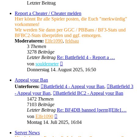
Letzter Beitrag
Report a Cheater / Cheater melden
Hier könnt Ihr alle Spieler posten, die Euch "merkwürdig"
vorkommen!
Wir werden Sie dann per GGC / PBBans / BF3-Stats und
BFBC2-Stats überprüfen und ggf. entsorgen.
Moderatoren:
Elfe1090
,
feldsau
3
Themen
3278
Beiträge
Letzter Beitrag
Re: Battlefield 4 - Report a …
Neuester
von
souldemeter
Beitrag
Donnerstag 14. August 2025, 16:50
Appeal your Ban
Unterforen:
Battlefield 4 - Appeal your Ban
,
Battlefield 3
- Appeal your Ban
,
Battlefield BC2 - Appeal your Ban
1472
Themen
7103
Beiträge
Letzter Beitrag
Re: BF4DB banned [perm][Elfe1…
Neuester
von
Elfe1090
Beitrag
Montag 14. Juli 2025, 16:04
Server News