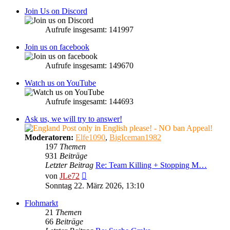
Join Us on Discord
Aufrufe insgesamt: 141997
Join us on facebook
Aufrufe insgesamt: 149670
Watch us on YouTube
Aufrufe insgesamt: 144693
Ask us, we will try to answer!
Post only in English please! - NO ban Appeal!
Moderatoren:
Elfe1090
,
BigIceman1982
197
Themen
931
Beiträge
Letzter Beitrag
Re: Team Killing + Stopping M…
Neuester
von
JLe72
Beitrag
Sonntag 22. März 2026, 13:10
Flohmarkt
21
Themen
66
Beiträge