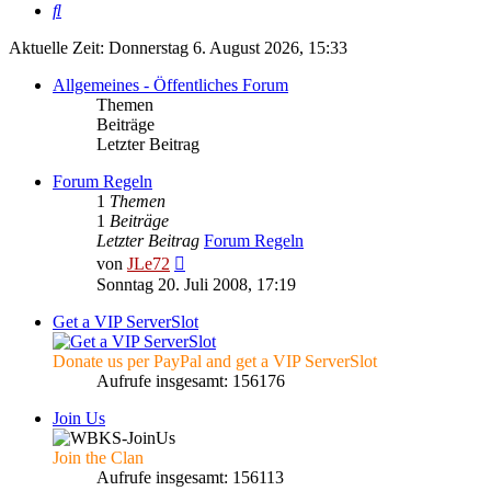
Suche
Aktuelle Zeit: Donnerstag 6. August 2026, 15:33
Allgemeines - Öffentliches Forum
Themen
Beiträge
Letzter Beitrag
Forum Regeln
1
Themen
1
Beiträge
Letzter Beitrag
Forum Regeln
Neuester
von
JLe72
Beitrag
Sonntag 20. Juli 2008, 17:19
Get a VIP ServerSlot
Donate us per PayPal and get a VIP ServerSlot
Aufrufe insgesamt: 156176
Join Us
Join the Clan
Aufrufe insgesamt: 156113