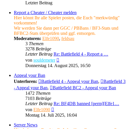
Letzter Beitrag
Report a Cheater / Cheater melden
Hier könnt Ihr alle Spieler posten, die Euch "merkwürdig"
vorkommen!
Wir werden Sie dann per GGC / PBBans / BF3-Stats und
BFBC2-Stats überprüfen und ggf. entsorgen.
Moderatoren:
Elfe1090
,
feldsau
3
Themen
3278
Beiträge
Letzter Beitrag
Re: Battlefield 4 - Report a …
Neuester
von
souldemeter
Beitrag
Donnerstag 14. August 2025, 16:50
Appeal your Ban
Unterforen:
Battlefield 4 - Appeal your Ban
,
Battlefield 3
- Appeal your Ban
,
Battlefield BC2 - Appeal your Ban
1472
Themen
7103
Beiträge
Letzter Beitrag
Re: BF4DB banned [perm][Elfe1…
Neuester
von
Elfe1090
Beitrag
Montag 14. Juli 2025, 16:04
Server News