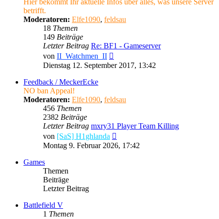
Hier bekommt Ihr aktuelle Infos über alles, was unsere Server
betrifft.
Moderatoren:
Elfe1090
,
feldsau
18
Themen
149
Beiträge
Letzter Beitrag
Re: BF1 - Gameserver
Neuester
von
II_Watchmen_II
Beitrag
Dienstag 12. September 2017, 13:42
Feedback / MeckerEcke
NO ban Appeal!
Moderatoren:
Elfe1090
,
feldsau
456
Themen
2382
Beiträge
Letzter Beitrag
mxry31 Player Team Killing
Neuester
von
[SaS] H1ghlanda
Beitrag
Montag 9. Februar 2026, 17:42
Games
Themen
Beiträge
Letzter Beitrag
Battlefield V
1
Themen