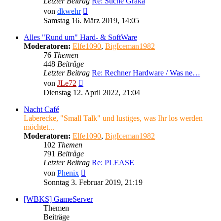
Letzter Beitrag
Re: Suche Graka
Neuester
von
dkwehr
Beitrag
Samstag 16. März 2019, 14:05
Alles "Rund um" Hard- & SoftWare
Moderatoren:
Elfe1090
,
BigIceman1982
76
Themen
448
Beiträge
Letzter Beitrag
Re: Rechner Hardware / Was ne…
Neuester
von
JLe72
Beitrag
Dienstag 12. April 2022, 21:04
Nacht Café
Laberecke, "Small Talk" und lustiges, was Ihr los werden
möchtet...
Moderatoren:
Elfe1090
,
BigIceman1982
102
Themen
791
Beiträge
Letzter Beitrag
Re: PLEASE
Neuester
von
Phenix
Beitrag
Sonntag 3. Februar 2019, 21:19
[WBKS] GameServer
Themen
Beiträge