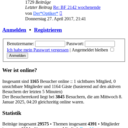
1729
Beiträge
Letzter Beitrag
Re: BF 2142 wochenende
Neuester
von
Der*Optiker*
Beitrag
Donnerstag 27. April 2017, 21:41
Anmelden
•
Registrieren
Benutzername:
Passwort:
Ich habe mein Passwort vergessen
|
Angemeldet bleiben
Wer ist online?
Insgesamt sind
1165
Besucher online :: 1 sichtbares Mitglied, 0
unsichtbare Mitglieder und 1164 Gäste (basierend auf den aktiven
Besuchern der letzten 5 Minuten)
Der Besucherrekord liegt bei
3845
Besuchern, die am Mittwoch 8.
Januar 2025, 04:20 gleichzeitig online waren.
Statistik
Beiträge insgesamt
29575
• Themen insgesamt
4391
• Mitglieder