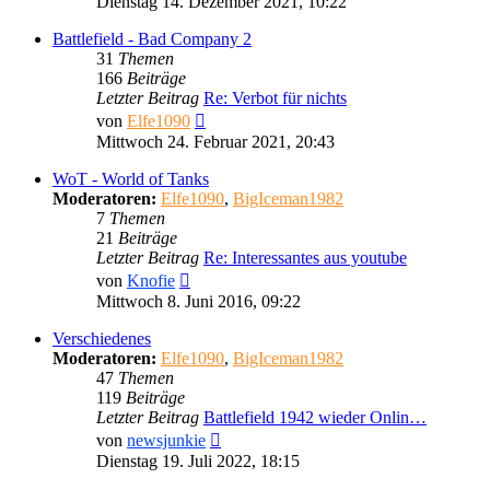
Dienstag 14. Dezember 2021, 10:22
Battlefield - Bad Company 2
31
Themen
166
Beiträge
Letzter Beitrag
Re: Verbot für nichts
Neuester
von
Elfe1090
Beitrag
Mittwoch 24. Februar 2021, 20:43
WoT - World of Tanks
Moderatoren:
Elfe1090
,
BigIceman1982
7
Themen
21
Beiträge
Letzter Beitrag
Re: Interessantes aus youtube
Neuester
von
Knofie
Beitrag
Mittwoch 8. Juni 2016, 09:22
Verschiedenes
Moderatoren:
Elfe1090
,
BigIceman1982
47
Themen
119
Beiträge
Letzter Beitrag
Battlefield 1942 wieder Onlin…
Neuester
von
newsjunkie
Beitrag
Dienstag 19. Juli 2022, 18:15