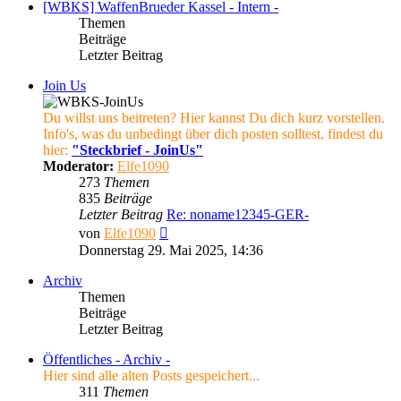
[WBKS] WaffenBrueder Kassel - Intern -
Themen
Beiträge
Letzter Beitrag
Join Us
Du willst uns beitreten? Hier kannst Du dich kurz vorstellen.
Info's, was du unbedingt über dich posten solltest, findest du
hier:
"Steckbrief - JoinUs"
Moderator:
Elfe1090
273
Themen
835
Beiträge
Letzter Beitrag
Re: noname12345-GER-
Neuester
von
Elfe1090
Beitrag
Donnerstag 29. Mai 2025, 14:36
Archiv
Themen
Beiträge
Letzter Beitrag
Öffentliches - Archiv -
Hier sind alle alten Posts gespeichert...
311
Themen