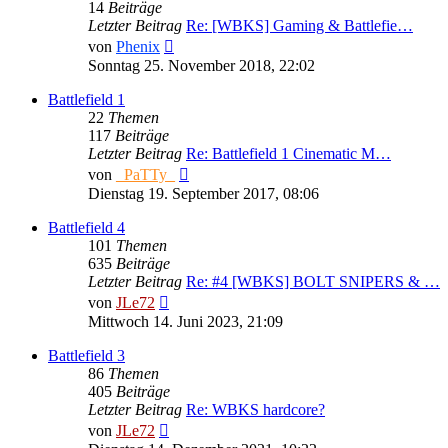
14
Beiträge
Letzter Beitrag
Re: [WBKS] Gaming & Battlefie…
Neuester
von
Phenix
Beitrag
Sonntag 25. November 2018, 22:02
Battlefield 1
22
Themen
117
Beiträge
Letzter Beitrag
Re: Battlefield 1 Cinematic M…
Neuester
von
_PaTTy_
Beitrag
Dienstag 19. September 2017, 08:06
Battlefield 4
101
Themen
635
Beiträge
Letzter Beitrag
Re: #4 [WBKS] BOLT SNIPERS & …
Neuester
von
JLe72
Beitrag
Mittwoch 14. Juni 2023, 21:09
Battlefield 3
86
Themen
405
Beiträge
Letzter Beitrag
Re: WBKS hardcore?
Neuester
von
JLe72
Beitrag