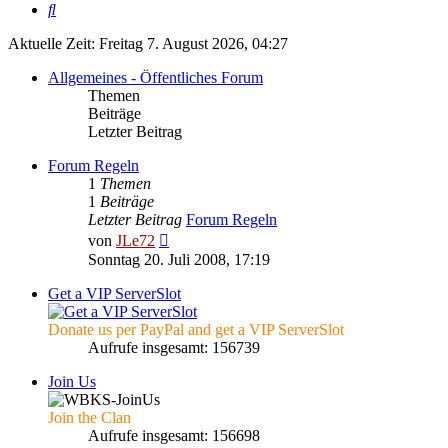
Suche
Aktuelle Zeit: Freitag 7. August 2026, 04:27
Allgemeines - Öffentliches Forum
Themen
Beiträge
Letzter Beitrag
Forum Regeln
1
Themen
1
Beiträge
Letzter Beitrag
Forum Regeln
Neuester
von
JLe72
Beitrag
Sonntag 20. Juli 2008, 17:19
Get a VIP ServerSlot
Donate us per PayPal and get a VIP ServerSlot
Aufrufe insgesamt: 156739
Join Us
Join the Clan
Aufrufe insgesamt: 156698