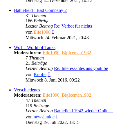
Dienstag 14. Dezember 2021, 10:22
Battlefield - Bad Company 2
31
Themen
166
Beiträge
Letzter Beitrag
Re: Verbot für nichts
Neuester
von
Elfe1090
Beitrag
Mittwoch 24. Februar 2021, 20:43
WoT - World of Tanks
Moderatoren:
Elfe1090
,
BigIceman1982
7
Themen
21
Beiträge
Letzter Beitrag
Re: Interessantes aus youtube
Neuester
von
Knofie
Beitrag
Mittwoch 8. Juni 2016, 09:22
Verschiedenes
Moderatoren:
Elfe1090
,
BigIceman1982
47
Themen
119
Beiträge
Letzter Beitrag
Battlefield 1942 wieder Onlin…
Neuester
von
newsjunkie
Beitrag
Dienstag 19. Juli 2022, 18:15