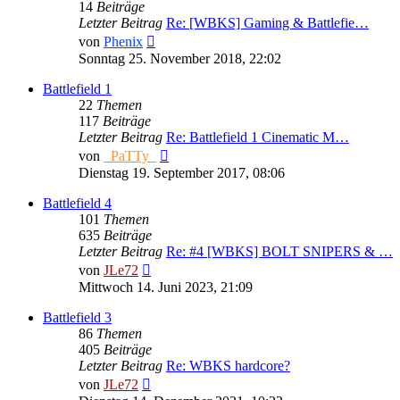
14
Beiträge
Letzter Beitrag
Re: [WBKS] Gaming & Battlefie…
Neuester
von
Phenix
Beitrag
Sonntag 25. November 2018, 22:02
Battlefield 1
22
Themen
117
Beiträge
Letzter Beitrag
Re: Battlefield 1 Cinematic M…
Neuester
von
_PaTTy_
Beitrag
Dienstag 19. September 2017, 08:06
Battlefield 4
101
Themen
635
Beiträge
Letzter Beitrag
Re: #4 [WBKS] BOLT SNIPERS & …
Neuester
von
JLe72
Beitrag
Mittwoch 14. Juni 2023, 21:09
Battlefield 3
86
Themen
405
Beiträge
Letzter Beitrag
Re: WBKS hardcore?
Neuester
von
JLe72
Beitrag