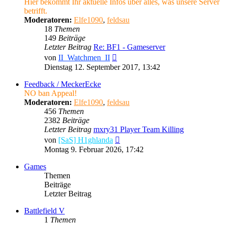
Hier bekommt Ihr aktuelle Infos über alles, was unsere Server
betrifft.
Moderatoren:
Elfe1090
,
feldsau
18
Themen
149
Beiträge
Letzter Beitrag
Re: BF1 - Gameserver
Neuester
von
II_Watchmen_II
Beitrag
Dienstag 12. September 2017, 13:42
Feedback / MeckerEcke
NO ban Appeal!
Moderatoren:
Elfe1090
,
feldsau
456
Themen
2382
Beiträge
Letzter Beitrag
mxry31 Player Team Killing
Neuester
von
[SaS] H1ghlanda
Beitrag
Montag 9. Februar 2026, 17:42
Games
Themen
Beiträge
Letzter Beitrag
Battlefield V
1
Themen