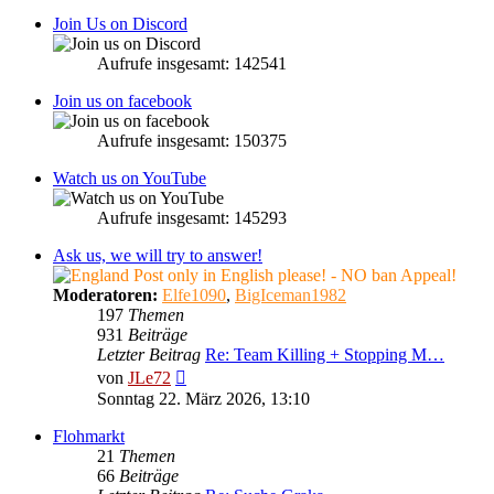
Join Us on Discord
Aufrufe insgesamt: 142541
Join us on facebook
Aufrufe insgesamt: 150375
Watch us on YouTube
Aufrufe insgesamt: 145293
Ask us, we will try to answer!
Post only in English please! - NO ban Appeal!
Moderatoren:
Elfe1090
,
BigIceman1982
197
Themen
931
Beiträge
Letzter Beitrag
Re: Team Killing + Stopping M…
Neuester
von
JLe72
Beitrag
Sonntag 22. März 2026, 13:10
Flohmarkt
21
Themen
66
Beiträge