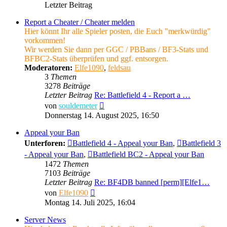
Letzter Beitrag
Report a Cheater / Cheater melden
Hier könnt Ihr alle Spieler posten, die Euch "merkwürdig"
vorkommen!
Wir werden Sie dann per GGC / PBBans / BF3-Stats und
BFBC2-Stats überprüfen und ggf. entsorgen.
Moderatoren:
Elfe1090
,
feldsau
3
Themen
3278
Beiträge
Letzter Beitrag
Re: Battlefield 4 - Report a …
Neuester
von
souldemeter
Beitrag
Donnerstag 14. August 2025, 16:50
Appeal your Ban
Unterforen:
Battlefield 4 - Appeal your Ban
,
Battlefield 3
- Appeal your Ban
,
Battlefield BC2 - Appeal your Ban
1472
Themen
7103
Beiträge
Letzter Beitrag
Re: BF4DB banned [perm][Elfe1…
Neuester
von
Elfe1090
Beitrag
Montag 14. Juli 2025, 16:04
Server News