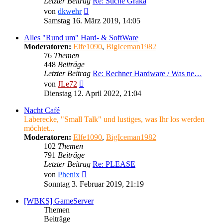
Letzter Beitrag
Re: Suche Graka
Neuester
von
dkwehr
Beitrag
Samstag 16. März 2019, 14:05
Alles "Rund um" Hard- & SoftWare
Moderatoren:
Elfe1090
,
BigIceman1982
76
Themen
448
Beiträge
Letzter Beitrag
Re: Rechner Hardware / Was ne…
Neuester
von
JLe72
Beitrag
Dienstag 12. April 2022, 21:04
Nacht Café
Laberecke, "Small Talk" und lustiges, was Ihr los werden
möchtet...
Moderatoren:
Elfe1090
,
BigIceman1982
102
Themen
791
Beiträge
Letzter Beitrag
Re: PLEASE
Neuester
von
Phenix
Beitrag
Sonntag 3. Februar 2019, 21:19
[WBKS] GameServer
Themen
Beiträge