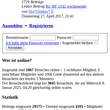
1729
Beiträge
Letzter Beitrag
Re: BF 2142 wochenende
Neuester
von
Der*Optiker*
Beitrag
Donnerstag 27. April 2017, 21:41
Anmelden
•
Registrieren
Benutzername:
Passwort:
Ich habe mein Passwort vergessen
|
Angemeldet bleiben
Wer ist online?
Insgesamt sind
1067
Besucher online :: 1 sichtbares Mitglied, 0
unsichtbare Mitglieder und 1066 Gäste (basierend auf den aktiven
Besuchern der letzten 5 Minuten)
Der Besucherrekord liegt bei
3845
Besuchern, die am Mittwoch 8.
Januar 2025, 04:20 gleichzeitig online waren.
Statistik
Beiträge insgesamt
29575
• Themen insgesamt
4391
• Mitglieder