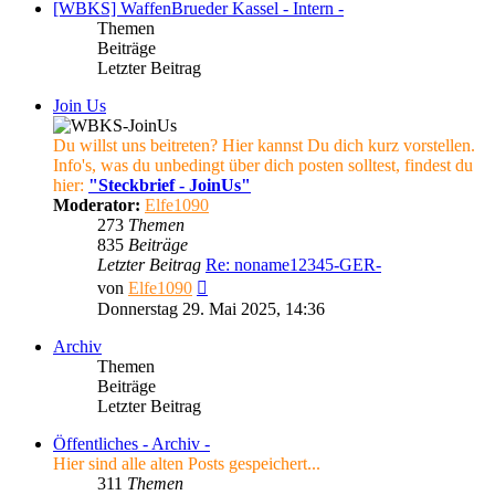
[WBKS] WaffenBrueder Kassel - Intern -
Themen
Beiträge
Letzter Beitrag
Join Us
Du willst uns beitreten? Hier kannst Du dich kurz vorstellen.
Info's, was du unbedingt über dich posten solltest, findest du
hier:
"Steckbrief - JoinUs"
Moderator:
Elfe1090
273
Themen
835
Beiträge
Letzter Beitrag
Re: noname12345-GER-
Neuester
von
Elfe1090
Beitrag
Donnerstag 29. Mai 2025, 14:36
Archiv
Themen
Beiträge
Letzter Beitrag
Öffentliches - Archiv -
Hier sind alle alten Posts gespeichert...
311
Themen