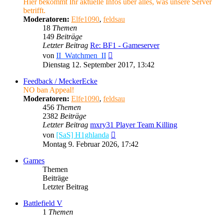
Hier bekommt Ihr aktuelle Infos über alles, was unsere Server
betrifft.
Moderatoren:
Elfe1090
,
feldsau
18
Themen
149
Beiträge
Letzter Beitrag
Re: BF1 - Gameserver
Neuester
von
II_Watchmen_II
Beitrag
Dienstag 12. September 2017, 13:42
Feedback / MeckerEcke
NO ban Appeal!
Moderatoren:
Elfe1090
,
feldsau
456
Themen
2382
Beiträge
Letzter Beitrag
mxry31 Player Team Killing
Neuester
von
[SaS] H1ghlanda
Beitrag
Montag 9. Februar 2026, 17:42
Games
Themen
Beiträge
Letzter Beitrag
Battlefield V
1
Themen