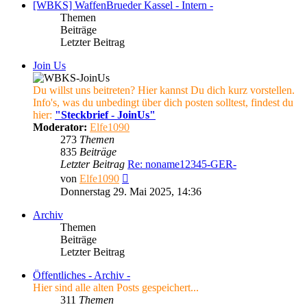
[WBKS] WaffenBrueder Kassel - Intern -
Themen
Beiträge
Letzter Beitrag
Join Us
Du willst uns beitreten? Hier kannst Du dich kurz vorstellen.
Info's, was du unbedingt über dich posten solltest, findest du
hier:
"Steckbrief - JoinUs"
Moderator:
Elfe1090
273
Themen
835
Beiträge
Letzter Beitrag
Re: noname12345-GER-
Neuester
von
Elfe1090
Beitrag
Donnerstag 29. Mai 2025, 14:36
Archiv
Themen
Beiträge
Letzter Beitrag
Öffentliches - Archiv -
Hier sind alle alten Posts gespeichert...
311
Themen