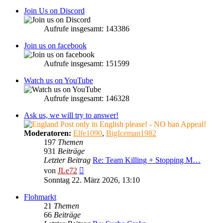
Join Us on Discord
Aufrufe insgesamt: 143386
Join us on facebook
Aufrufe insgesamt: 151599
Watch us on YouTube
Aufrufe insgesamt: 146328
Ask us, we will try to answer!
Post only in English please! - NO ban Appeal!
Moderatoren:
Elfe1090
,
BigIceman1982
197
Themen
931
Beiträge
Letzter Beitrag
Re: Team Killing + Stopping M…
Neuester
von
JLe72
Beitrag
Sonntag 22. März 2026, 13:10
Flohmarkt
21
Themen
66
Beiträge