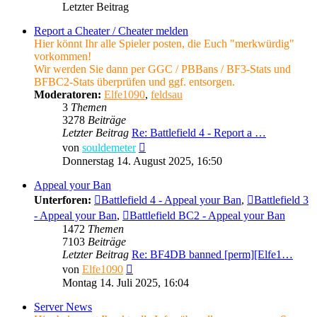
Letzter Beitrag
Report a Cheater / Cheater melden
Hier könnt Ihr alle Spieler posten, die Euch "merkwürdig"
vorkommen!
Wir werden Sie dann per GGC / PBBans / BF3-Stats und
BFBC2-Stats überprüfen und ggf. entsorgen.
Moderatoren:
Elfe1090
,
feldsau
3
Themen
3278
Beiträge
Letzter Beitrag
Re: Battlefield 4 - Report a …
Neuester
von
souldemeter
Beitrag
Donnerstag 14. August 2025, 16:50
Appeal your Ban
Unterforen:
Battlefield 4 - Appeal your Ban
,
Battlefield 3
- Appeal your Ban
,
Battlefield BC2 - Appeal your Ban
1472
Themen
7103
Beiträge
Letzter Beitrag
Re: BF4DB banned [perm][Elfe1…
Neuester
von
Elfe1090
Beitrag
Montag 14. Juli 2025, 16:04
Server News