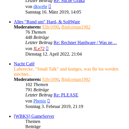
Letzter Beitrag
Re: Suche Graka
Neuester
von
dkwehr
Beitrag
Samstag 16. März 2019, 14:05
Alles "Rund um" Hard- & SoftWare
Moderatoren:
Elfe1090
,
BigIceman1982
76
Themen
448
Beiträge
Letzter Beitrag
Re: Rechner Hardware / Was ne…
Neuester
von
JLe72
Beitrag
Dienstag 12. April 2022, 21:04
Nacht Café
Laberecke, "Small Talk" und lustiges, was Ihr los werden
möchtet...
Moderatoren:
Elfe1090
,
BigIceman1982
102
Themen
791
Beiträge
Letzter Beitrag
Re: PLEASE
Neuester
von
Phenix
Beitrag
Sonntag 3. Februar 2019, 21:19
[WBKS] GameServer
Themen
Beiträge