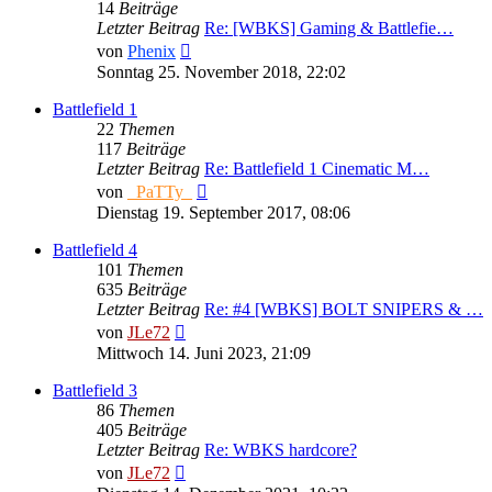
14
Beiträge
Letzter Beitrag
Re: [WBKS] Gaming & Battlefie…
Neuester
von
Phenix
Beitrag
Sonntag 25. November 2018, 22:02
Battlefield 1
22
Themen
117
Beiträge
Letzter Beitrag
Re: Battlefield 1 Cinematic M…
Neuester
von
_PaTTy_
Beitrag
Dienstag 19. September 2017, 08:06
Battlefield 4
101
Themen
635
Beiträge
Letzter Beitrag
Re: #4 [WBKS] BOLT SNIPERS & …
Neuester
von
JLe72
Beitrag
Mittwoch 14. Juni 2023, 21:09
Battlefield 3
86
Themen
405
Beiträge
Letzter Beitrag
Re: WBKS hardcore?
Neuester
von
JLe72
Beitrag