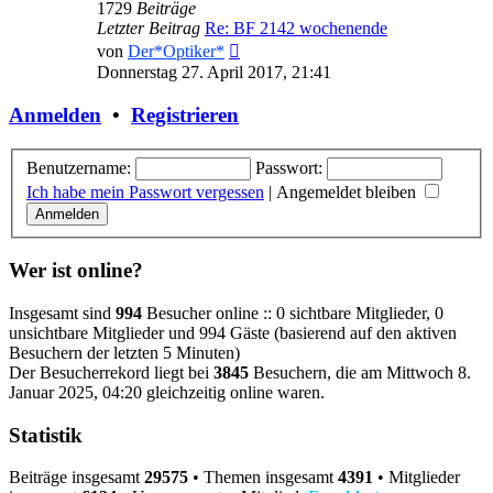
1729
Beiträge
Letzter Beitrag
Re: BF 2142 wochenende
Neuester
von
Der*Optiker*
Beitrag
Donnerstag 27. April 2017, 21:41
Anmelden
•
Registrieren
Benutzername:
Passwort:
Ich habe mein Passwort vergessen
|
Angemeldet bleiben
Wer ist online?
Insgesamt sind
994
Besucher online :: 0 sichtbare Mitglieder, 0
unsichtbare Mitglieder und 994 Gäste (basierend auf den aktiven
Besuchern der letzten 5 Minuten)
Der Besucherrekord liegt bei
3845
Besuchern, die am Mittwoch 8.
Januar 2025, 04:20 gleichzeitig online waren.
Statistik
Beiträge insgesamt
29575
• Themen insgesamt
4391
• Mitglieder