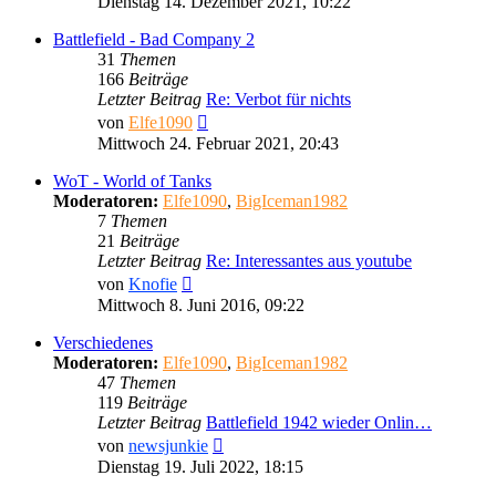
Dienstag 14. Dezember 2021, 10:22
Battlefield - Bad Company 2
31
Themen
166
Beiträge
Letzter Beitrag
Re: Verbot für nichts
Neuester
von
Elfe1090
Beitrag
Mittwoch 24. Februar 2021, 20:43
WoT - World of Tanks
Moderatoren:
Elfe1090
,
BigIceman1982
7
Themen
21
Beiträge
Letzter Beitrag
Re: Interessantes aus youtube
Neuester
von
Knofie
Beitrag
Mittwoch 8. Juni 2016, 09:22
Verschiedenes
Moderatoren:
Elfe1090
,
BigIceman1982
47
Themen
119
Beiträge
Letzter Beitrag
Battlefield 1942 wieder Onlin…
Neuester
von
newsjunkie
Beitrag
Dienstag 19. Juli 2022, 18:15