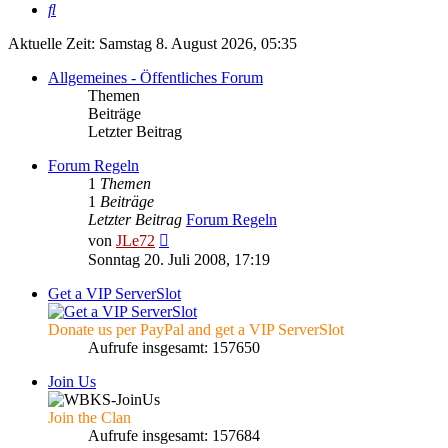
Suche
Aktuelle Zeit: Samstag 8. August 2026, 05:35
Allgemeines - Öffentliches Forum
Themen
Beiträge
Letzter Beitrag
Forum Regeln
1
Themen
1
Beiträge
Letzter Beitrag
Forum Regeln
Neuester
von
JLe72
Beitrag
Sonntag 20. Juli 2008, 17:19
Get a VIP ServerSlot
Donate us per PayPal and get a VIP ServerSlot
Aufrufe insgesamt: 157650
Join Us
Join the Clan
Aufrufe insgesamt: 157684