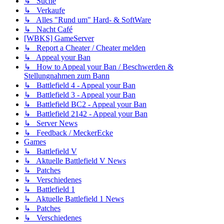
↳ Suche
↳ Verkaufe
↳ Alles "Rund um" Hard- & SoftWare
↳ Nacht Café
[WBKS] GameServer
↳ Report a Cheater / Cheater melden
↳ Appeal your Ban
↳ How to Appeal your Ban / Beschwerden &
Stellungnahmen zum Bann
↳ Battlefield 4 - Appeal your Ban
↳ Battlefield 3 - Appeal your Ban
↳ Battlefield BC2 - Appeal your Ban
↳ Battlefield 2142 - Appeal your Ban
↳ Server News
↳ Feedback / MeckerEcke
Games
↳ Battlefield V
↳ Aktuelle Battlefield V News
↳ Patches
↳ Verschiedenes
↳ Battlefield 1
↳ Aktuelle Battlefield 1 News
↳ Patches
↳ Verschiedenes