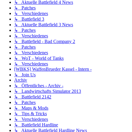
↳ Aktuelle Battlefield 4 News
↳ Patches
↳ Verschiedenes
↳ Battlefield 3
↳ Aktuelle Battlefield 3 News
↳ Patches
↳ Verschiedenes
↳ Battlefield - Bad Company 2
↳ Patches
↳ Verschiedenes
↳ WoT - World of Tanks
↳ Verschiedenes
[WBKS] WaffenBrueder Kassel - Intern -
↳ Join Us
Archiv
↳ Öffentliches - Archiv -
↳ Landwirtschafts Simulator 2013
↳ Battlefield 2142
↳ Patches
↳ Maps & Mods
↳ Tips & Tricks
↳ Verschiedenes
↳ Battlefield Hardline
↳ Aktuelle Battlefield Hardline News