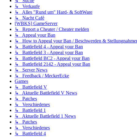
↳ Suche
↳ Verkaufe
↳ Alles "Rund um" Hard- & SoftWare
↳ Nacht Café
[WBKS] GameServer
↳ Report a Cheater / Cheater melden
↳ Appeal your Ban
↳ How to Appeal your Ban / Beschwerden & Stellungnahme
↳ Battlefield 4 - Appeal your Ban
↳ Battlefield 3 - Appeal your Ban
↳ Battlefield BC2 - Appeal your Ban
↳ Battlefield 2142 - Appeal your Ban
↳ Server News
↳ Feedback / MeckerEcke
Games
↳ Battlefield V
↳ Aktuelle Battlefield V News
↳ Patches
↳ Verschiedenes
↳ Battlefield 1
↳ Aktuelle Battlefield 1 News
↳ Patches
↳ Verschiedenes
↳ Battlefield 4