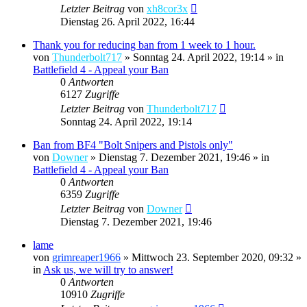
Letzter Beitrag
von
xh8cor3x
Dienstag 26. April 2022, 16:44
Thank you for reducing ban from 1 week to 1 hour.
von
Thunderbolt717
»
Sonntag 24. April 2022, 19:14
» in
Battlefield 4 - Appeal your Ban
0
Antworten
6127
Zugriffe
Letzter Beitrag
von
Thunderbolt717
Sonntag 24. April 2022, 19:14
Ban from BF4 "Bolt Snipers and Pistols only"
von
Downer
»
Dienstag 7. Dezember 2021, 19:46
» in
Battlefield 4 - Appeal your Ban
0
Antworten
6359
Zugriffe
Letzter Beitrag
von
Downer
Dienstag 7. Dezember 2021, 19:46
lame
von
grimreaper1966
»
Mittwoch 23. September 2020, 09:32
»
in
Ask us, we will try to answer!
0
Antworten
10910
Zugriffe