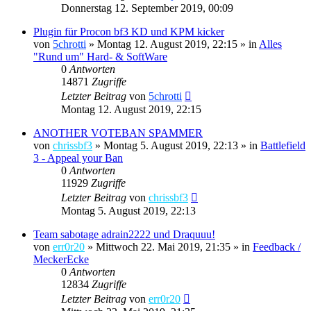
Donnerstag 12. September 2019, 00:09
Plugin für Procon bf3 KD und KPM kicker
von
5chrotti
»
Montag 12. August 2019, 22:15
» in
Alles
"Rund um" Hard- & SoftWare
0
Antworten
14871
Zugriffe
Letzter Beitrag
von
5chrotti
Montag 12. August 2019, 22:15
ANOTHER VOTEBAN SPAMMER
von
chrissbf3
»
Montag 5. August 2019, 22:13
» in
Battlefield
3 - Appeal your Ban
0
Antworten
11929
Zugriffe
Letzter Beitrag
von
chrissbf3
Montag 5. August 2019, 22:13
Team sabotage adrain2222 und Draquuu!
von
err0r20
»
Mittwoch 22. Mai 2019, 21:35
» in
Feedback /
MeckerEcke
0
Antworten
12834
Zugriffe
Letzter Beitrag
von
err0r20