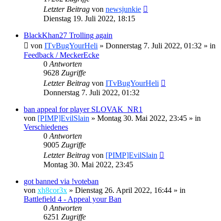
Letzter Beitrag
von
newsjunkie
Dienstag 19. Juli 2022, 18:15
BlackKhan27 Trolling again
von
ITvBugYourHeli
»
Donnerstag 7. Juli 2022, 01:32
» in
Feedback / MeckerEcke
0
Antworten
9628
Zugriffe
Letzter Beitrag
von
ITvBugYourHeli
Donnerstag 7. Juli 2022, 01:32
ban appeal for player SLOVAK_NR1
von
[PIMP]EvilSlain
»
Montag 30. Mai 2022, 23:45
» in
Verschiedenes
0
Antworten
9005
Zugriffe
Letzter Beitrag
von
[PIMP]EvilSlain
Montag 30. Mai 2022, 23:45
got banned via !voteban
von
xh8cor3x
»
Dienstag 26. April 2022, 16:44
» in
Battlefield 4 - Appeal your Ban
0
Antworten
6251
Zugriffe