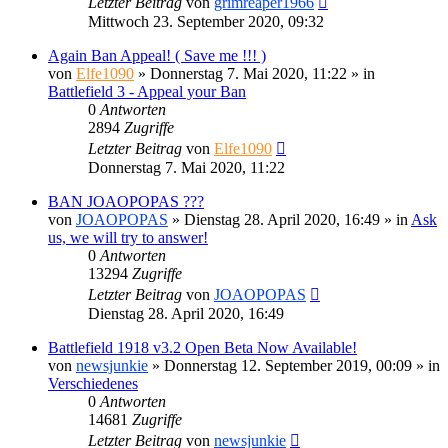
Letzter Beitrag
von
grimreaper1966
Mittwoch 23. September 2020, 09:32
Again Ban Appeal! ( Save me !!! )
von
Elfe1090
»
Donnerstag 7. Mai 2020, 11:22
» in
Battlefield 3 - Appeal your Ban
0
Antworten
2894
Zugriffe
Letzter Beitrag
von
Elfe1090
Donnerstag 7. Mai 2020, 11:22
BAN JOAOPOPAS ???
von
JOAOPOPAS
»
Dienstag 28. April 2020, 16:49
» in
Ask
us, we will try to answer!
0
Antworten
13294
Zugriffe
Letzter Beitrag
von
JOAOPOPAS
Dienstag 28. April 2020, 16:49
Battlefield 1918 v3.2 Open Beta Now Available!
von
newsjunkie
»
Donnerstag 12. September 2019, 00:09
» in
Verschiedenes
0
Antworten
14681
Zugriffe
Letzter Beitrag
von
newsjunkie