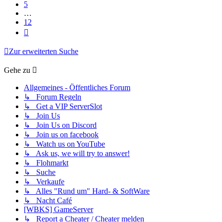
5
…
12
Nächste
Zur erweiterten Suche
Gehe zu
Allgemeines - Öffentliches Forum
↳ Forum Regeln
↳ Get a VIP ServerSlot
↳ Join Us
↳ Join Us on Discord
↳ Join us on facebook
↳ Watch us on YouTube
↳ Ask us, we will try to answer!
↳ Flohmarkt
↳ Suche
↳ Verkaufe
↳ Alles "Rund um" Hard- & SoftWare
↳ Nacht Café
[WBKS] GameServer
↳ Report a Cheater / Cheater melden