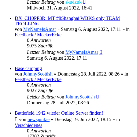
Letzter Beitrag
von
skudzuk
Mittwoch 31. August 2022, 16:41
DX_CH0PP3R_MT #8Shanghai WBKS only TEAM
TROLLING
von
MyNameIsAmar
»
Samstag 6. August 2022, 17:11
» in
Feedback / MeckerEcke
0
Antworten
9075
Zugriffe
Letzter Beitrag
von
MyNameIsAmar
Samstag 6. August 2022, 17:11
Base camping
von
JohnnyScottish
»
Donnerstag 28. Juli 2022, 08:26
» in
Feedback / MeckerEcke
0
Antworten
9027
Zugriffe
Letzter Beitrag
von
JohnnyScottish
Donnerstag 28. Juli 2022, 08:26
Battlefield 1942 wieder Online Server finden!
von
newsjunkie
»
Dienstag 19. Juli 2022, 18:15
» in
Verschiedenes
0
Antworten
17202
Zugriffe