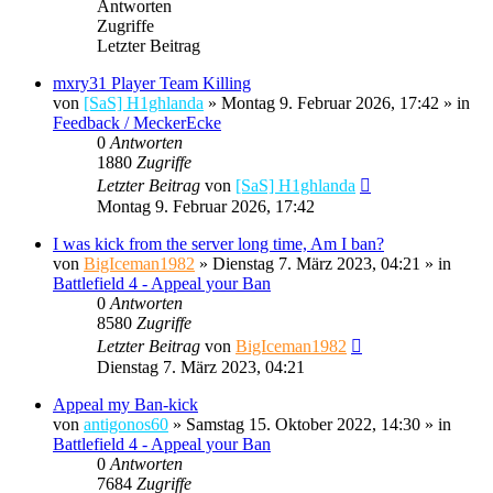
Antworten
Zugriffe
Letzter Beitrag
mxry31 Player Team Killing
von
[SaS] H1ghlanda
»
Montag 9. Februar 2026, 17:42
» in
Feedback / MeckerEcke
0
Antworten
1880
Zugriffe
Letzter Beitrag
von
[SaS] H1ghlanda
Montag 9. Februar 2026, 17:42
I was kick from the server long time, Am I ban?
von
BigIceman1982
»
Dienstag 7. März 2023, 04:21
» in
Battlefield 4 - Appeal your Ban
0
Antworten
8580
Zugriffe
Letzter Beitrag
von
BigIceman1982
Dienstag 7. März 2023, 04:21
Appeal my Ban-kick
von
antigonos60
»
Samstag 15. Oktober 2022, 14:30
» in
Battlefield 4 - Appeal your Ban
0
Antworten
7684
Zugriffe