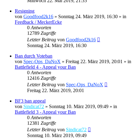
Mittwoch 22. Mai 2019, 21:35
Resigning
von
Goodfood2k16
»
Sonntag 24. März 2019, 16:30
» in
Feedback / MeckerEcke
0
Antworten
12789
Zugriffe
Letzter Beitrag
von
Goodfood2k16
Sonntag 24. März 2019, 16:30
Ban durch Voteban
von
Spec-Ops_DaNoX
»
Freitag 22. März 2019, 20:01
» in
Battlefield 4 - Appeal your Ban
0
Antworten
12416
Zugriffe
Letzter Beitrag
von
Spec-Ops_DaNoX
Freitag 22. März 2019, 20:01
BF3 ban appeal
von
Sindicat72
»
Sonntag 10. März 2019, 09:49
» in
Battlefield 3 - Appeal your Ban
0
Antworten
12381
Zugriffe
Letzter Beitrag
von
Sindicat72
Sonntag 10. März 2019, 09:49