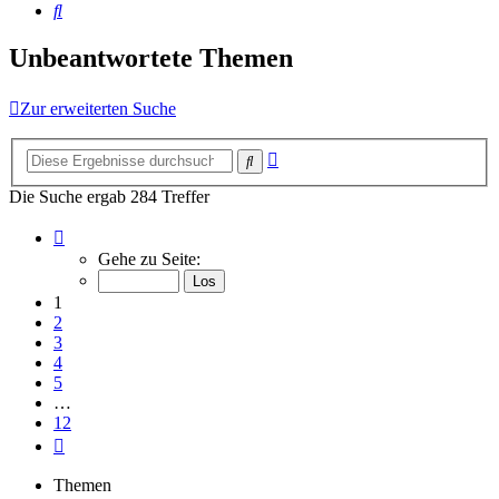
Suche
Unbeantwortete Themen
Zur erweiterten Suche
Erweiterte
Suche
Suche
Die Suche ergab 284 Treffer
Seite
1
Gehe zu Seite:
von
12
1
2
3
4
5
…
12
Nächste
Themen