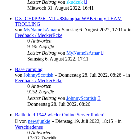
Letzter Beitrag
von
skudzuk
Mittwoch 31. August 2022, 16:41
DX_CH0PP3R_MT #8Shanghai WBKS only TEAM
TROLLING
von
MyNameIsAmar
»
Samstag 6. August 2022, 17:11
» in
Feedback / MeckerEcke
0
Antworten
9196
Zugriffe
Letzter Beitrag
von
MyNameIsAmar
Samstag 6. August 2022, 17:11
Base camping
von
JohnnyScottish
»
Donnerstag 28. Juli 2022, 08:26
» in
Feedback / MeckerEcke
0
Antworten
9152
Zugriffe
Letzter Beitrag
von
JohnnyScottish
Donnerstag 28. Juli 2022, 08:26
Battlefield 1942 wieder Online Server finden!
von
newsjunkie
»
Dienstag 19. Juli 2022, 18:15
» in
Verschiedenes
0
Antworten
17432
Zugriffe