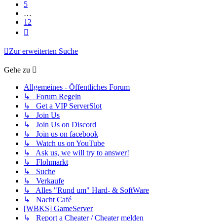
5
…
12
Nächste
Zur erweiterten Suche
Gehe zu
Allgemeines - Öffentliches Forum
↳ Forum Regeln
↳ Get a VIP ServerSlot
↳ Join Us
↳ Join Us on Discord
↳ Join us on facebook
↳ Watch us on YouTube
↳ Ask us, we will try to answer!
↳ Flohmarkt
↳ Suche
↳ Verkaufe
↳ Alles "Rund um" Hard- & SoftWare
↳ Nacht Café
[WBKS] GameServer
↳ Report a Cheater / Cheater melden