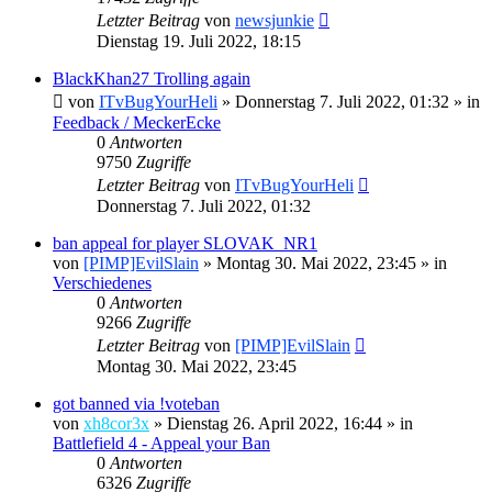
Letzter Beitrag
von
newsjunkie
Dienstag 19. Juli 2022, 18:15
BlackKhan27 Trolling again
von
ITvBugYourHeli
»
Donnerstag 7. Juli 2022, 01:32
» in
Feedback / MeckerEcke
0
Antworten
9750
Zugriffe
Letzter Beitrag
von
ITvBugYourHeli
Donnerstag 7. Juli 2022, 01:32
ban appeal for player SLOVAK_NR1
von
[PIMP]EvilSlain
»
Montag 30. Mai 2022, 23:45
» in
Verschiedenes
0
Antworten
9266
Zugriffe
Letzter Beitrag
von
[PIMP]EvilSlain
Montag 30. Mai 2022, 23:45
got banned via !voteban
von
xh8cor3x
»
Dienstag 26. April 2022, 16:44
» in
Battlefield 4 - Appeal your Ban
0
Antworten
6326
Zugriffe