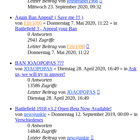
Letzter Beitrag
von
grimreaper1966
Mittwoch 23. September 2020, 09:32
Again Ban Appeal! ( Save me !!! )
von
Elfe1090
»
Donnerstag 7. Mai 2020, 11:22
» in
Battlefield 3 - Appeal your Ban
0
Antworten
2941
Zugriffe
Letzter Beitrag
von
Elfe1090
Donnerstag 7. Mai 2020, 11:22
BAN JOAOPOPAS ???
von
JOAOPOPAS
»
Dienstag 28. April 2020, 16:49
» in
Ask
us, we will try to answer!
0
Antworten
13586
Zugriffe
Letzter Beitrag
von
JOAOPOPAS
Dienstag 28. April 2020, 16:49
Battlefield 1918 v3.2 Open Beta Now Available!
von
newsjunkie
»
Donnerstag 12. September 2019, 00:09
» in
Verschiedenes
0
Antworten
14846
Zugriffe
Letzter Beitrag
von
newsjunkie