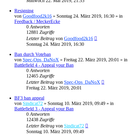
Mittwoch 22. Mai 2019, 21:35
Resigning
von
Goodfood2k16
»
Sonntag 24. März 2019, 16:30
» in
Feedback / MeckerEcke
0
Antworten
12881
Zugriffe
Letzter Beitrag
von
Goodfood2k16
Sonntag 24. März 2019, 16:30
Ban durch Voteban
von
Spec-Ops_DaNoX
»
Freitag 22. März 2019, 20:01
» in
Battlefield 4 - Appeal your Ban
0
Antworten
12465
Zugriffe
Letzter Beitrag
von
Spec-Ops_DaNoX
Freitag 22. März 2019, 20:01
BF3 ban appeal
von
Sindicat72
»
Sonntag 10. März 2019, 09:49
» in
Battlefield 3 - Appeal your Ban
0
Antworten
12438
Zugriffe
Letzter Beitrag
von
Sindicat72
Sonntag 10. März 2019, 09:49