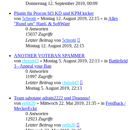
Donnerstag 12. September 2019, 00:09
Plugin für Procon bf3 KD und KPM kicker
von
5chrotti
»
Montag 12. August 2019, 22:15
» in
Alles
"Rund um" Hard- & SoftWare
0
Antworten
15037
Zugriffe
Letzter Beitrag
von
5chrotti
Montag 12. August 2019, 22:15
ANOTHER VOTEBAN SPAMMER
von
chrissbf3
»
Montag 5. August 2019, 22:13
» in
Battlefield
3 - Appeal your Ban
0
Antworten
11997
Zugriffe
Letzter Beitrag
von
chrissbf3
Montag 5. August 2019, 22:13
Team sabotage adrain2222 und Draquuu!
von
err0r20
»
Mittwoch 22. Mai 2019, 21:35
» in
Feedback /
MeckerEcke
0
Antworten
12923
Zugriffe
Letzter Beitrag
von
err0r20