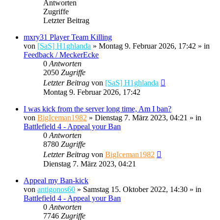
Antworten
Zugriffe
Letzter Beitrag
mxry31 Player Team Killing
von
[SaS] H1ghlanda
»
Montag 9. Februar 2026, 17:42
» in
Feedback / MeckerEcke
0
Antworten
2050
Zugriffe
Letzter Beitrag
von
[SaS] H1ghlanda
Montag 9. Februar 2026, 17:42
I was kick from the server long time, Am I ban?
von
BigIceman1982
»
Dienstag 7. März 2023, 04:21
» in
Battlefield 4 - Appeal your Ban
0
Antworten
8780
Zugriffe
Letzter Beitrag
von
BigIceman1982
Dienstag 7. März 2023, 04:21
Appeal my Ban-kick
von
antigonos60
»
Samstag 15. Oktober 2022, 14:30
» in
Battlefield 4 - Appeal your Ban
0
Antworten
7746
Zugriffe