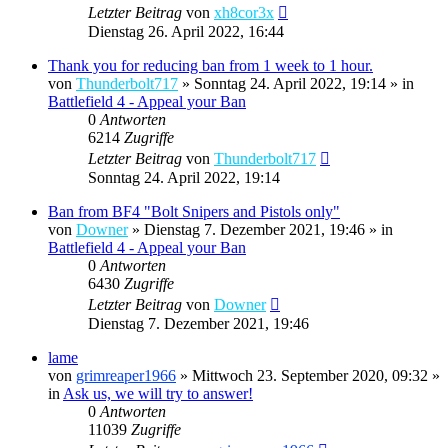
Letzter Beitrag
von
xh8cor3x
Dienstag 26. April 2022, 16:44
Thank you for reducing ban from 1 week to 1 hour.
von
Thunderbolt717
»
Sonntag 24. April 2022, 19:14
» in
Battlefield 4 - Appeal your Ban
0
Antworten
6214
Zugriffe
Letzter Beitrag
von
Thunderbolt717
Sonntag 24. April 2022, 19:14
Ban from BF4 "Bolt Snipers and Pistols only"
von
Downer
»
Dienstag 7. Dezember 2021, 19:46
» in
Battlefield 4 - Appeal your Ban
0
Antworten
6430
Zugriffe
Letzter Beitrag
von
Downer
Dienstag 7. Dezember 2021, 19:46
lame
von
grimreaper1966
»
Mittwoch 23. September 2020, 09:32
»
in
Ask us, we will try to answer!
0
Antworten
11039
Zugriffe