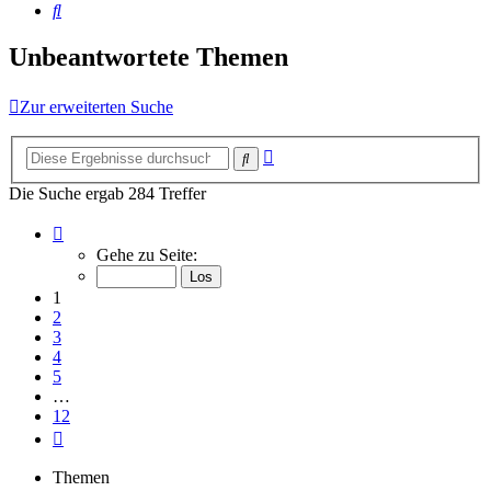
Suche
Unbeantwortete Themen
Zur erweiterten Suche
Erweiterte
Suche
Suche
Die Suche ergab 284 Treffer
Seite
1
Gehe zu Seite:
von
12
1
2
3
4
5
…
12
Nächste
Themen