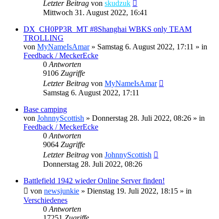
Letzter Beitrag
von
skudzuk
Mittwoch 31. August 2022, 16:41
DX_CH0PP3R_MT #8Shanghai WBKS only TEAM
TROLLING
von
MyNameIsAmar
»
Samstag 6. August 2022, 17:11
» in
Feedback / MeckerEcke
0
Antworten
9106
Zugriffe
Letzter Beitrag
von
MyNameIsAmar
Samstag 6. August 2022, 17:11
Base camping
von
JohnnyScottish
»
Donnerstag 28. Juli 2022, 08:26
» in
Feedback / MeckerEcke
0
Antworten
9064
Zugriffe
Letzter Beitrag
von
JohnnyScottish
Donnerstag 28. Juli 2022, 08:26
Battlefield 1942 wieder Online Server finden!
von
newsjunkie
»
Dienstag 19. Juli 2022, 18:15
» in
Verschiedenes
0
Antworten
17251
Zugriffe