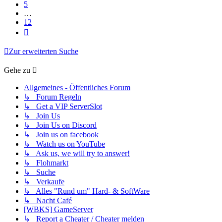
5
…
12
Nächste
Zur erweiterten Suche
Gehe zu
Allgemeines - Öffentliches Forum
↳ Forum Regeln
↳ Get a VIP ServerSlot
↳ Join Us
↳ Join Us on Discord
↳ Join us on facebook
↳ Watch us on YouTube
↳ Ask us, we will try to answer!
↳ Flohmarkt
↳ Suche
↳ Verkaufe
↳ Alles "Rund um" Hard- & SoftWare
↳ Nacht Café
[WBKS] GameServer
↳ Report a Cheater / Cheater melden