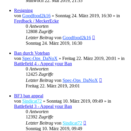
Mittwoch 22. Mai 2019, 21:35
Resigning
von
Goodfood2k16
»
Sonntag 24. März 2019, 16:30
» in
Feedback / MeckerEcke
0
Antworten
12808
Zugriffe
Letzter Beitrag
von
Goodfood2k16
Sonntag 24. März 2019, 16:30
Ban durch Voteban
von
Spec-Ops_DaNoX
»
Freitag 22. März 2019, 20:01
» in
Battlefield 4 - Appeal your Ban
0
Antworten
12425
Zugriffe
Letzter Beitrag
von
Spec-Ops_DaNoX
Freitag 22. März 2019, 20:01
BF3 ban appeal
von
Sindicat72
»
Sonntag 10. März 2019, 09:49
» in
Battlefield 3 - Appeal your Ban
0
Antworten
12392
Zugriffe
Letzter Beitrag
von
Sindicat72
Sonntag 10. März 2019, 09:49