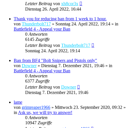
Letzter Beitrag
von
xh8cor3x
Dienstag 26. April 2022, 16:44
Thank you for reducing ban from 1 week to 1 hour.
von
Thunderbolt717
»
Sonntag 24. April 2022, 19:14
» in
Battlefield 4 - Appeal your Ban
0
Antworten
6145
Zugriffe
Letzter Beitrag
von
Thunderbolt717
Sonntag 24. April 2022, 19:14
Ban from BF4 "Bolt Snipers and Pistols only"
von
Downer
»
Dienstag 7. Dezember 2021, 19:46
» in
Battlefield 4 - Appeal your Ban
0
Antworten
6377
Zugriffe
Letzter Beitrag
von
Downer
Dienstag 7. Dezember 2021, 19:46
lame
von
grimreaper1966
»
Mittwoch 23. September 2020, 09:32
»
in
Ask us, we will try to answer!
0
Antworten
10947
Zugriffe