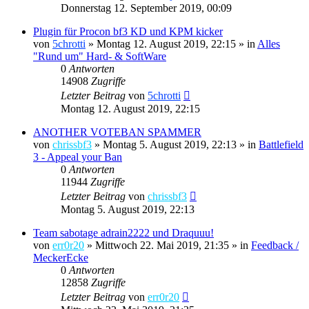
Donnerstag 12. September 2019, 00:09
Plugin für Procon bf3 KD und KPM kicker
von
5chrotti
»
Montag 12. August 2019, 22:15
» in
Alles
"Rund um" Hard- & SoftWare
0
Antworten
14908
Zugriffe
Letzter Beitrag
von
5chrotti
Montag 12. August 2019, 22:15
ANOTHER VOTEBAN SPAMMER
von
chrissbf3
»
Montag 5. August 2019, 22:13
» in
Battlefield
3 - Appeal your Ban
0
Antworten
11944
Zugriffe
Letzter Beitrag
von
chrissbf3
Montag 5. August 2019, 22:13
Team sabotage adrain2222 und Draquuu!
von
err0r20
»
Mittwoch 22. Mai 2019, 21:35
» in
Feedback /
MeckerEcke
0
Antworten
12858
Zugriffe
Letzter Beitrag
von
err0r20