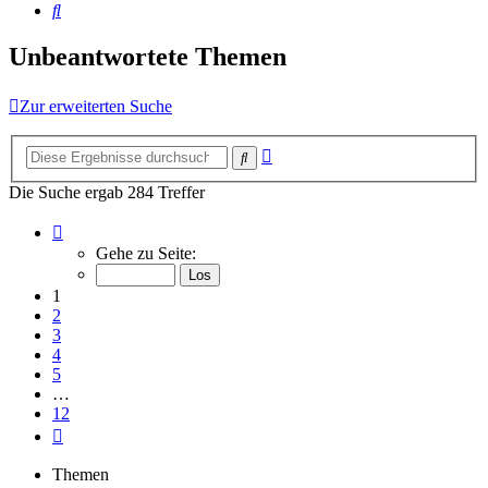
Suche
Unbeantwortete Themen
Zur erweiterten Suche
Erweiterte
Suche
Suche
Die Suche ergab 284 Treffer
Seite
1
Gehe zu Seite:
von
12
1
2
3
4
5
…
12
Nächste
Themen