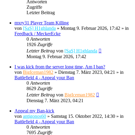
Antworten
Zugriffe
Letzter Beitrag
mxry31 Player Team Killing
von
[SaS] H1ghlanda
»
Montag 9. Februar 2026, 17:42
» in
Feedback / MeckerEcke
0
Antworten
1926
Zugriffe
Letzter Beitrag
von
[SaS] H1ghlanda
Montag 9. Februar 2026, 17:42
I was kick from the server long time, Am I ban?
von
BigIceman1982
»
Dienstag 7. März 2023, 04:21
» in
Battlefield 4 - Appeal your Ban
0
Antworten
8629
Zugriffe
Letzter Beitrag
von
BigIceman1982
Dienstag 7. März 2023, 04:21
Appeal my Ban-kick
von
antigonos60
»
Samstag 15. Oktober 2022, 14:30
» in
Battlefield 4 - Appeal your Ban
0
Antworten
7695
Zugriffe