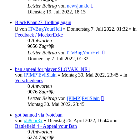
Letzter Beitrag
von
newsjunkie
Dienstag 19. Juli 2022, 18:15
BlackKhan27 Trolling again
von
ITvBugYourHeli
»
Donnerstag 7. Juli 2022, 01:32
» in
Feedback / MeckerEcke
0
Antworten
9656
Zugriffe
Letzter Beitrag
von
ITvBugYourHeli
Donnerstag 7. Juli 2022, 01:32
ban appeal for player SLOVAK_NR1
von
[PIMP]EvilSlain
»
Montag 30. Mai 2022, 23:45
» in
Verschiedenes
0
Antworten
9076
Zugriffe
Letzter Beitrag
von
[PIMP]EvilSlain
Montag 30. Mai 2022, 23:45
got banned via !voteban
von
xh8cor3x
»
Dienstag 26. April 2022, 16:44
» in
Battlefield 4 - Appeal your Ban
0
Antworten
6274
Zugriffe