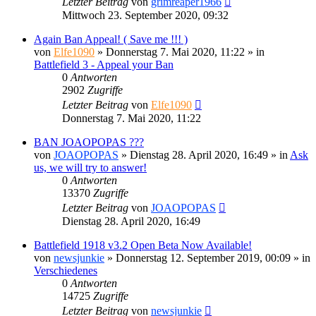
Letzter Beitrag
von
grimreaper1966
Mittwoch 23. September 2020, 09:32
Again Ban Appeal! ( Save me !!! )
von
Elfe1090
»
Donnerstag 7. Mai 2020, 11:22
» in
Battlefield 3 - Appeal your Ban
0
Antworten
2902
Zugriffe
Letzter Beitrag
von
Elfe1090
Donnerstag 7. Mai 2020, 11:22
BAN JOAOPOPAS ???
von
JOAOPOPAS
»
Dienstag 28. April 2020, 16:49
» in
Ask
us, we will try to answer!
0
Antworten
13370
Zugriffe
Letzter Beitrag
von
JOAOPOPAS
Dienstag 28. April 2020, 16:49
Battlefield 1918 v3.2 Open Beta Now Available!
von
newsjunkie
»
Donnerstag 12. September 2019, 00:09
» in
Verschiedenes
0
Antworten
14725
Zugriffe
Letzter Beitrag
von
newsjunkie