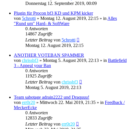
Donnerstag 12. September 2019, 00:09
Plugin für Procon bf3 KD und KPM kicker
von
5chrotti
»
Montag 12. August 2019, 22:15
» in
Alles
"Rund um" Hard- & SoftWare
0
Antworten
14867
Zugriffe
Letzter Beitrag
von
5chrotti
Montag 12. August 2019, 22:15
ANOTHER VOTEBAN SPAMMER
von
chrissbf3
»
Montag 5. August 2019, 22:13
» in
Battlefield
3 - Appeal your Ban
0
Antworten
11925
Zugriffe
Letzter Beitrag
von
chrissbf3
Montag 5. August 2019, 22:13
Team sabotage adrain2222 und Draquuu!
von
err0r20
»
Mittwoch 22. Mai 2019, 21:35
» in
Feedback /
MeckerEcke
0
Antworten
12833
Zugriffe
Letzter Beitrag
von
err0r20