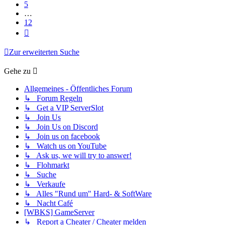
5
…
12
Nächste
Zur erweiterten Suche
Gehe zu
Allgemeines - Öffentliches Forum
↳ Forum Regeln
↳ Get a VIP ServerSlot
↳ Join Us
↳ Join Us on Discord
↳ Join us on facebook
↳ Watch us on YouTube
↳ Ask us, we will try to answer!
↳ Flohmarkt
↳ Suche
↳ Verkaufe
↳ Alles "Rund um" Hard- & SoftWare
↳ Nacht Café
[WBKS] GameServer
↳ Report a Cheater / Cheater melden