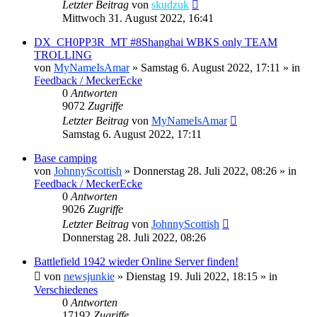
Letzter Beitrag
von
skudzuk
Mittwoch 31. August 2022, 16:41
DX_CH0PP3R_MT #8Shanghai WBKS only TEAM
TROLLING
von
MyNameIsAmar
»
Samstag 6. August 2022, 17:11
» in
Feedback / MeckerEcke
0
Antworten
9072
Zugriffe
Letzter Beitrag
von
MyNameIsAmar
Samstag 6. August 2022, 17:11
Base camping
von
JohnnyScottish
»
Donnerstag 28. Juli 2022, 08:26
» in
Feedback / MeckerEcke
0
Antworten
9026
Zugriffe
Letzter Beitrag
von
JohnnyScottish
Donnerstag 28. Juli 2022, 08:26
Battlefield 1942 wieder Online Server finden!
von
newsjunkie
»
Dienstag 19. Juli 2022, 18:15
» in
Verschiedenes
0
Antworten
17192
Zugriffe