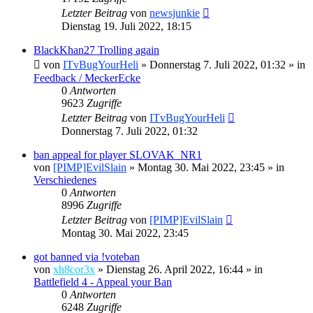
Letzter Beitrag
von
newsjunkie
Dienstag 19. Juli 2022, 18:15
BlackKhan27 Trolling again
von
ITvBugYourHeli
»
Donnerstag 7. Juli 2022, 01:32
» in
Feedback / MeckerEcke
0
Antworten
9623
Zugriffe
Letzter Beitrag
von
ITvBugYourHeli
Donnerstag 7. Juli 2022, 01:32
ban appeal for player SLOVAK_NR1
von
[PIMP]EvilSlain
»
Montag 30. Mai 2022, 23:45
» in
Verschiedenes
0
Antworten
8996
Zugriffe
Letzter Beitrag
von
[PIMP]EvilSlain
Montag 30. Mai 2022, 23:45
got banned via !voteban
von
xh8cor3x
»
Dienstag 26. April 2022, 16:44
» in
Battlefield 4 - Appeal your Ban
0
Antworten
6248
Zugriffe