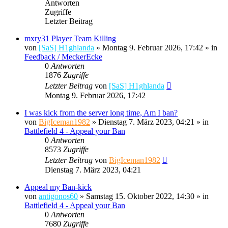
Antworten
Zugriffe
Letzter Beitrag
mxry31 Player Team Killing
von
[SaS] H1ghlanda
»
Montag 9. Februar 2026, 17:42
» in
Feedback / MeckerEcke
0
Antworten
1876
Zugriffe
Letzter Beitrag
von
[SaS] H1ghlanda
Montag 9. Februar 2026, 17:42
I was kick from the server long time, Am I ban?
von
BigIceman1982
»
Dienstag 7. März 2023, 04:21
» in
Battlefield 4 - Appeal your Ban
0
Antworten
8573
Zugriffe
Letzter Beitrag
von
BigIceman1982
Dienstag 7. März 2023, 04:21
Appeal my Ban-kick
von
antigonos60
»
Samstag 15. Oktober 2022, 14:30
» in
Battlefield 4 - Appeal your Ban
0
Antworten
7680
Zugriffe