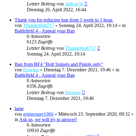
Letzter Beitrag
von
xh8cor3x
Dienstag 26. April 2022, 16:44
Thank you for reducing ban from 1 week to 1 hour.
von
Thunderbolt717
»
Sonntag 24. April 2022, 19:14
» in
Battlefield 4 - Appeal your Ban
0
Antworten
6123
Zugriffe
Letzter Beitrag
von
Thunderbolt717
Sonntag 24. April 2022, 19:14
Ban from BF4 "Bolt Snipers and Pistols only"
von
Downer
»
Dienstag 7. Dezember 2021, 19:46
» in
Battlefield 4 - Appeal your Ban
0
Antworten
6356
Zugriffe
Letzter Beitrag
von
Downer
Dienstag 7. Dezember 2021, 19:46
lame
von
grimreaper1966
»
Mittwoch 23. September 2020, 09:32
»
in
Ask us, we will try to answer!
0
Antworten
10910
Zugriffe