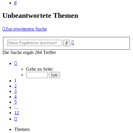
Suche
Unbeantwortete Themen
Zur erweiterten Suche
Erweiterte
Suche
Suche
Die Suche ergab 284 Treffer
Seite
1
Gehe zu Seite:
von
12
1
2
3
4
5
…
12
Nächste
Themen