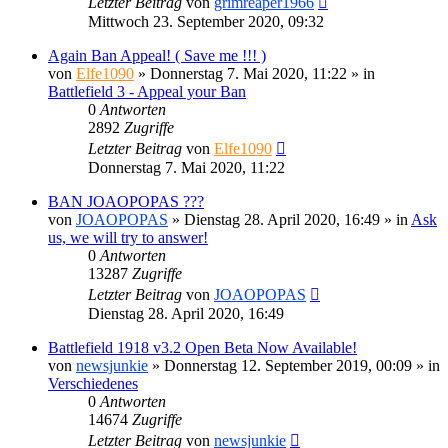
Letzter Beitrag
von
grimreaper1966
Mittwoch 23. September 2020, 09:32
Again Ban Appeal! ( Save me !!! )
von
Elfe1090
»
Donnerstag 7. Mai 2020, 11:22
» in
Battlefield 3 - Appeal your Ban
0
Antworten
2892
Zugriffe
Letzter Beitrag
von
Elfe1090
Donnerstag 7. Mai 2020, 11:22
BAN JOAOPOPAS ???
von
JOAOPOPAS
»
Dienstag 28. April 2020, 16:49
» in
Ask
us, we will try to answer!
0
Antworten
13287
Zugriffe
Letzter Beitrag
von
JOAOPOPAS
Dienstag 28. April 2020, 16:49
Battlefield 1918 v3.2 Open Beta Now Available!
von
newsjunkie
»
Donnerstag 12. September 2019, 00:09
» in
Verschiedenes
0
Antworten
14674
Zugriffe
Letzter Beitrag
von
newsjunkie