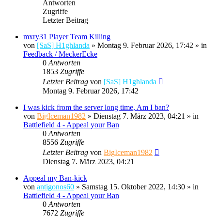
Antworten
Zugriffe
Letzter Beitrag
mxry31 Player Team Killing
von
[SaS] H1ghlanda
»
Montag 9. Februar 2026, 17:42
» in
Feedback / MeckerEcke
0
Antworten
1853
Zugriffe
Letzter Beitrag
von
[SaS] H1ghlanda
Montag 9. Februar 2026, 17:42
I was kick from the server long time, Am I ban?
von
BigIceman1982
»
Dienstag 7. März 2023, 04:21
» in
Battlefield 4 - Appeal your Ban
0
Antworten
8556
Zugriffe
Letzter Beitrag
von
BigIceman1982
Dienstag 7. März 2023, 04:21
Appeal my Ban-kick
von
antigonos60
»
Samstag 15. Oktober 2022, 14:30
» in
Battlefield 4 - Appeal your Ban
0
Antworten
7672
Zugriffe