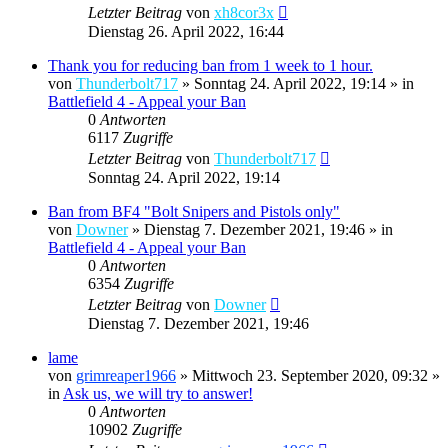
Letzter Beitrag
von
xh8cor3x
Dienstag 26. April 2022, 16:44
Thank you for reducing ban from 1 week to 1 hour.
von
Thunderbolt717
»
Sonntag 24. April 2022, 19:14
» in
Battlefield 4 - Appeal your Ban
0
Antworten
6117
Zugriffe
Letzter Beitrag
von
Thunderbolt717
Sonntag 24. April 2022, 19:14
Ban from BF4 "Bolt Snipers and Pistols only"
von
Downer
»
Dienstag 7. Dezember 2021, 19:46
» in
Battlefield 4 - Appeal your Ban
0
Antworten
6354
Zugriffe
Letzter Beitrag
von
Downer
Dienstag 7. Dezember 2021, 19:46
lame
von
grimreaper1966
»
Mittwoch 23. September 2020, 09:32
»
in
Ask us, we will try to answer!
0
Antworten
10902
Zugriffe