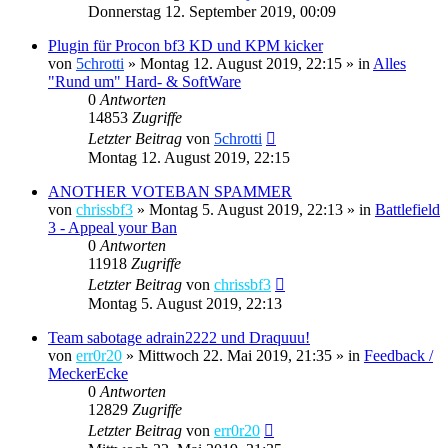
Donnerstag 12. September 2019, 00:09
Plugin für Procon bf3 KD und KPM kicker
von
5chrotti
»
Montag 12. August 2019, 22:15
» in
Alles
"Rund um" Hard- & SoftWare
0
Antworten
14853
Zugriffe
Letzter Beitrag
von
5chrotti
Montag 12. August 2019, 22:15
ANOTHER VOTEBAN SPAMMER
von
chrissbf3
»
Montag 5. August 2019, 22:13
» in
Battlefield
3 - Appeal your Ban
0
Antworten
11918
Zugriffe
Letzter Beitrag
von
chrissbf3
Montag 5. August 2019, 22:13
Team sabotage adrain2222 und Draquuu!
von
err0r20
»
Mittwoch 22. Mai 2019, 21:35
» in
Feedback /
MeckerEcke
0
Antworten
12829
Zugriffe
Letzter Beitrag
von
err0r20