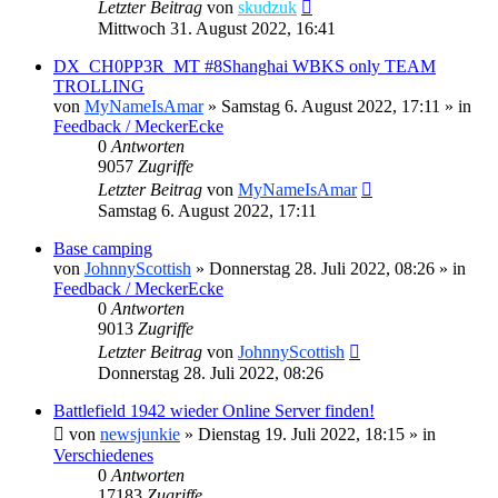
Letzter Beitrag
von
skudzuk
Mittwoch 31. August 2022, 16:41
DX_CH0PP3R_MT #8Shanghai WBKS only TEAM
TROLLING
von
MyNameIsAmar
»
Samstag 6. August 2022, 17:11
» in
Feedback / MeckerEcke
0
Antworten
9057
Zugriffe
Letzter Beitrag
von
MyNameIsAmar
Samstag 6. August 2022, 17:11
Base camping
von
JohnnyScottish
»
Donnerstag 28. Juli 2022, 08:26
» in
Feedback / MeckerEcke
0
Antworten
9013
Zugriffe
Letzter Beitrag
von
JohnnyScottish
Donnerstag 28. Juli 2022, 08:26
Battlefield 1942 wieder Online Server finden!
von
newsjunkie
»
Dienstag 19. Juli 2022, 18:15
» in
Verschiedenes
0
Antworten
17183
Zugriffe