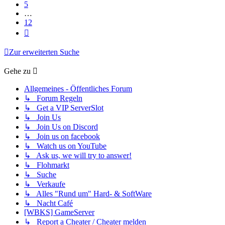
5
…
12
Nächste
Zur erweiterten Suche
Gehe zu
Allgemeines - Öffentliches Forum
↳ Forum Regeln
↳ Get a VIP ServerSlot
↳ Join Us
↳ Join Us on Discord
↳ Join us on facebook
↳ Watch us on YouTube
↳ Ask us, we will try to answer!
↳ Flohmarkt
↳ Suche
↳ Verkaufe
↳ Alles "Rund um" Hard- & SoftWare
↳ Nacht Café
[WBKS] GameServer
↳ Report a Cheater / Cheater melden