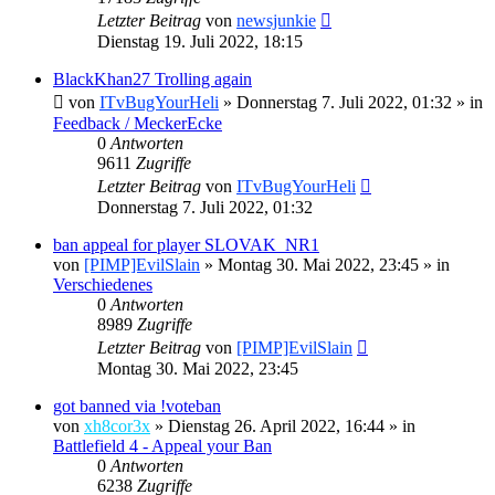
Letzter Beitrag
von
newsjunkie
Dienstag 19. Juli 2022, 18:15
BlackKhan27 Trolling again
von
ITvBugYourHeli
»
Donnerstag 7. Juli 2022, 01:32
» in
Feedback / MeckerEcke
0
Antworten
9611
Zugriffe
Letzter Beitrag
von
ITvBugYourHeli
Donnerstag 7. Juli 2022, 01:32
ban appeal for player SLOVAK_NR1
von
[PIMP]EvilSlain
»
Montag 30. Mai 2022, 23:45
» in
Verschiedenes
0
Antworten
8989
Zugriffe
Letzter Beitrag
von
[PIMP]EvilSlain
Montag 30. Mai 2022, 23:45
got banned via !voteban
von
xh8cor3x
»
Dienstag 26. April 2022, 16:44
» in
Battlefield 4 - Appeal your Ban
0
Antworten
6238
Zugriffe