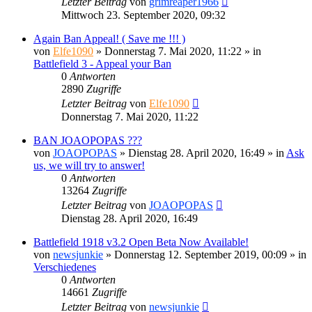
Letzter Beitrag
von
grimreaper1966
Mittwoch 23. September 2020, 09:32
Again Ban Appeal! ( Save me !!! )
von
Elfe1090
»
Donnerstag 7. Mai 2020, 11:22
» in
Battlefield 3 - Appeal your Ban
0
Antworten
2890
Zugriffe
Letzter Beitrag
von
Elfe1090
Donnerstag 7. Mai 2020, 11:22
BAN JOAOPOPAS ???
von
JOAOPOPAS
»
Dienstag 28. April 2020, 16:49
» in
Ask
us, we will try to answer!
0
Antworten
13264
Zugriffe
Letzter Beitrag
von
JOAOPOPAS
Dienstag 28. April 2020, 16:49
Battlefield 1918 v3.2 Open Beta Now Available!
von
newsjunkie
»
Donnerstag 12. September 2019, 00:09
» in
Verschiedenes
0
Antworten
14661
Zugriffe
Letzter Beitrag
von
newsjunkie