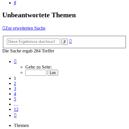
Suche
Unbeantwortete Themen
Zur erweiterten Suche
Erweiterte
Suche
Suche
Die Suche ergab 284 Treffer
Seite
1
Gehe zu Seite:
von
12
1
2
3
4
5
…
12
Nächste
Themen