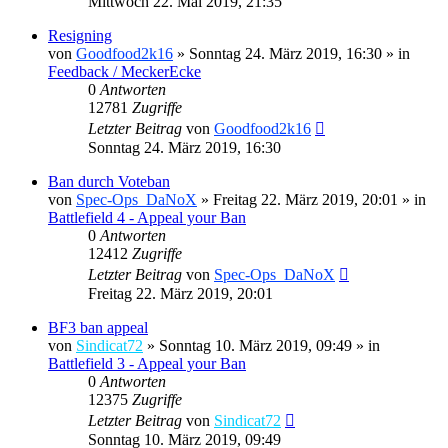
Mittwoch 22. Mai 2019, 21:35
Resigning
von
Goodfood2k16
»
Sonntag 24. März 2019, 16:30
» in
Feedback / MeckerEcke
0
Antworten
12781
Zugriffe
Letzter Beitrag
von
Goodfood2k16
Sonntag 24. März 2019, 16:30
Ban durch Voteban
von
Spec-Ops_DaNoX
»
Freitag 22. März 2019, 20:01
» in
Battlefield 4 - Appeal your Ban
0
Antworten
12412
Zugriffe
Letzter Beitrag
von
Spec-Ops_DaNoX
Freitag 22. März 2019, 20:01
BF3 ban appeal
von
Sindicat72
»
Sonntag 10. März 2019, 09:49
» in
Battlefield 3 - Appeal your Ban
0
Antworten
12375
Zugriffe
Letzter Beitrag
von
Sindicat72
Sonntag 10. März 2019, 09:49