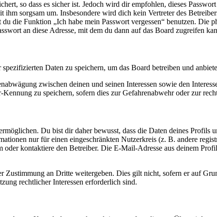
ert, so dass es sicher ist. Jedoch wird dir empfohlen, dieses Passwor
it ihm sorgsam um. Insbesondere wird dich kein Vertreter des Betreibe
nst du die Funktion „Ich habe mein Passwort vergessen“ benutzen. Di
asswort an diese Adresse, mit dem du dann auf das Board zugreifen kan
r spezifizierten Daten zu speichern, um das Board betreiben und anbiet
ssenabwägung zwischen deinen und seinen Interessen sowie den Interes
-Kennung zu speichern, sofern dies zur Gefahrenabwehr oder zur recht
möglichen. Du bist dir daher bewusst, dass die Daten deines Profils und
mationen nur für einen eingeschränkten Nutzerkreis (z. B. andere regist
oder kontaktiere den Betreiber. Die E-Mail-Adresse aus deinem Profil 
r Zustimmung an Dritte weitergeben. Dies gilt nicht, sofern er auf Gr
zung rechtlicher Interessen erforderlich sind.