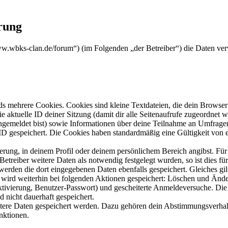
rung
/www.wbks-clan.de/forum“) (im Folgenden „der Betreiber“) die Daten v
s mehrere Cookies. Cookies sind kleine Textdateien, die dein Browser 
ie aktuelle ID deiner Sitzung (damit dir alle Seitenaufrufe zugeordnet
angemeldet bist) sowie Informationen über deine Teilnahme an Umfragen
ID gespeichert. Die Cookies haben standardmäßig eine Gültigkeit von e
ierung, in deinem Profil oder deinem persönlichem Bereich angibst. Für
reiber weitere Daten als notwendig festgelegt wurden, so ist dies für 
 werden die dort eingegebenen Daten ebenfalls gespeichert. Gleiches gi
e wird weiterhin bei folgenden Aktionen gespeichert: Löschen und Änd
ktivierung, Benutzer-Passwort) und gescheiterte Anmeldeversuche. D
d nicht dauerhaft gespeichert.
eitere Daten gespeichert werden. Dazu gehören dein Abstimmungsverhal
nktionen.