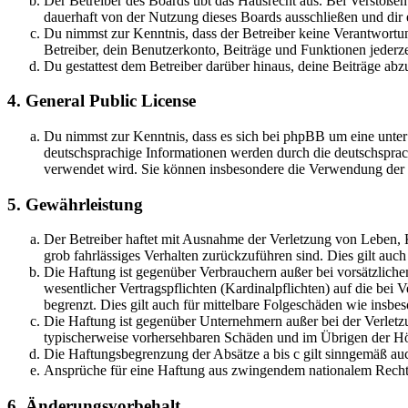
Der Betreiber des Boards übt das Hausrecht aus. Bei Verstöße
dauerhaft von der Nutzung dieses Boards ausschließen und dir e
Du nimmst zur Kenntnis, dass der Betreiber keine Verantwortung 
Betreiber, dein Benutzerkonto, Beiträge und Funktionen jederze
Du gestattest dem Betreiber darüber hinaus, deine Beiträge abz
4. General Public License
Du nimmst zur Kenntnis, dass es sich bei phpBB um eine unter
deutschsprachige Informationen werden durch die deutschsprac
verwendet wird. Sie können insbesondere die Verwendung der S
5. Gewährleistung
Der Betreiber haftet mit Ausnahme der Verletzung von Leben, Kö
grob fahrlässiges Verhalten zurückzuführen sind. Dies gilt au
Die Haftung ist gegenüber Verbrauchern außer bei vorsätzlich
wesentlicher Vertragspflichten (Kardinalpflichten) auf die be
begrenzt. Dies gilt auch für mittelbare Folgeschäden wie ins
Die Haftung ist gegenüber Unternehmern außer bei der Verletzu
typischerweise vorhersehbaren Schäden und im Übrigen der Höh
Die Haftungsbegrenzung der Absätze a bis c gilt sinngemäß auc
Ansprüche für eine Haftung aus zwingendem nationalem Recht 
6. Änderungsvorbehalt