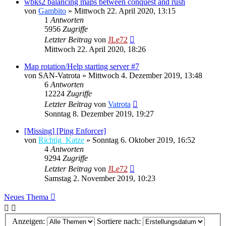
wbks2 balancing maps between conquest and rush
von
Gambito
»
Mittwoch 22. April 2020, 13:15
1
Antworten
5956
Zugriffe
Letzter Beitrag
von
JLe72
Mittwoch 22. April 2020, 18:26
Map rotation/Help starting server #7
von
SAN-Vatrota
»
Mittwoch 4. Dezember 2019, 13:48
6
Antworten
12224
Zugriffe
Letzter Beitrag
von
Vatrota
Sonntag 8. Dezember 2019, 19:27
[Missing] [Ping Enforcer]
von
Richtig_Katze
»
Sonntag 6. Oktober 2019, 16:52
4
Antworten
9294
Zugriffe
Letzter Beitrag
von
JLe72
Samstag 2. November 2019, 10:23
Neues Thema
Anzeigen:
Sortiere nach: