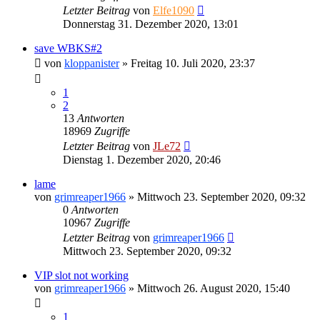
Letzter Beitrag
von
Elfe1090
Donnerstag 31. Dezember 2020, 13:01
save WBKS#2
von
kloppanister
»
Freitag 10. Juli 2020, 23:37
1
2
13
Antworten
18969
Zugriffe
Letzter Beitrag
von
JLe72
Dienstag 1. Dezember 2020, 20:46
lame
von
grimreaper1966
»
Mittwoch 23. September 2020, 09:32
0
Antworten
10967
Zugriffe
Letzter Beitrag
von
grimreaper1966
Mittwoch 23. September 2020, 09:32
VIP slot not working
von
grimreaper1966
»
Mittwoch 26. August 2020, 15:40
1