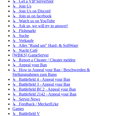
↳ Get a VIP ServerSlot
↳ Join Us
↳ Join Us on Discord
↳ Join us on facebook
↳ Watch us on YouTube
↳ Ask us, we will try to answer!
↳ Flohmarkt
↳ Suche
↳ Verkaufe
↳ Alles "Rund um" Hard- & SoftWare
↳ Nacht Café
[WBKS] GameServer
↳ Report a Cheater / Cheater melden
↳ Appeal your Ban
↳ How to Appeal your Ban / Beschwerden &
Stellungnahmen zum Bann
↳ Battlefield 4 - Appeal your Ban
↳ Battlefield 3 - Appeal your Ban
↳ Battlefield BC2 - Appeal your Ban
↳ Battlefield 2142 - Appeal your Ban
↳ Server News
↳ Feedback / MeckerEcke
Games
↳ Battlefield V