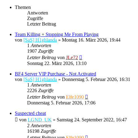
Themen
Antworten
Zugriffe
Letzter Beitrag
Team Killing + Stopping Me From Playing
von
[SaS] H1ghlanda
»
Montag 16. März 2026, 19:44
1
Antworten
1907
Zugriffe
Letzter Beitrag
von
JLe72
Sonntag 22. März 2026, 13:10
BF4 Server VIP Purchase - Not Activated
von
[SaS] H1ghlanda
»
Donnerstag 5. Februar 2026, 16:31
1
Antworten
2226
Zugriffe
Letzter Beitrag
von
Elfe1090
Donnerstag 5. Februar 2026, 17:06
Suspected cheat
von
LGND_UK
»
Samstag 24. September 2022, 16:47
2
Antworten
16198
Zugriffe
Letzter Beitrag
von
Elfe1090