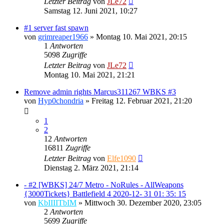
Letzter Beitrag
von
JLe72
Samstag 12. Juni 2021, 10:27
#1 server fast spawn
von
grimreaper1966
»
Montag 10. Mai 2021, 20:15
1
Antworten
5098
Zugriffe
Letzter Beitrag
von
JLe72
Montag 10. Mai 2021, 21:21
Remove admin rights Marcus311267 WBKS #3
von
Hyp0chondria
»
Freitag 12. Februar 2021, 21:20
1
2
12
Antworten
16811
Zugriffe
Letzter Beitrag
von
Elfe1090
Dienstag 2. März 2021, 21:14
- #2 [WBKS] 24/7 Metro - NoRules - AllWeapons
{3000Tickets} Battlefield 4 2020-12- 31 01: 35: 15
von
KbIIIITbIM
»
Mittwoch 30. Dezember 2020, 23:05
2
Antworten
5699
Zugriffe