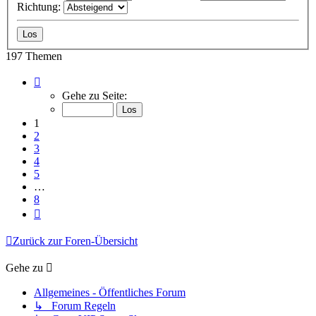
Richtung:
197 Themen
Seite
1
Gehe zu Seite:
von
8
1
2
3
4
5
…
8
Nächste
Zurück zur Foren-Übersicht
Gehe zu
Allgemeines - Öffentliches Forum
↳ Forum Regeln