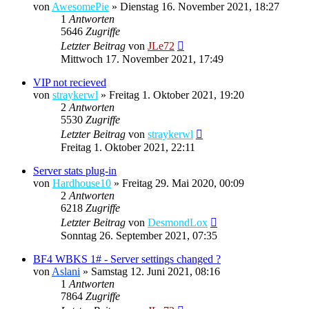
von
AwesomePie
»
Dienstag 16. November 2021, 18:27
1
Antworten
5646
Zugriffe
Letzter Beitrag
von
JLe72
Mittwoch 17. November 2021, 17:49
VIP not recieved
von
straykerwl
»
Freitag 1. Oktober 2021, 19:20
2
Antworten
5530
Zugriffe
Letzter Beitrag
von
straykerwl
Freitag 1. Oktober 2021, 22:11
Server stats plug-in
von
Hardhouse10
»
Freitag 29. Mai 2020, 00:09
2
Antworten
6218
Zugriffe
Letzter Beitrag
von
DesmondLox
Sonntag 26. September 2021, 07:35
BF4 WBKS 1# - Server settings changed ?
von
Aslani
»
Samstag 12. Juni 2021, 08:16
1
Antworten
7864
Zugriffe