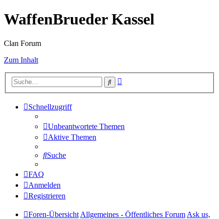
WaffenBrueder Kassel
Clan Forum
Zum Inhalt
Erweiterte
Suche
Suche
Schnellzugriff
Unbeantwortete Themen
Aktive Themen
Suche
FAQ
Anmelden
Registrieren
Foren-Übersicht
Allgemeines - Öffentliches Forum
Ask us,