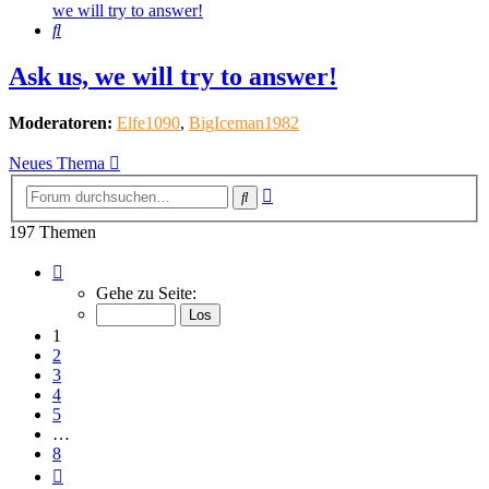
we will try to answer!
Suche
Ask us, we will try to answer!
Moderatoren:
Elfe1090
,
BigIceman1982
Neues Thema
Erweiterte
Suche
Suche
197 Themen
Seite
1
Gehe zu Seite:
von
8
1
2
3
4
5
…
8
Nächste