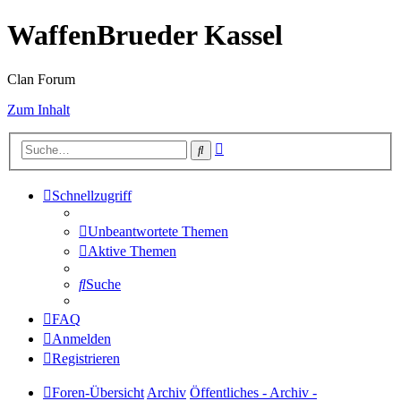
WaffenBrueder Kassel
Clan Forum
Zum Inhalt
Erweiterte
Suche
Suche
Schnellzugriff
Unbeantwortete Themen
Aktive Themen
Suche
FAQ
Anmelden
Registrieren
Foren-Übersicht
Archiv
Öffentliches - Archiv -