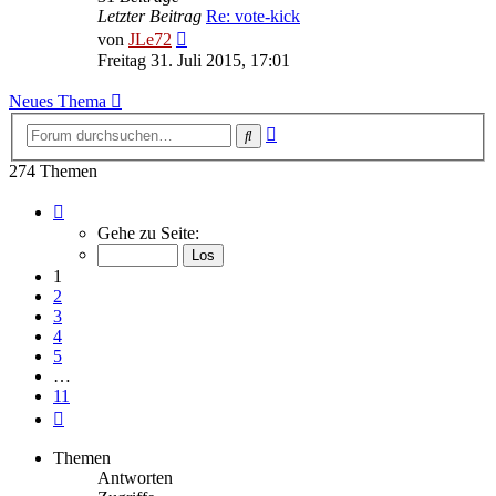
Letzter Beitrag
Re: vote-kick
Neuester
von
JLe72
Beitrag
Freitag 31. Juli 2015, 17:01
Neues Thema
Erweiterte
Suche
Suche
274 Themen
Seite
1
Gehe zu Seite:
von
11
1
2
3
4
5
…
11
Nächste
Themen
Antworten