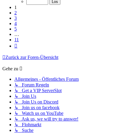
11
1
2
3
4
5
…
11
Nächste
Zurück zur Foren-Übersicht
Gehe zu
Allgemeines - Öffentliches Forum
↳ Forum Regeln
↳ Get a VIP ServerSlot
↳ Join Us
↳ Join Us on Discord
↳ Join us on facebook
↳ Watch us on YouTube
↳ Ask us, we will try to answer!
↳ Flohmarkt
↳ Suche