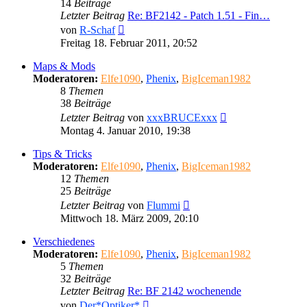
14
Beiträge
Letzter Beitrag
Re: BF2142 - Patch 1.51 - Fin…
Neuester
von
R-Schaf
Beitrag
Freitag 18. Februar 2011, 20:52
Maps & Mods
Moderatoren:
Elfe1090
,
Phenix
,
BigIceman1982
8
Themen
38
Beiträge
Neuester
Letzter Beitrag
von
xxxBRUCExxx
Beitrag
Montag 4. Januar 2010, 19:38
Tips & Tricks
Moderatoren:
Elfe1090
,
Phenix
,
BigIceman1982
12
Themen
25
Beiträge
Neuester
Letzter Beitrag
von
Flummi
Beitrag
Mittwoch 18. März 2009, 20:10
Verschiedenes
Moderatoren:
Elfe1090
,
Phenix
,
BigIceman1982
5
Themen
32
Beiträge
Letzter Beitrag
Re: BF 2142 wochenende
Neuester
von
Der*Optiker*