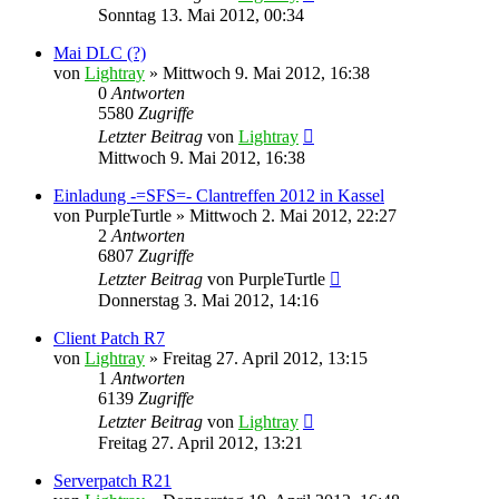
Sonntag 13. Mai 2012, 00:34
Mai DLC (?)
von
Lightray
»
Mittwoch 9. Mai 2012, 16:38
0
Antworten
5580
Zugriffe
Letzter Beitrag
von
Lightray
Mittwoch 9. Mai 2012, 16:38
Einladung -=SFS=- Clantreffen 2012 in Kassel
von
PurpleTurtle
»
Mittwoch 2. Mai 2012, 22:27
2
Antworten
6807
Zugriffe
Letzter Beitrag
von
PurpleTurtle
Donnerstag 3. Mai 2012, 14:16
Client Patch R7
von
Lightray
»
Freitag 27. April 2012, 13:15
1
Antworten
6139
Zugriffe
Letzter Beitrag
von
Lightray
Freitag 27. April 2012, 13:21
Serverpatch R21