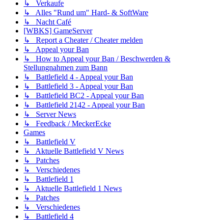
↳ Verkaufe
↳ Alles "Rund um" Hard- & SoftWare
↳ Nacht Café
[WBKS] GameServer
↳ Report a Cheater / Cheater melden
↳ Appeal your Ban
↳ How to Appeal your Ban / Beschwerden &
Stellungnahmen zum Bann
↳ Battlefield 4 - Appeal your Ban
↳ Battlefield 3 - Appeal your Ban
↳ Battlefield BC2 - Appeal your Ban
↳ Battlefield 2142 - Appeal your Ban
↳ Server News
↳ Feedback / MeckerEcke
Games
↳ Battlefield V
↳ Aktuelle Battlefield V News
↳ Patches
↳ Verschiedenes
↳ Battlefield 1
↳ Aktuelle Battlefield 1 News
↳ Patches
↳ Verschiedenes
↳ Battlefield 4