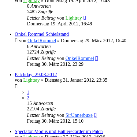
von
Lightray
»
Donnerstag 19. April 2012, 16:48
0
Antworten
5485
Zugriffe
Letzter Beitrag
von
Lightray
Donnerstag 19. April 2012, 16:48
Onkel Rommel Schießstand
von
OnkelRommel
»
Donnerstag 29. März 2012, 16:40
6
Antworten
12724
Zugriffe
Letzter Beitrag
von
OnkelRommel
Freitag 30. März 2012, 23:29
Patchday: 29.03.2012
von
Lightray
»
Dienstag 31. Januar 2012, 23:35
1
2
15
Antworten
22104
Zugriffe
Letzter Beitrag
von
SirUnnerbuxe
Freitag 30. März 2012, 15:10
Spectator-Modus und Battlerecorder im Patch
von
Lightray
»
Dienstag 27. März 2012, 16:26