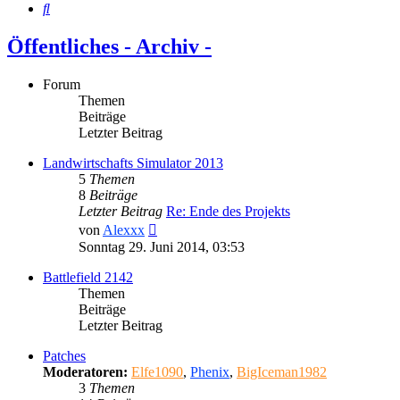
Suche
Öffentliches - Archiv -
Forum
Themen
Beiträge
Letzter Beitrag
Landwirtschafts Simulator 2013
5
Themen
8
Beiträge
Letzter Beitrag
Re: Ende des Projekts
Neuester
von
Alexxx
Beitrag
Sonntag 29. Juni 2014, 03:53
Battlefield 2142
Themen
Beiträge
Letzter Beitrag
Patches
Moderatoren:
Elfe1090
,
Phenix
,
BigIceman1982
3
Themen