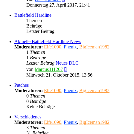
Beitrag
Donnerstag 27. April 2017, 21:41
Battlefield Hardline
Themen
Beiträge
Letzter Beitrag
Aktuelle Battlefield Hardline News
Moderatoren:
Elfe1090
,
Phenix
,
BigIceman1982
1
Themen
1
Beiträge
Letzter Beitrag
Neues DLC
Neuester
von
Marcus311267
Beitrag
Mittwoch 21. Oktober 2015, 13:56
Patches
Moderatoren:
Elfe1090
,
Phenix
,
BigIceman1982
0
Themen
0
Beiträge
Keine Beiträge
Verschiedenes
Moderatoren:
Elfe1090
,
Phenix
,
BigIceman1982
3
Themen
31
Beiträge