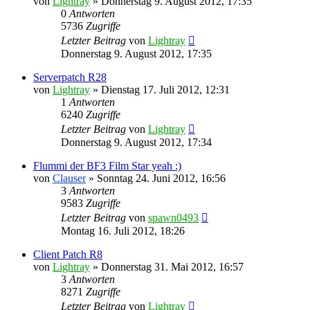
von
Lightray
»
Donnerstag 9. August 2012, 17:35
0
Antworten
5736
Zugriffe
Letzter Beitrag
von
Lightray
Donnerstag 9. August 2012, 17:35
Serverpatch R28
von
Lightray
»
Dienstag 17. Juli 2012, 12:31
1
Antworten
6240
Zugriffe
Letzter Beitrag
von
Lightray
Donnerstag 9. August 2012, 17:34
Flummi der BF3 Film Star yeah :)
von
Clauser
»
Sonntag 24. Juni 2012, 16:56
3
Antworten
9583
Zugriffe
Letzter Beitrag
von
spawn0493
Montag 16. Juli 2012, 18:26
Client Patch R8
von
Lightray
»
Donnerstag 31. Mai 2012, 16:57
3
Antworten
8271
Zugriffe
Letzter Beitrag
von
Lightray