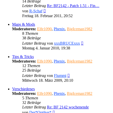
14
Beiträge
Letzter Beitrag
Re: BF2142 - Patch 1.51 - Fin…
Neuester
von
R-Schaf
Beitrag
Freitag 18. Februar 2011, 20:52
Maps & Mods
Moderatoren:
Elfe1090
,
Phenix
,
BigIceman1982
8
Themen
38
Beiträge
Neuester
Letzter Beitrag
von
xxxBRUCExxx
Beitrag
Montag 4. Januar 2010, 19:38
Tips & Tricks
Moderatoren:
Elfe1090
,
Phenix
,
BigIceman1982
12
Themen
25
Beiträge
Neuester
Letzter Beitrag
von
Flummi
Beitrag
Mittwoch 18. März 2009, 20:10
Verschiedenes
Moderatoren:
Elfe1090
,
Phenix
,
BigIceman1982
5
Themen
32
Beiträge
Letzter Beitrag
Re: BF 2142 wochenende
Neuester
von
Der*Optiker*