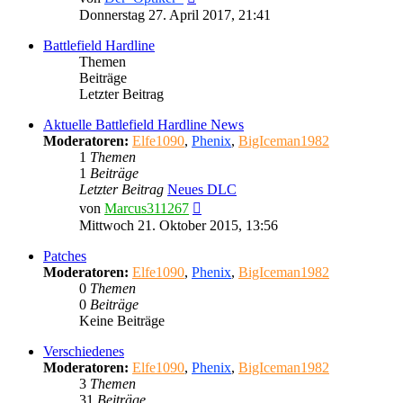
Beitrag
Donnerstag 27. April 2017, 21:41
Battlefield Hardline
Themen
Beiträge
Letzter Beitrag
Aktuelle Battlefield Hardline News
Moderatoren:
Elfe1090
,
Phenix
,
BigIceman1982
1
Themen
1
Beiträge
Letzter Beitrag
Neues DLC
Neuester
von
Marcus311267
Beitrag
Mittwoch 21. Oktober 2015, 13:56
Patches
Moderatoren:
Elfe1090
,
Phenix
,
BigIceman1982
0
Themen
0
Beiträge
Keine Beiträge
Verschiedenes
Moderatoren:
Elfe1090
,
Phenix
,
BigIceman1982
3
Themen
31
Beiträge