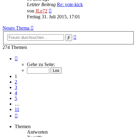
Letzter Beitrag
Re: vote-kick
Neuester
von
JLe72
Beitrag
Freitag 31. Juli 2015, 17:01
Neues Thema
Erweiterte
Suche
Suche
274 Themen
Seite
1
Gehe zu Seite:
von
11
1
2
3
4
5
…
11
Nächste
Themen
Antworten