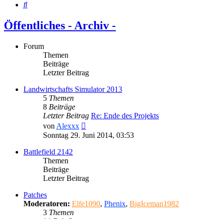
Suche
Öffentliches - Archiv -
Forum
Themen
Beiträge
Letzter Beitrag
Landwirtschafts Simulator 2013
5
Themen
8
Beiträge
Letzter Beitrag
Re: Ende des Projekts
Neuester
von
Alexxx
Beitrag
Sonntag 29. Juni 2014, 03:53
Battlefield 2142
Themen
Beiträge
Letzter Beitrag
Patches
Moderatoren:
Elfe1090
,
Phenix
,
BigIceman1982
3
Themen