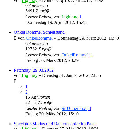
von
Lightray
»
Donnerstag 19. April 2012, 16:48
0
Antworten
5491
Zugriffe
Letzter Beitrag
von
Lightray
Donnerstag 19. April 2012, 16:48
Onkel Rommel Schießstand
von
OnkelRommel
»
Donnerstag 29. März 2012, 16:40
6
Antworten
12732
Zugriffe
Letzter Beitrag
von
OnkelRommel
Freitag 30. März 2012, 23:29
Patchday: 29.03.2012
von
Lightray
»
Dienstag 31. Januar 2012, 23:35
1
2
15
Antworten
22112
Zugriffe
Letzter Beitrag
von
SirUnnerbuxe
Freitag 30. März 2012, 15:10
Spectator-Modus und Battlerecorder im Patch
von
Lightray
»
Dienstag 27. März 2012, 16:26