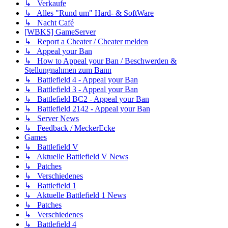
↳ Verkaufe
↳ Alles "Rund um" Hard- & SoftWare
↳ Nacht Café
[WBKS] GameServer
↳ Report a Cheater / Cheater melden
↳ Appeal your Ban
↳ How to Appeal your Ban / Beschwerden &
Stellungnahmen zum Bann
↳ Battlefield 4 - Appeal your Ban
↳ Battlefield 3 - Appeal your Ban
↳ Battlefield BC2 - Appeal your Ban
↳ Battlefield 2142 - Appeal your Ban
↳ Server News
↳ Feedback / MeckerEcke
Games
↳ Battlefield V
↳ Aktuelle Battlefield V News
↳ Patches
↳ Verschiedenes
↳ Battlefield 1
↳ Aktuelle Battlefield 1 News
↳ Patches
↳ Verschiedenes
↳ Battlefield 4