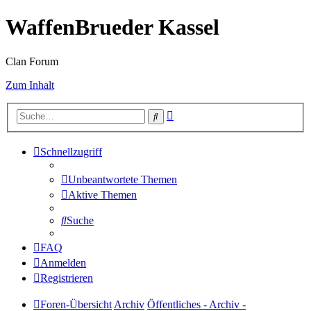
WaffenBrueder Kassel
Clan Forum
Zum Inhalt
Erweiterte
Suche
Suche
Schnellzugriff
Unbeantwortete Themen
Aktive Themen
Suche
FAQ
Anmelden
Registrieren
Foren-Übersicht
Archiv
Öffentliches - Archiv -