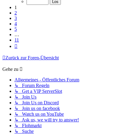
11
1
2
3
4
5
…
11
Nächste
Zurück zur Foren-Übersicht
Gehe zu
Allgemeines - Öffentliches Forum
↳ Forum Regeln
↳ Get a VIP ServerSlot
↳ Join Us
↳ Join Us on Discord
↳ Join us on facebook
↳ Watch us on YouTube
↳ Ask us, we will try to answer!
↳ Flohmarkt
↳ Suche