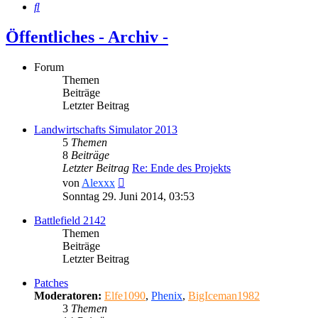
Suche
Öffentliches - Archiv -
Forum
Themen
Beiträge
Letzter Beitrag
Landwirtschafts Simulator 2013
5
Themen
8
Beiträge
Letzter Beitrag
Re: Ende des Projekts
Neuester
von
Alexxx
Beitrag
Sonntag 29. Juni 2014, 03:53
Battlefield 2142
Themen
Beiträge
Letzter Beitrag
Patches
Moderatoren:
Elfe1090
,
Phenix
,
BigIceman1982
3
Themen