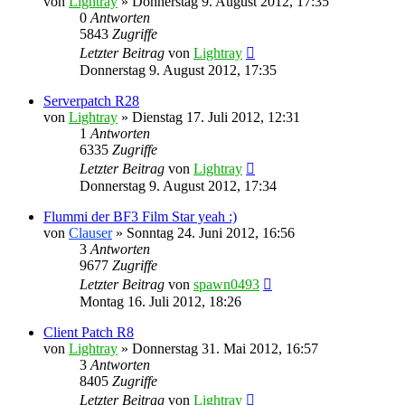
von
Lightray
»
Donnerstag 9. August 2012, 17:35
0
Antworten
5843
Zugriffe
Letzter Beitrag
von
Lightray
Donnerstag 9. August 2012, 17:35
Serverpatch R28
von
Lightray
»
Dienstag 17. Juli 2012, 12:31
1
Antworten
6335
Zugriffe
Letzter Beitrag
von
Lightray
Donnerstag 9. August 2012, 17:34
Flummi der BF3 Film Star yeah :)
von
Clauser
»
Sonntag 24. Juni 2012, 16:56
3
Antworten
9677
Zugriffe
Letzter Beitrag
von
spawn0493
Montag 16. Juli 2012, 18:26
Client Patch R8
von
Lightray
»
Donnerstag 31. Mai 2012, 16:57
3
Antworten
8405
Zugriffe
Letzter Beitrag
von
Lightray