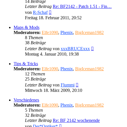
14
Beiträge
Letzter Beitrag
Re: BF2142 - Patch 1.51 - Fin…
Neuester
von
R-Schaf
Beitrag
Freitag 18. Februar 2011, 20:52
Maps & Mods
Moderatoren:
Elfe1090
,
Phenix
,
BigIceman1982
8
Themen
38
Beiträge
Neuester
Letzter Beitrag
von
xxxBRUCExxx
Beitrag
Montag 4. Januar 2010, 19:38
Tips & Tricks
Moderatoren:
Elfe1090
,
Phenix
,
BigIceman1982
12
Themen
25
Beiträge
Neuester
Letzter Beitrag
von
Flummi
Beitrag
Mittwoch 18. März 2009, 20:10
Verschiedenes
Moderatoren:
Elfe1090
,
Phenix
,
BigIceman1982
5
Themen
32
Beiträge
Letzter Beitrag
Re: BF 2142 wochenende
Neuester
von
Der*Optiker*