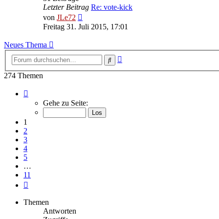
Letzter Beitrag
Re: vote-kick
Neuester
von
JLe72
Beitrag
Freitag 31. Juli 2015, 17:01
Neues Thema
Erweiterte
Suche
Suche
274 Themen
Seite
1
Gehe zu Seite:
von
11
1
2
3
4
5
…
11
Nächste
Themen
Antworten