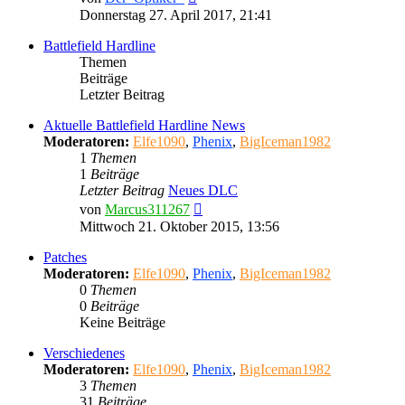
Beitrag
Donnerstag 27. April 2017, 21:41
Battlefield Hardline
Themen
Beiträge
Letzter Beitrag
Aktuelle Battlefield Hardline News
Moderatoren:
Elfe1090
,
Phenix
,
BigIceman1982
1
Themen
1
Beiträge
Letzter Beitrag
Neues DLC
Neuester
von
Marcus311267
Beitrag
Mittwoch 21. Oktober 2015, 13:56
Patches
Moderatoren:
Elfe1090
,
Phenix
,
BigIceman1982
0
Themen
0
Beiträge
Keine Beiträge
Verschiedenes
Moderatoren:
Elfe1090
,
Phenix
,
BigIceman1982
3
Themen
31
Beiträge