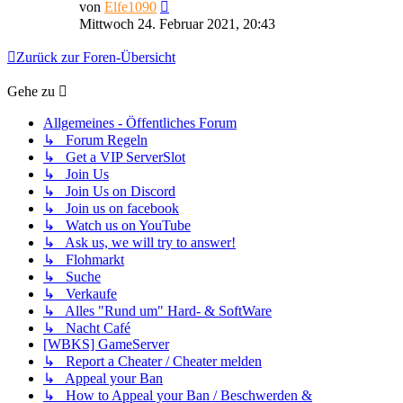
Neuester
von
Elfe1090
Beitrag
Mittwoch 24. Februar 2021, 20:43
Zurück zur Foren-Übersicht
Gehe zu
Allgemeines - Öffentliches Forum
↳ Forum Regeln
↳ Get a VIP ServerSlot
↳ Join Us
↳ Join Us on Discord
↳ Join us on facebook
↳ Watch us on YouTube
↳ Ask us, we will try to answer!
↳ Flohmarkt
↳ Suche
↳ Verkaufe
↳ Alles "Rund um" Hard- & SoftWare
↳ Nacht Café
[WBKS] GameServer
↳ Report a Cheater / Cheater melden
↳ Appeal your Ban
↳ How to Appeal your Ban / Beschwerden &