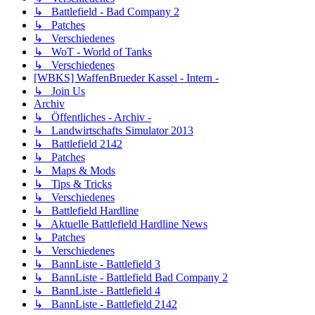
↳ Battlefield - Bad Company 2
↳ Patches
↳ Verschiedenes
↳ WoT - World of Tanks
↳ Verschiedenes
[WBKS] WaffenBrueder Kassel - Intern -
↳ Join Us
Archiv
↳ Öffentliches - Archiv -
↳ Landwirtschafts Simulator 2013
↳ Battlefield 2142
↳ Patches
↳ Maps & Mods
↳ Tips & Tricks
↳ Verschiedenes
↳ Battlefield Hardline
↳ Aktuelle Battlefield Hardline News
↳ Patches
↳ Verschiedenes
↳ BannListe - Battlefield 3
↳ BannListe - Battlefield Bad Company 2
↳ BannListe - Battlefield 4
↳ BannListe - Battlefield 2142