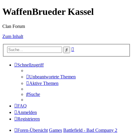
WaffenBrueder Kassel
Clan Forum
Zum Inhalt
Erweiterte
Suche
Suche
Schnellzugriff
Unbeantwortete Themen
Aktive Themen
Suche
FAQ
Anmelden
Registrieren
Foren-Übersicht
Games
Battlefield - Bad Company 2