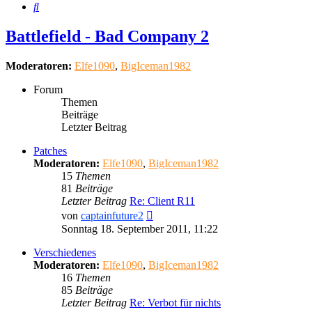
Suche
Battlefield - Bad Company 2
Moderatoren:
Elfe1090
,
BigIceman1982
Forum
Themen
Beiträge
Letzter Beitrag
Patches
Moderatoren:
Elfe1090
,
BigIceman1982
15
Themen
81
Beiträge
Letzter Beitrag
Re: Client R11
Neuester
von
captainfuture2
Beitrag
Sonntag 18. September 2011, 11:22
Verschiedenes
Moderatoren:
Elfe1090
,
BigIceman1982
16
Themen
85
Beiträge
Letzter Beitrag
Re: Verbot für nichts