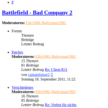
Suche
Battlefield - Bad Company 2
Moderatoren:
Elfe1090
,
BigIceman1982
Forum
Themen
Beiträge
Letzter Beitrag
Patches
Moderatoren:
Elfe1090
,
BigIceman1982
15
Themen
81
Beiträge
Letzter Beitrag
Re: Client R11
Neuester
von
captainfuture2
Beitrag
Sonntag 18. September 2011, 11:22
Verschiedenes
Moderatoren:
Elfe1090
,
BigIceman1982
16
Themen
85
Beiträge
Letzter Beitrag
Re: Verbot für nichts