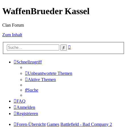
WaffenBrueder Kassel
Clan Forum
Zum Inhalt
Erweiterte
Suche
Suche
Schnellzugriff
Unbeantwortete Themen
Aktive Themen
Suche
FAQ
Anmelden
Registrieren
Foren-Übersicht
Games
Battlefield - Bad Company 2