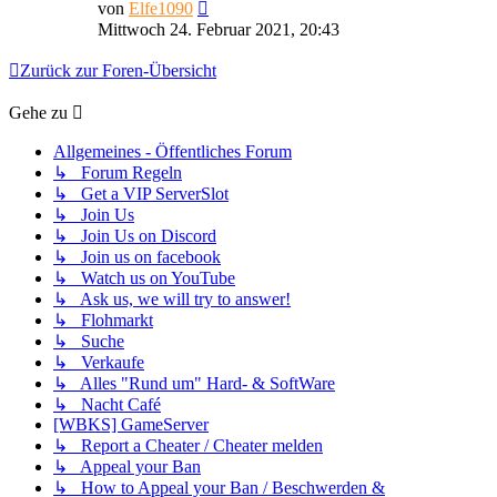
Neuester
von
Elfe1090
Beitrag
Mittwoch 24. Februar 2021, 20:43
Zurück zur Foren-Übersicht
Gehe zu
Allgemeines - Öffentliches Forum
↳ Forum Regeln
↳ Get a VIP ServerSlot
↳ Join Us
↳ Join Us on Discord
↳ Join us on facebook
↳ Watch us on YouTube
↳ Ask us, we will try to answer!
↳ Flohmarkt
↳ Suche
↳ Verkaufe
↳ Alles "Rund um" Hard- & SoftWare
↳ Nacht Café
[WBKS] GameServer
↳ Report a Cheater / Cheater melden
↳ Appeal your Ban
↳ How to Appeal your Ban / Beschwerden &