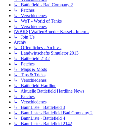
↳ Battlefield - Bad Company 2
↳ Patches
↳ Verschiedenes
↳ WoT - World of Tanks
↳ Verschiedenes
[WBKS] WaffenBrueder Kassel - Intern -
↳ Join Us
Archiv
↳ Öffentliches - Archiv -
↳ Landwirtschafts Simulator 2013
↳ Battlefield 2142
↳ Patches
↳ Maps & Mods
↳ Tips & Tricks
↳ Verschiedenes
↳ Battlefield Hardline
↳ Aktuelle Battlefield Hardline News
↳ Patches
↳ Verschiedenes
↳ BannListe - Battlefield 3
↳ BannListe - Battlefield Bad Company 2
↳ BannListe - Battlefield 4
↳ BannListe - Battlefield 2142