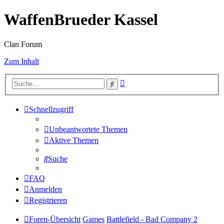
WaffenBrueder Kassel
Clan Forum
Zum Inhalt
Erweiterte
Suche
Suche
Schnellzugriff
Unbeantwortete Themen
Aktive Themen
Suche
FAQ
Anmelden
Registrieren
Foren-Übersicht
Games
Battlefield - Bad Company 2