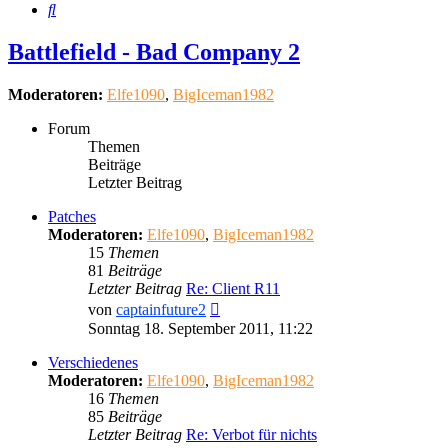
Suche
Battlefield - Bad Company 2
Moderatoren:
Elfe1090
,
BigIceman1982
Forum
Themen
Beiträge
Letzter Beitrag
Patches
Moderatoren:
Elfe1090
,
BigIceman1982
15
Themen
81
Beiträge
Letzter Beitrag
Re: Client R11
Neuester
von
captainfuture2
Beitrag
Sonntag 18. September 2011, 11:22
Verschiedenes
Moderatoren:
Elfe1090
,
BigIceman1982
16
Themen
85
Beiträge
Letzter Beitrag
Re: Verbot für nichts