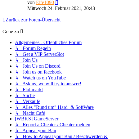
Neuester
von
Elfe1090
Beitrag
Mittwoch 24. Februar 2021, 20:43
Zurück zur Foren-Übersicht
Gehe zu
Allgemeines - Öffentliches Forum
↳ Forum Regeln
↳ Get a VIP ServerSlot
↳ Join Us
↳ Join Us on Discord
↳ Join us on facebook
↳ Watch us on YouTube
↳ Ask us, we will try to answer!
↳ Flohmarkt
↳ Suche
↳ Verkaufe
↳ Alles "Rund um" Hard- & SoftWare
↳ Nacht Café
[WBKS] GameServer
↳ Report a Cheater / Cheater melden
↳ Appeal your Ban
↳ How to Appeal your Ban / Beschwerden &