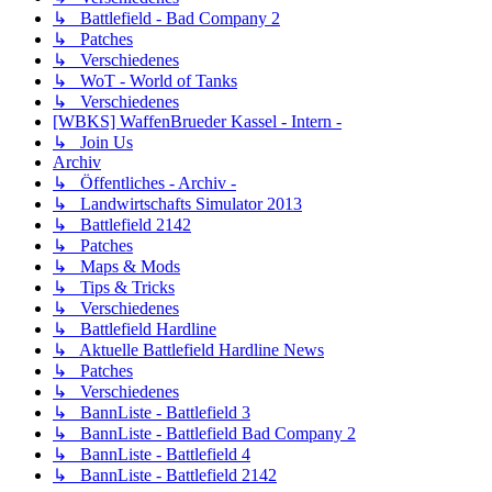
↳ Battlefield - Bad Company 2
↳ Patches
↳ Verschiedenes
↳ WoT - World of Tanks
↳ Verschiedenes
[WBKS] WaffenBrueder Kassel - Intern -
↳ Join Us
Archiv
↳ Öffentliches - Archiv -
↳ Landwirtschafts Simulator 2013
↳ Battlefield 2142
↳ Patches
↳ Maps & Mods
↳ Tips & Tricks
↳ Verschiedenes
↳ Battlefield Hardline
↳ Aktuelle Battlefield Hardline News
↳ Patches
↳ Verschiedenes
↳ BannListe - Battlefield 3
↳ BannListe - Battlefield Bad Company 2
↳ BannListe - Battlefield 4
↳ BannListe - Battlefield 2142