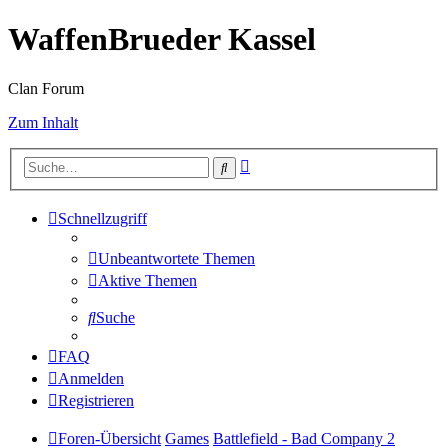
WaffenBrueder Kassel
Clan Forum
Zum Inhalt
Erweiterte
Suche
Suche
Schnellzugriff
Unbeantwortete Themen
Aktive Themen
Suche
FAQ
Anmelden
Registrieren
Foren-Übersicht
Games
Battlefield - Bad Company 2