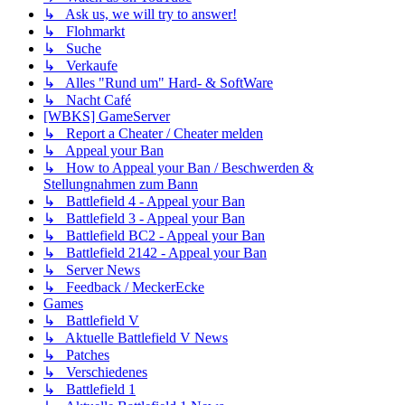
↳ Ask us, we will try to answer!
↳ Flohmarkt
↳ Suche
↳ Verkaufe
↳ Alles "Rund um" Hard- & SoftWare
↳ Nacht Café
[WBKS] GameServer
↳ Report a Cheater / Cheater melden
↳ Appeal your Ban
↳ How to Appeal your Ban / Beschwerden &
Stellungnahmen zum Bann
↳ Battlefield 4 - Appeal your Ban
↳ Battlefield 3 - Appeal your Ban
↳ Battlefield BC2 - Appeal your Ban
↳ Battlefield 2142 - Appeal your Ban
↳ Server News
↳ Feedback / MeckerEcke
Games
↳ Battlefield V
↳ Aktuelle Battlefield V News
↳ Patches
↳ Verschiedenes
↳ Battlefield 1