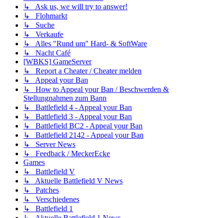
↳ Ask us, we will try to answer!
↳ Flohmarkt
↳ Suche
↳ Verkaufe
↳ Alles "Rund um" Hard- & SoftWare
↳ Nacht Café
[WBKS] GameServer
↳ Report a Cheater / Cheater melden
↳ Appeal your Ban
↳ How to Appeal your Ban / Beschwerden &
Stellungnahmen zum Bann
↳ Battlefield 4 - Appeal your Ban
↳ Battlefield 3 - Appeal your Ban
↳ Battlefield BC2 - Appeal your Ban
↳ Battlefield 2142 - Appeal your Ban
↳ Server News
↳ Feedback / MeckerEcke
Games
↳ Battlefield V
↳ Aktuelle Battlefield V News
↳ Patches
↳ Verschiedenes
↳ Battlefield 1
↳ Aktuelle Battlefield 1 News