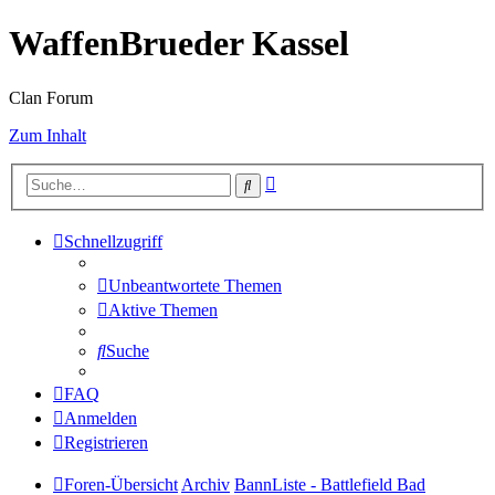
WaffenBrueder Kassel
Clan Forum
Zum Inhalt
Erweiterte
Suche
Suche
Schnellzugriff
Unbeantwortete Themen
Aktive Themen
Suche
FAQ
Anmelden
Registrieren
Foren-Übersicht
Archiv
BannListe - Battlefield Bad