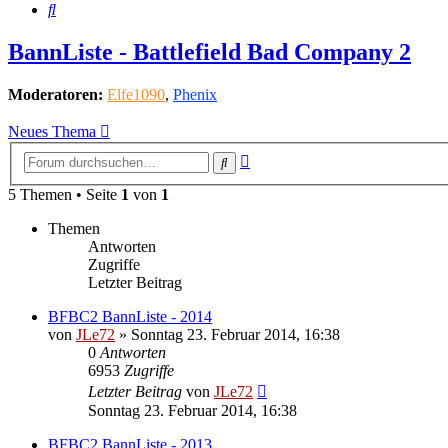
Suche
BannListe - Battlefield Bad Company 2
Moderatoren:
Elfe1090
,
Phenix
Neues Thema
Erweiterte
Suche
Suche
5 Themen • Seite
1
von
1
Themen
Antworten
Zugriffe
Letzter Beitrag
BFBC2 BannListe - 2014
von
JLe72
»
Sonntag 23. Februar 2014, 16:38
0
Antworten
6953
Zugriffe
Letzter Beitrag
von
JLe72
Sonntag 23. Februar 2014, 16:38
BFBC2 BannListe - 2013