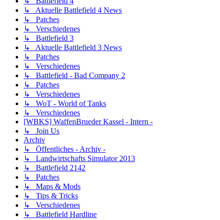
↳ Battlefield 4
↳ Aktuelle Battlefield 4 News
↳ Patches
↳ Verschiedenes
↳ Battlefield 3
↳ Aktuelle Battlefield 3 News
↳ Patches
↳ Verschiedenes
↳ Battlefield - Bad Company 2
↳ Patches
↳ Verschiedenes
↳ WoT - World of Tanks
↳ Verschiedenes
[WBKS] WaffenBrueder Kassel - Intern -
↳ Join Us
Archiv
↳ Öffentliches - Archiv -
↳ Landwirtschafts Simulator 2013
↳ Battlefield 2142
↳ Patches
↳ Maps & Mods
↳ Tips & Tricks
↳ Verschiedenes
↳ Battlefield Hardline