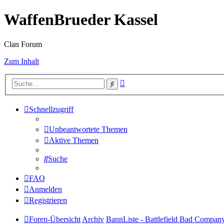
WaffenBrueder Kassel
Clan Forum
Zum Inhalt
Erweiterte
Suche
Suche
Schnellzugriff
Unbeantwortete Themen
Aktive Themen
Suche
FAQ
Anmelden
Registrieren
Foren-Übersicht
Archiv
BannListe - Battlefield Bad Compan