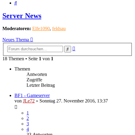
Suche
Server News
Moderatoren:
Elfe1090
,
feldsau
Neues Thema
Erweiterte
Suche
Suche
18 Themen • Seite
1
von
1
Themen
Antworten
Zugriffe
Letzter Beitrag
BF1 - Gameserver
von
JLe72
»
Sonntag 27. November 2016, 13:37
1
2
3
4
33
Antworten