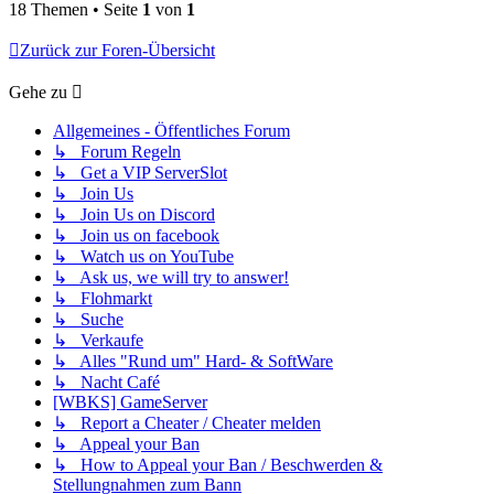
18 Themen • Seite
1
von
1
Zurück zur Foren-Übersicht
Gehe zu
Allgemeines - Öffentliches Forum
↳ Forum Regeln
↳ Get a VIP ServerSlot
↳ Join Us
↳ Join Us on Discord
↳ Join us on facebook
↳ Watch us on YouTube
↳ Ask us, we will try to answer!
↳ Flohmarkt
↳ Suche
↳ Verkaufe
↳ Alles "Rund um" Hard- & SoftWare
↳ Nacht Café
[WBKS] GameServer
↳ Report a Cheater / Cheater melden
↳ Appeal your Ban
↳ How to Appeal your Ban / Beschwerden &
Stellungnahmen zum Bann