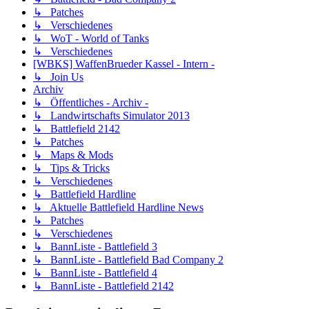
↳ Patches
↳ Verschiedenes
↳ WoT - World of Tanks
↳ Verschiedenes
[WBKS] WaffenBrueder Kassel - Intern -
↳ Join Us
Archiv
↳ Öffentliches - Archiv -
↳ Landwirtschafts Simulator 2013
↳ Battlefield 2142
↳ Patches
↳ Maps & Mods
↳ Tips & Tricks
↳ Verschiedenes
↳ Battlefield Hardline
↳ Aktuelle Battlefield Hardline News
↳ Patches
↳ Verschiedenes
↳ BannListe - Battlefield 3
↳ BannListe - Battlefield Bad Company 2
↳ BannListe - Battlefield 4
↳ BannListe - Battlefield 2142