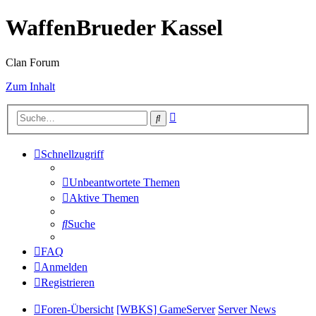
WaffenBrueder Kassel
Clan Forum
Zum Inhalt
Erweiterte
Suche
Suche
Schnellzugriff
Unbeantwortete Themen
Aktive Themen
Suche
FAQ
Anmelden
Registrieren
Foren-Übersicht
[WBKS] GameServer
Server News