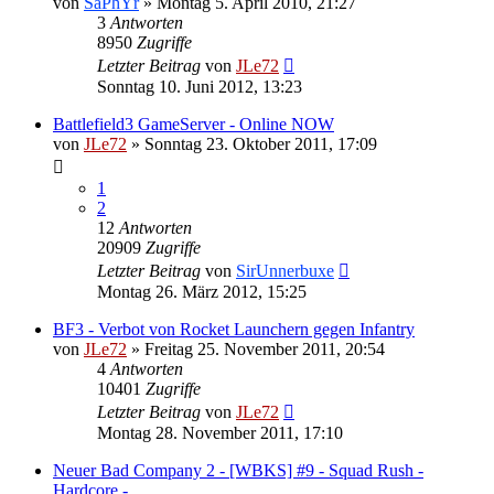
von
SaPhYr
»
Montag 5. April 2010, 21:27
3
Antworten
8950
Zugriffe
Letzter Beitrag
von
JLe72
Sonntag 10. Juni 2012, 13:23
Battlefield3 GameServer - Online NOW
von
JLe72
»
Sonntag 23. Oktober 2011, 17:09
1
2
12
Antworten
20909
Zugriffe
Letzter Beitrag
von
SirUnnerbuxe
Montag 26. März 2012, 15:25
BF3 - Verbot von Rocket Launchern gegen Infantry
von
JLe72
»
Freitag 25. November 2011, 20:54
4
Antworten
10401
Zugriffe
Letzter Beitrag
von
JLe72
Montag 28. November 2011, 17:10
Neuer Bad Company 2 - [WBKS] #9 - Squad Rush -
Hardcore -