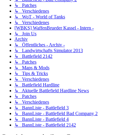
↳ Patches
↳ Verschiedenes
↳ WoT - World of Tanks
↳ Verschiedenes
[WBKS] WaffenBrueder Kassel - Intern -
↳ Join Us
Archiv
↳ Öffentliches - Archiv -
↳ Landwirtschafts Simulator 2013
↳ Battlefield 2142
↳ Patches
↳ Maps & Mods
↳ Tips & Tricks
↳ Verschiedenes
↳ Battlefield Hardline
↳ Aktuelle Battlefield Hardline News
↳ Patches
↳ Verschiedenes
↳ BannListe - Battlefield 3
↳ BannListe - Battlefield Bad Company 2
↳ BannListe - Battlefield 4
↳ BannListe - Battlefield 2142