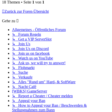
18 Themen • Seite
1
von
1
Zurück zur Foren-Übersicht
Gehe zu
Allgemeines - Öffentliches Forum
↳ Forum Regeln
↳ Get a VIP ServerSlot
↳ Join Us
↳ Join Us on Discord
↳ Join us on facebook
↳ Watch us on YouTube
↳ Ask us, we will try to answer!
↳ Flohmarkt
↳ Suche
↳ Verkaufe
↳ Alles "Rund um" Hard- & SoftWare
↳ Nacht Café
[WBKS] GameServer
↳ Report a Cheater / Cheater melden
↳ Appeal your Ban
↳ How to Appeal your Ban / Beschwerden &
Stellungnahmen zum Bann