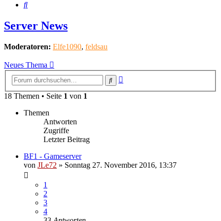
Suche
Server News
Moderatoren:
Elfe1090
,
feldsau
Neues Thema
Erweiterte
Suche
Suche
18 Themen • Seite
1
von
1
Themen
Antworten
Zugriffe
Letzter Beitrag
BF1 - Gameserver
von
JLe72
»
Sonntag 27. November 2016, 13:37
1
2
3
4
33
Antworten