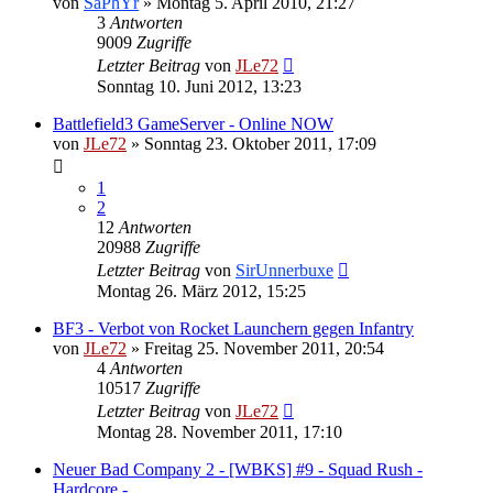
von
SaPhYr
»
Montag 5. April 2010, 21:27
3
Antworten
9009
Zugriffe
Letzter Beitrag
von
JLe72
Sonntag 10. Juni 2012, 13:23
Battlefield3 GameServer - Online NOW
von
JLe72
»
Sonntag 23. Oktober 2011, 17:09
1
2
12
Antworten
20988
Zugriffe
Letzter Beitrag
von
SirUnnerbuxe
Montag 26. März 2012, 15:25
BF3 - Verbot von Rocket Launchern gegen Infantry
von
JLe72
»
Freitag 25. November 2011, 20:54
4
Antworten
10517
Zugriffe
Letzter Beitrag
von
JLe72
Montag 28. November 2011, 17:10
Neuer Bad Company 2 - [WBKS] #9 - Squad Rush -
Hardcore -