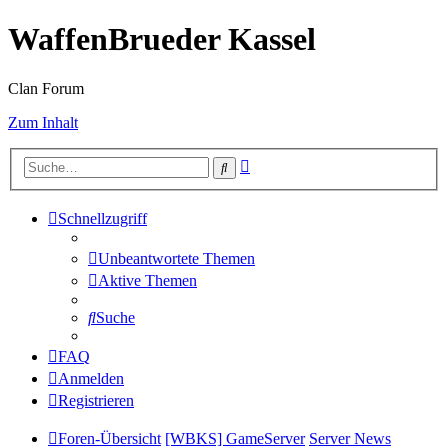
WaffenBrueder Kassel
Clan Forum
Zum Inhalt
Erweiterte
Suche
Suche
Schnellzugriff
Unbeantwortete Themen
Aktive Themen
Suche
FAQ
Anmelden
Registrieren
Foren-Übersicht
[WBKS] GameServer
Server News