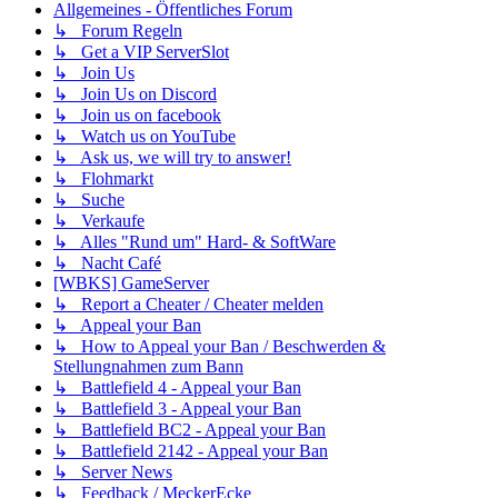
Allgemeines - Öffentliches Forum
↳ Forum Regeln
↳ Get a VIP ServerSlot
↳ Join Us
↳ Join Us on Discord
↳ Join us on facebook
↳ Watch us on YouTube
↳ Ask us, we will try to answer!
↳ Flohmarkt
↳ Suche
↳ Verkaufe
↳ Alles "Rund um" Hard- & SoftWare
↳ Nacht Café
[WBKS] GameServer
↳ Report a Cheater / Cheater melden
↳ Appeal your Ban
↳ How to Appeal your Ban / Beschwerden &
Stellungnahmen zum Bann
↳ Battlefield 4 - Appeal your Ban
↳ Battlefield 3 - Appeal your Ban
↳ Battlefield BC2 - Appeal your Ban
↳ Battlefield 2142 - Appeal your Ban
↳ Server News
↳ Feedback / MeckerEcke