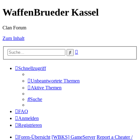
WaffenBrueder Kassel
Clan Forum
Zum Inhalt
Erweiterte
Suche
Suche
Schnellzugriff
Unbeantwortete Themen
Aktive Themen
Suche
FAQ
Anmelden
Registrieren
Foren-Übersicht
[WBKS] GameServer
Report a Cheater /