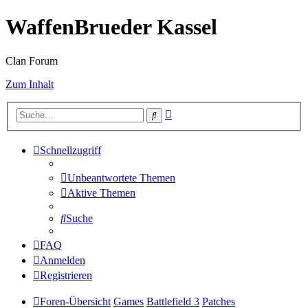
WaffenBrueder Kassel
Clan Forum
Zum Inhalt
Erweiterte
Suche
Suche
Schnellzugriff
Unbeantwortete Themen
Aktive Themen
Suche
FAQ
Anmelden
Registrieren
Foren-Übersicht
Games
Battlefield 3
Patches