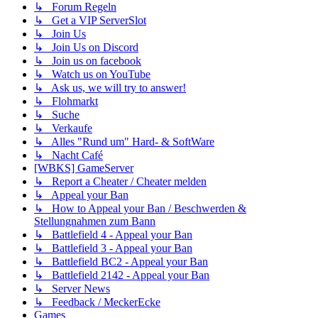
↳ Forum Regeln
↳ Get a VIP ServerSlot
↳ Join Us
↳ Join Us on Discord
↳ Join us on facebook
↳ Watch us on YouTube
↳ Ask us, we will try to answer!
↳ Flohmarkt
↳ Suche
↳ Verkaufe
↳ Alles "Rund um" Hard- & SoftWare
↳ Nacht Café
[WBKS] GameServer
↳ Report a Cheater / Cheater melden
↳ Appeal your Ban
↳ How to Appeal your Ban / Beschwerden &
Stellungnahmen zum Bann
↳ Battlefield 4 - Appeal your Ban
↳ Battlefield 3 - Appeal your Ban
↳ Battlefield BC2 - Appeal your Ban
↳ Battlefield 2142 - Appeal your Ban
↳ Server News
↳ Feedback / MeckerEcke
Games