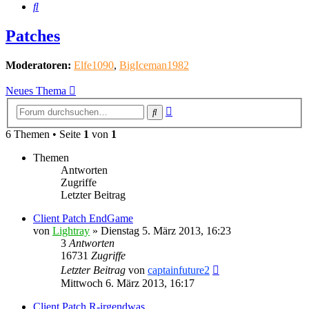
Suche
Patches
Moderatoren:
Elfe1090
,
BigIceman1982
Neues Thema
Erweiterte
Suche
Suche
6 Themen • Seite
1
von
1
Themen
Antworten
Zugriffe
Letzter Beitrag
Client Patch EndGame
von
Lightray
»
Dienstag 5. März 2013, 16:23
3
Antworten
16731
Zugriffe
Letzter Beitrag
von
captainfuture2
Mittwoch 6. März 2013, 16:17
Client Patch R-irgendwas