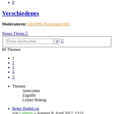
Suche
Verschiedenes
Moderatoren:
Elfe1090
,
BigIceman1982
Neues Thema
Erweiterte
Suche
Suche
80 Themen
1
2
3
4
Nächste
Themen
Antworten
Zugriffe
Letzter Beitrag
Better BattleLog
von
Lightray
»
Sonntag 8. April 2012, 13:11