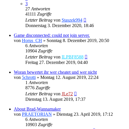
3
27
Antworten
41111
Zugriffe
Letzter Beitrag
von
Staszek994
Donnerstag 3. Dezember 2020, 18:46
Game disconnected: could not join server.
von
Horus_CH
»
Sonntag 8. Dezember 2019, 20:50
6
Antworten
10904
Zugriffe
Letzter Beitrag
von
ILPBF8588
Freitag 27. Dezember 2019, 04:40
Woran bewertet ihr wer cheatet und wer nicht
von
5chrotti
»
Montag 12. August 2019, 22:24
1
Antworten
8776
Zugriffe
Letzter Beitrag
von
JLe72
Dienstag 13. August 2019, 17:37
About Brad-Wannamaker
von
PRAETORIAN
»
Dienstag 23. April 2019, 17:12
6
Antworten
10903
Zugriffe