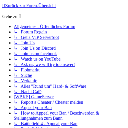
Zurück zur Foren-Übersicht
Gehe zu
Allgemeines - Öffentliches Forum
↳ Forum Regeln
↳ Get a VIP ServerSlot
↳ Join Us
↳ Join Us on Discord
↳ Join us on facebook
↳ Watch us on YouTube
↳ Ask us, we will try to answer!
↳ Flohmarkt
↳ Suche
↳ Verkaufe
↳ Alles "Rund um" Hard- & SoftWare
↳ Nacht Café
[WBKS] GameServer
↳ Report a Cheater / Cheater melden
↳ Appeal your Ban
↳ How to Appeal your Ban / Beschwerden &
Stellungnahmen zum Bann
↳ Battlefield 4 - Appeal your Ban