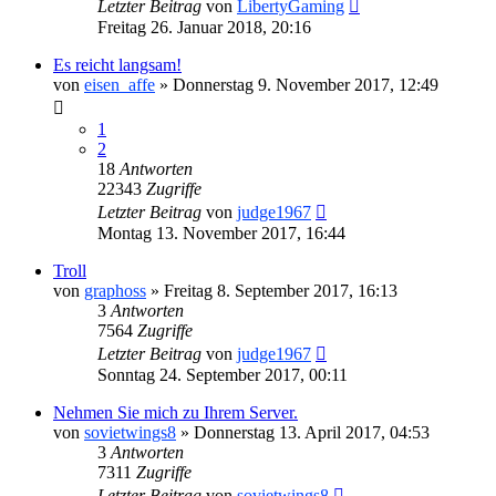
Letzter Beitrag
von
LibertyGaming
Freitag 26. Januar 2018, 20:16
Es reicht langsam!
von
eisen_affe
»
Donnerstag 9. November 2017, 12:49
1
2
18
Antworten
22343
Zugriffe
Letzter Beitrag
von
judge1967
Montag 13. November 2017, 16:44
Troll
von
graphoss
»
Freitag 8. September 2017, 16:13
3
Antworten
7564
Zugriffe
Letzter Beitrag
von
judge1967
Sonntag 24. September 2017, 00:11
Nehmen Sie mich zu Ihrem Server.
von
sovietwings8
»
Donnerstag 13. April 2017, 04:53
3
Antworten
7311
Zugriffe
Letzter Beitrag
von
sovietwings8