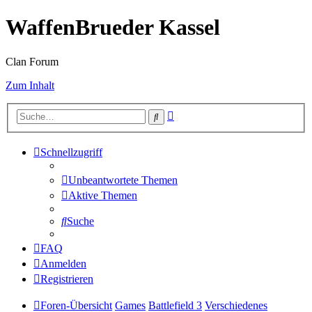
WaffenBrueder Kassel
Clan Forum
Zum Inhalt
Erweiterte
Suche
Suche
Schnellzugriff
Unbeantwortete Themen
Aktive Themen
Suche
FAQ
Anmelden
Registrieren
Foren-Übersicht
Games
Battlefield 3
Verschiedenes