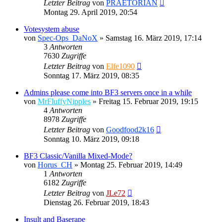
Letzter Beitrag
von
PRAETORIAN
Montag 29. April 2019, 20:54
Votesystem abuse
von
Spec-Ops_DaNoX
»
Samstag 16. März 2019, 17:14
3
Antworten
7630
Zugriffe
Letzter Beitrag
von
Elfe1090
Sonntag 17. März 2019, 08:35
Admins please come into BF3 servers once in a while
von
MrFluffyNipples
»
Freitag 15. Februar 2019, 19:15
4
Antworten
8978
Zugriffe
Letzter Beitrag
von
Goodfood2k16
Sonntag 10. März 2019, 09:18
BF3 Classic/Vanilla Mixed-Mode?
von
Horus_CH
»
Montag 25. Februar 2019, 14:49
1
Antworten
6182
Zugriffe
Letzter Beitrag
von
JLe72
Dienstag 26. Februar 2019, 18:43
Insult and Baserape