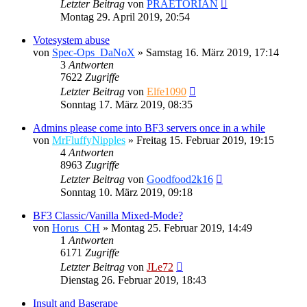
Letzter Beitrag
von
PRAETORIAN
Montag 29. April 2019, 20:54
Votesystem abuse
von
Spec-Ops_DaNoX
»
Samstag 16. März 2019, 17:14
3
Antworten
7622
Zugriffe
Letzter Beitrag
von
Elfe1090
Sonntag 17. März 2019, 08:35
Admins please come into BF3 servers once in a while
von
MrFluffyNipples
»
Freitag 15. Februar 2019, 19:15
4
Antworten
8963
Zugriffe
Letzter Beitrag
von
Goodfood2k16
Sonntag 10. März 2019, 09:18
BF3 Classic/Vanilla Mixed-Mode?
von
Horus_CH
»
Montag 25. Februar 2019, 14:49
1
Antworten
6171
Zugriffe
Letzter Beitrag
von
JLe72
Dienstag 26. Februar 2019, 18:43
Insult and Baserape