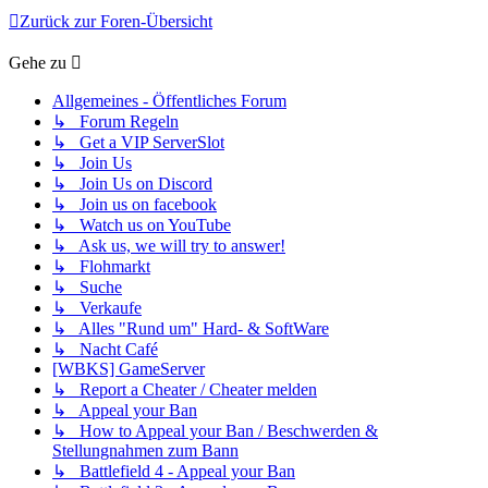
Zurück zur Foren-Übersicht
Gehe zu
Allgemeines - Öffentliches Forum
↳ Forum Regeln
↳ Get a VIP ServerSlot
↳ Join Us
↳ Join Us on Discord
↳ Join us on facebook
↳ Watch us on YouTube
↳ Ask us, we will try to answer!
↳ Flohmarkt
↳ Suche
↳ Verkaufe
↳ Alles "Rund um" Hard- & SoftWare
↳ Nacht Café
[WBKS] GameServer
↳ Report a Cheater / Cheater melden
↳ Appeal your Ban
↳ How to Appeal your Ban / Beschwerden &
Stellungnahmen zum Bann
↳ Battlefield 4 - Appeal your Ban