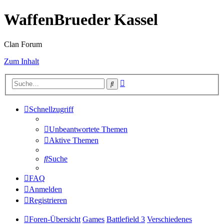
WaffenBrueder Kassel
Clan Forum
Zum Inhalt
Erweiterte
Suche
Suche
Schnellzugriff
Unbeantwortete Themen
Aktive Themen
Suche
FAQ
Anmelden
Registrieren
Foren-Übersicht
Games
Battlefield 3
Verschiedenes