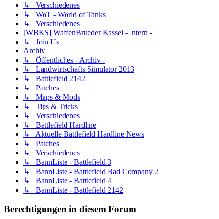
↳ Verschiedenes
↳ WoT - World of Tanks
↳ Verschiedenes
[WBKS] WaffenBrueder Kassel - Intern -
↳ Join Us
Archiv
↳ Öffentliches - Archiv -
↳ Landwirtschafts Simulator 2013
↳ Battlefield 2142
↳ Patches
↳ Maps & Mods
↳ Tips & Tricks
↳ Verschiedenes
↳ Battlefield Hardline
↳ Aktuelle Battlefield Hardline News
↳ Patches
↳ Verschiedenes
↳ BannListe - Battlefield 3
↳ BannListe - Battlefield Bad Company 2
↳ BannListe - Battlefield 4
↳ BannListe - Battlefield 2142
Berechtigungen in diesem Forum