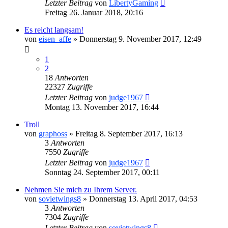
Letzter Beitrag
von
LibertyGaming
Freitag 26. Januar 2018, 20:16
Es reicht langsam!
von
eisen_affe
»
Donnerstag 9. November 2017, 12:49
1
2
18
Antworten
22327
Zugriffe
Letzter Beitrag
von
judge1967
Montag 13. November 2017, 16:44
Troll
von
graphoss
»
Freitag 8. September 2017, 16:13
3
Antworten
7550
Zugriffe
Letzter Beitrag
von
judge1967
Sonntag 24. September 2017, 00:11
Nehmen Sie mich zu Ihrem Server.
von
sovietwings8
»
Donnerstag 13. April 2017, 04:53
3
Antworten
7304
Zugriffe
Letzter Beitrag
von
sovietwings8