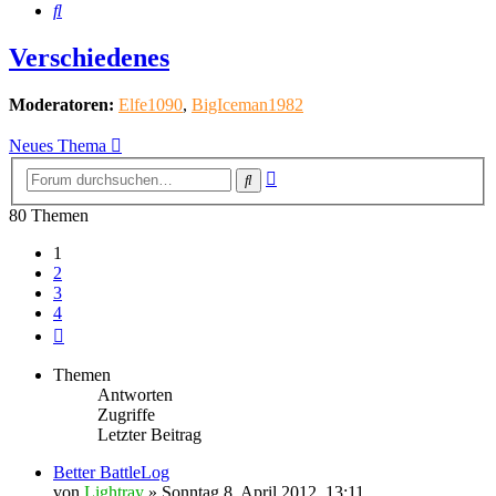
Suche
Verschiedenes
Moderatoren:
Elfe1090
,
BigIceman1982
Neues Thema
Erweiterte
Suche
Suche
80 Themen
1
2
3
4
Nächste
Themen
Antworten
Zugriffe
Letzter Beitrag
Better BattleLog
von
Lightray
»
Sonntag 8. April 2012, 13:11