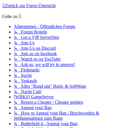
Zurück zur Foren-Übersicht
Gehe zu
Allgemeines - Öffentliches Forum
↳ Forum Regeln
↳ Get a VIP ServerSlot
↳ Join Us
↳ Join Us on Discord
↳ Join us on facebook
↳ Watch us on YouTube
↳ Ask us, we will try to answer!
↳ Flohmarkt
↳ Suche
↳ Verkaufe
↳ Alles "Rund um" Hard- & SoftWare
↳ Nacht Café
[WBKS] GameServer
↳ Report a Cheater / Cheater melden
↳ Appeal your Ban
↳ How to Appeal your Ban / Beschwerden &
Stellungnahmen zum Bann
↳ Battlefield 4 - Appeal your Ban