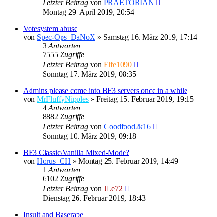
Letzter Beitrag
von
PRAETORIAN
Montag 29. April 2019, 20:54
Votesystem abuse
von
Spec-Ops_DaNoX
»
Samstag 16. März 2019, 17:14
3
Antworten
7555
Zugriffe
Letzter Beitrag
von
Elfe1090
Sonntag 17. März 2019, 08:35
Admins please come into BF3 servers once in a while
von
MrFluffyNipples
»
Freitag 15. Februar 2019, 19:15
4
Antworten
8882
Zugriffe
Letzter Beitrag
von
Goodfood2k16
Sonntag 10. März 2019, 09:18
BF3 Classic/Vanilla Mixed-Mode?
von
Horus_CH
»
Montag 25. Februar 2019, 14:49
1
Antworten
6102
Zugriffe
Letzter Beitrag
von
JLe72
Dienstag 26. Februar 2019, 18:43
Insult and Baserape