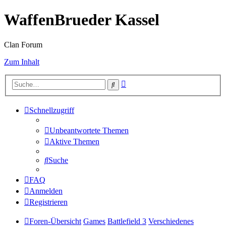
WaffenBrueder Kassel
Clan Forum
Zum Inhalt
Erweiterte
Suche
Suche
Schnellzugriff
Unbeantwortete Themen
Aktive Themen
Suche
FAQ
Anmelden
Registrieren
Foren-Übersicht
Games
Battlefield 3
Verschiedenes