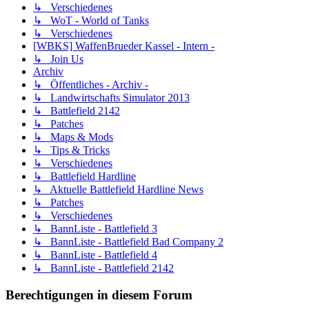
↳ Verschiedenes
↳ WoT - World of Tanks
↳ Verschiedenes
[WBKS] WaffenBrueder Kassel - Intern -
↳ Join Us
Archiv
↳ Öffentliches - Archiv -
↳ Landwirtschafts Simulator 2013
↳ Battlefield 2142
↳ Patches
↳ Maps & Mods
↳ Tips & Tricks
↳ Verschiedenes
↳ Battlefield Hardline
↳ Aktuelle Battlefield Hardline News
↳ Patches
↳ Verschiedenes
↳ BannListe - Battlefield 3
↳ BannListe - Battlefield Bad Company 2
↳ BannListe - Battlefield 4
↳ BannListe - Battlefield 2142
Berechtigungen in diesem Forum