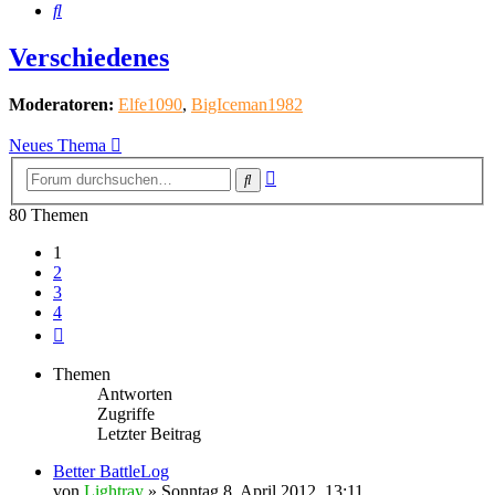
Suche
Verschiedenes
Moderatoren:
Elfe1090
,
BigIceman1982
Neues Thema
Erweiterte
Suche
Suche
80 Themen
1
2
3
4
Nächste
Themen
Antworten
Zugriffe
Letzter Beitrag
Better BattleLog
von
Lightray
»
Sonntag 8. April 2012, 13:11