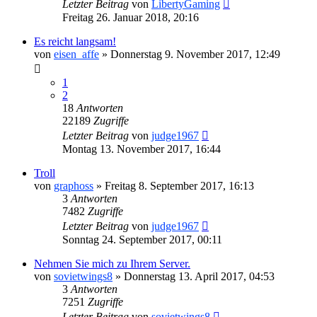
Letzter Beitrag
von
LibertyGaming
Freitag 26. Januar 2018, 20:16
Es reicht langsam!
von
eisen_affe
»
Donnerstag 9. November 2017, 12:49
1
2
18
Antworten
22189
Zugriffe
Letzter Beitrag
von
judge1967
Montag 13. November 2017, 16:44
Troll
von
graphoss
»
Freitag 8. September 2017, 16:13
3
Antworten
7482
Zugriffe
Letzter Beitrag
von
judge1967
Sonntag 24. September 2017, 00:11
Nehmen Sie mich zu Ihrem Server.
von
sovietwings8
»
Donnerstag 13. April 2017, 04:53
3
Antworten
7251
Zugriffe
Letzter Beitrag
von
sovietwings8