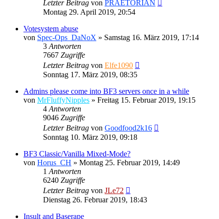
Letzter Beitrag
von
PRAETORIAN
Montag 29. April 2019, 20:54
Votesystem abuse
von
Spec-Ops_DaNoX
»
Samstag 16. März 2019, 17:14
3
Antworten
7667
Zugriffe
Letzter Beitrag
von
Elfe1090
Sonntag 17. März 2019, 08:35
Admins please come into BF3 servers once in a while
von
MrFluffyNipples
»
Freitag 15. Februar 2019, 19:15
4
Antworten
9046
Zugriffe
Letzter Beitrag
von
Goodfood2k16
Sonntag 10. März 2019, 09:18
BF3 Classic/Vanilla Mixed-Mode?
von
Horus_CH
»
Montag 25. Februar 2019, 14:49
1
Antworten
6240
Zugriffe
Letzter Beitrag
von
JLe72
Dienstag 26. Februar 2019, 18:43
Insult and Baserape