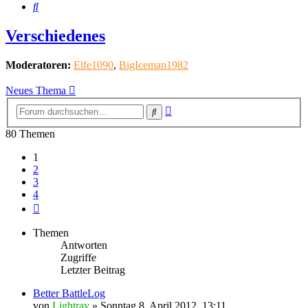
Suche
Verschiedenes
Moderatoren:
Elfe1090
,
BigIceman1982
Neues Thema
Erweiterte
Suche
Suche
80 Themen
1
2
3
4
Nächste
Themen
Antworten
Zugriffe
Letzter Beitrag
Better BattleLog
von
Lightray
»
Sonntag 8. April 2012, 13:11