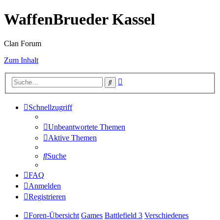
WaffenBrueder Kassel
Clan Forum
Zum Inhalt
Erweiterte
Suche
Suche
Schnellzugriff
Unbeantwortete Themen
Aktive Themen
Suche
FAQ
Anmelden
Registrieren
Foren-Übersicht
Games
Battlefield 3
Verschiedenes