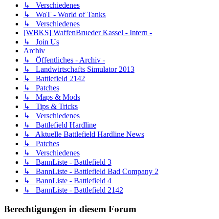
↳ Verschiedenes
↳ WoT - World of Tanks
↳ Verschiedenes
[WBKS] WaffenBrueder Kassel - Intern -
↳ Join Us
Archiv
↳ Öffentliches - Archiv -
↳ Landwirtschafts Simulator 2013
↳ Battlefield 2142
↳ Patches
↳ Maps & Mods
↳ Tips & Tricks
↳ Verschiedenes
↳ Battlefield Hardline
↳ Aktuelle Battlefield Hardline News
↳ Patches
↳ Verschiedenes
↳ BannListe - Battlefield 3
↳ BannListe - Battlefield Bad Company 2
↳ BannListe - Battlefield 4
↳ BannListe - Battlefield 2142
Berechtigungen in diesem Forum