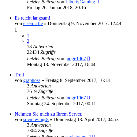
Letzter Beitrag
von
LibertyGaming
Freitag 26. Januar 2018, 20:16
Es reicht langsam!
von
eisen_affe
»
Donnerstag 9. November 2017, 12:49
1
2
18
Antworten
22434
Zugriffe
Letzter Beitrag
von
judge1967
Montag 13. November 2017, 16:44
Troll
von
graphoss
»
Freitag 8. September 2017, 16:13
3
Antworten
7619
Zugriffe
Letzter Beitrag
von
judge1967
Sonntag 24. September 2017, 00:11
Nehmen Sie mich zu Ihrem Server.
von
sovietwings8
»
Donnerstag 13. April 2017, 04:53
3
Antworten
7364
Zugriffe
Letzter Beitrag
von
sovietwings8