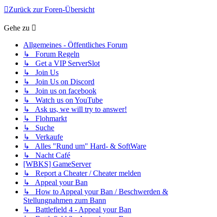
Zurück zur Foren-Übersicht
Gehe zu
Allgemeines - Öffentliches Forum
↳ Forum Regeln
↳ Get a VIP ServerSlot
↳ Join Us
↳ Join Us on Discord
↳ Join us on facebook
↳ Watch us on YouTube
↳ Ask us, we will try to answer!
↳ Flohmarkt
↳ Suche
↳ Verkaufe
↳ Alles "Rund um" Hard- & SoftWare
↳ Nacht Café
[WBKS] GameServer
↳ Report a Cheater / Cheater melden
↳ Appeal your Ban
↳ How to Appeal your Ban / Beschwerden &
Stellungnahmen zum Bann
↳ Battlefield 4 - Appeal your Ban