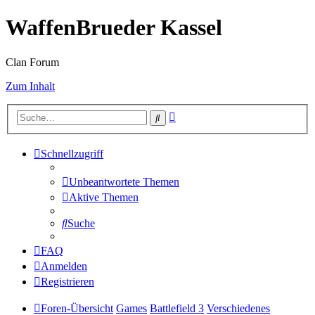
WaffenBrueder Kassel
Clan Forum
Zum Inhalt
Erweiterte
Suche
Suche
Schnellzugriff
Unbeantwortete Themen
Aktive Themen
Suche
FAQ
Anmelden
Registrieren
Foren-Übersicht
Games
Battlefield 3
Verschiedenes