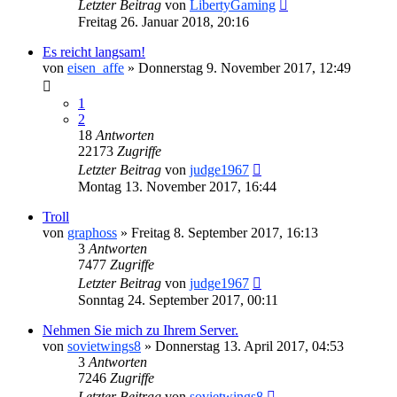
Letzter Beitrag
von
LibertyGaming
Freitag 26. Januar 2018, 20:16
Es reicht langsam!
von
eisen_affe
»
Donnerstag 9. November 2017, 12:49
1
2
18
Antworten
22173
Zugriffe
Letzter Beitrag
von
judge1967
Montag 13. November 2017, 16:44
Troll
von
graphoss
»
Freitag 8. September 2017, 16:13
3
Antworten
7477
Zugriffe
Letzter Beitrag
von
judge1967
Sonntag 24. September 2017, 00:11
Nehmen Sie mich zu Ihrem Server.
von
sovietwings8
»
Donnerstag 13. April 2017, 04:53
3
Antworten
7246
Zugriffe
Letzter Beitrag
von
sovietwings8