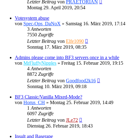
Letzter Beitrag
von
PRAETORIAN
Montag 29. April 2019, 20:54
Votesystem abuse
von
Spec-Ops_DaNoX
»
Samstag 16. März 2019, 17:14
3
Antworten
7550
Zugriffe
Letzter Beitrag
von
Elfe1090
Sonntag 17. März 2019, 08:35
Admins please come into BF3 servers once in a while
von
MrFluffyNipples
»
Freitag 15. Februar 2019, 19:15
4
Antworten
8872
Zugriffe
Letzter Beitrag
von
Goodfood2k16
Sonntag 10. März 2019, 09:18
BF3 Classic/Vanilla Mixed-Mode?
von
Horus_CH
»
Montag 25. Februar 2019, 14:49
1
Antworten
6097
Zugriffe
Letzter Beitrag
von
JLe72
Dienstag 26. Februar 2019, 18:43
Insult and Baserape