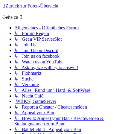
Zurück zur Foren-Übersicht
Gehe zu
Allgemeines - Öffentliches Forum
↳ Forum Regeln
↳ Get a VIP ServerSlot
↳ Join Us
↳ Join Us on Discord
↳ Join us on facebook
↳ Watch us on YouTube
↳ Ask us, we will try to answer!
↳ Flohmarkt
↳ Suche
↳ Verkaufe
↳ Alles "Rund um" Hard- & SoftWare
↳ Nacht Café
[WBKS] GameServer
↳ Report a Cheater / Cheater melden
↳ Appeal your Ban
↳ How to Appeal your Ban / Beschwerden &
Stellungnahmen zum Bann
↳ Battlefield 4 - Appeal your Ban