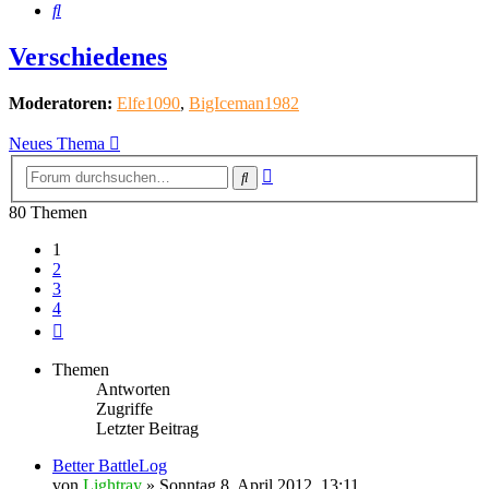
Suche
Verschiedenes
Moderatoren:
Elfe1090
,
BigIceman1982
Neues Thema
Erweiterte
Suche
Suche
80 Themen
1
2
3
4
Nächste
Themen
Antworten
Zugriffe
Letzter Beitrag
Better BattleLog
von
Lightray
»
Sonntag 8. April 2012, 13:11