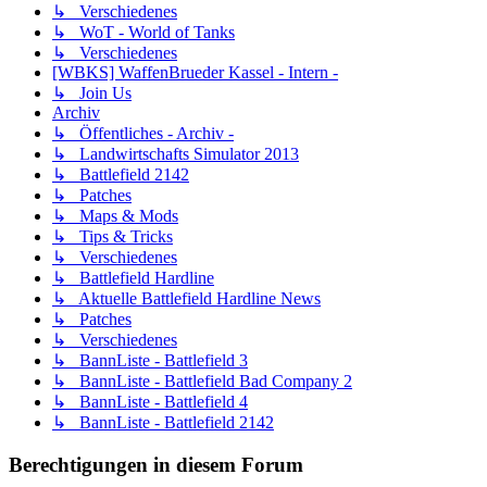
↳ Verschiedenes
↳ WoT - World of Tanks
↳ Verschiedenes
[WBKS] WaffenBrueder Kassel - Intern -
↳ Join Us
Archiv
↳ Öffentliches - Archiv -
↳ Landwirtschafts Simulator 2013
↳ Battlefield 2142
↳ Patches
↳ Maps & Mods
↳ Tips & Tricks
↳ Verschiedenes
↳ Battlefield Hardline
↳ Aktuelle Battlefield Hardline News
↳ Patches
↳ Verschiedenes
↳ BannListe - Battlefield 3
↳ BannListe - Battlefield Bad Company 2
↳ BannListe - Battlefield 4
↳ BannListe - Battlefield 2142
Berechtigungen in diesem Forum