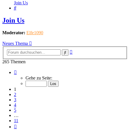
Join Us
Suche
Join Us
Moderator:
Elfe1090
Neues Thema
Erweiterte
Suche
Suche
265 Themen
Seite
1
Gehe zu Seite:
von
11
1
2
3
4
5
…
11
Nächste