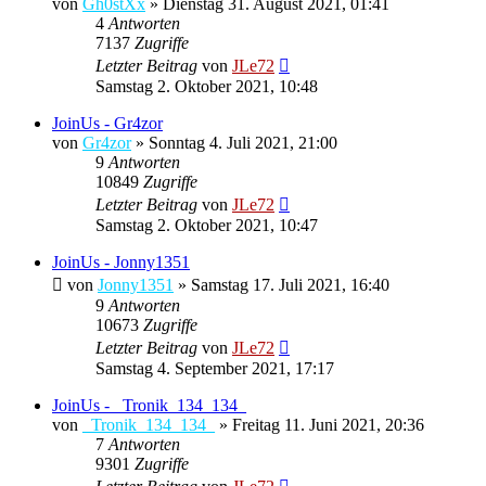
von
Gh0stXx
»
Dienstag 31. August 2021, 01:41
4
Antworten
7137
Zugriffe
Letzter Beitrag
von
JLe72
Samstag 2. Oktober 2021, 10:48
JoinUs - Gr4zor
von
Gr4zor
»
Sonntag 4. Juli 2021, 21:00
9
Antworten
10849
Zugriffe
Letzter Beitrag
von
JLe72
Samstag 2. Oktober 2021, 10:47
JoinUs - Jonny1351
von
Jonny1351
»
Samstag 17. Juli 2021, 16:40
9
Antworten
10673
Zugriffe
Letzter Beitrag
von
JLe72
Samstag 4. September 2021, 17:17
JoinUs - _Tronik_134_134_
von
_Tronik_134_134_
»
Freitag 11. Juni 2021, 20:36
7
Antworten
9301
Zugriffe