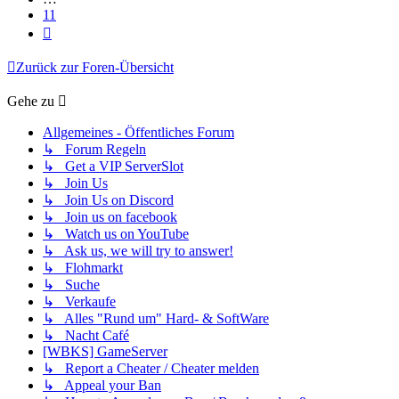
11
Nächste
Zurück zur Foren-Übersicht
Gehe zu
Allgemeines - Öffentliches Forum
↳ Forum Regeln
↳ Get a VIP ServerSlot
↳ Join Us
↳ Join Us on Discord
↳ Join us on facebook
↳ Watch us on YouTube
↳ Ask us, we will try to answer!
↳ Flohmarkt
↳ Suche
↳ Verkaufe
↳ Alles "Rund um" Hard- & SoftWare
↳ Nacht Café
[WBKS] GameServer
↳ Report a Cheater / Cheater melden
↳ Appeal your Ban