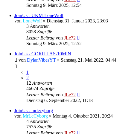
Sonntag 9. März 2025, 12:54
JoinUs - UKM-LoneWolf
von
LoneWolf
»
Dienstag 31. Januar 2023, 23:03
3
Antworten
8058
Zugriffe
Letzter Beitrag
von
JLe72
Sonntag 9. März 2025, 12:52
JoinUs - GORILLAS-10MIN
von
DylanVibesYT
»
Samstag 21. Mai 2022, 04:44
1
2
12
Antworten
46674
Zugriffe
Letzter Beitrag
von
JLe72
Dienstag 6. September 2022, 11:18
JoinUs - mrlecyborg
von
MrLeCyborg
»
Montag 4. Oktober 2021, 20:24
4
Antworten
7535
Zugriffe
Letzter Beitrag
von
JLe72