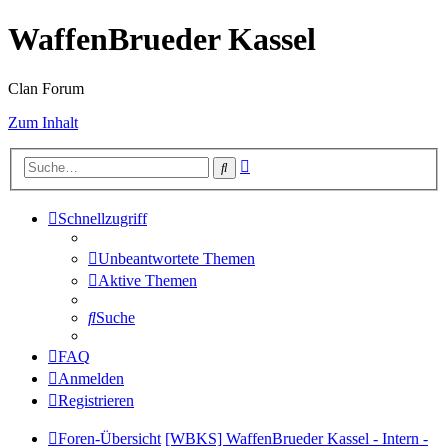
WaffenBrueder Kassel
Clan Forum
Zum Inhalt
Erweiterte
Suche
Suche
Schnellzugriff
Unbeantwortete Themen
Aktive Themen
Suche
FAQ
Anmelden
Registrieren
Foren-Übersicht
[WBKS] WaffenBrueder Kassel - Intern -