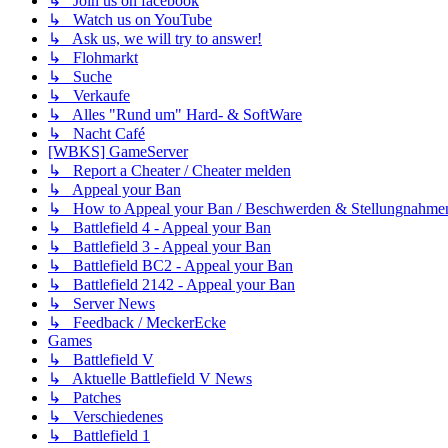
↳ Join us on facebook
↳ Watch us on YouTube
↳ Ask us, we will try to answer!
↳ Flohmarkt
↳ Suche
↳ Verkaufe
↳ Alles "Rund um" Hard- & SoftWare
↳ Nacht Café
[WBKS] GameServer
↳ Report a Cheater / Cheater melden
↳ Appeal your Ban
↳ How to Appeal your Ban / Beschwerden & Stellungnahme
↳ Battlefield 4 - Appeal your Ban
↳ Battlefield 3 - Appeal your Ban
↳ Battlefield BC2 - Appeal your Ban
↳ Battlefield 2142 - Appeal your Ban
↳ Server News
↳ Feedback / MeckerEcke
Games
↳ Battlefield V
↳ Aktuelle Battlefield V News
↳ Patches
↳ Verschiedenes
↳ Battlefield 1