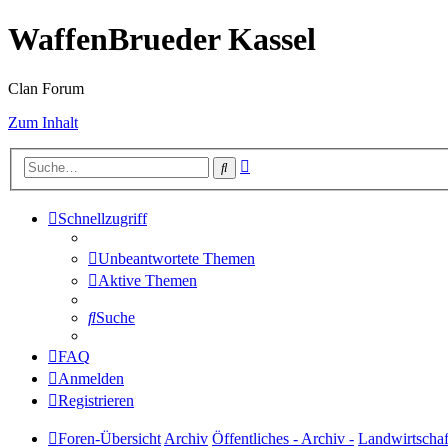
WaffenBrueder Kassel
Clan Forum
Zum Inhalt
Erweiterte
Suche
Suche
Schnellzugriff
Unbeantwortete Themen
Aktive Themen
Suche
FAQ
Anmelden
Registrieren
Foren-Übersicht
Archiv
Öffentliches - Archiv -
Landwirtschaf