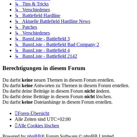
↳ Tips & Tricks
↳ Verschiedenes
↳ Battlefield Hardline
↳ Aktuelle Battlefield Hardline News
↳ Patches
↳ Verschiedenes
↳ BannListe - Battlefield 3
↳ BannListe - Battlefield Bad Company 2
↳ BannListe - Battlefield 4
↳ BannListe - Battlefield 2142
Berechtigungen in diesem Forum
Du darfst
keine
neuen Themen in diesem Forum erstellen.
Du darfst
keine
Antworten zu Themen in diesem Forum erstellen.
Du darfst deine Beiträge in diesem Forum
nicht
ändern.
Du darfst deine Beiträge in diesem Forum
nicht
löschen.
Du darfst
keine
Dateianhänge in diesem Forum erstellen.
Foren-Übersicht
Alle Zeiten sind
UTC+02:00
Alle Cookies löschen
Powered by
phpBB
® Forum Software © phpBB Limited