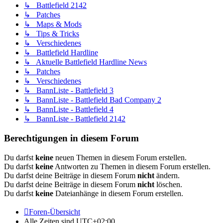
↳ Battlefield 2142
↳ Patches
↳ Maps & Mods
↳ Tips & Tricks
↳ Verschiedenes
↳ Battlefield Hardline
↳ Aktuelle Battlefield Hardline News
↳ Patches
↳ Verschiedenes
↳ BannListe - Battlefield 3
↳ BannListe - Battlefield Bad Company 2
↳ BannListe - Battlefield 4
↳ BannListe - Battlefield 2142
Berechtigungen in diesem Forum
Du darfst
keine
neuen Themen in diesem Forum erstellen.
Du darfst
keine
Antworten zu Themen in diesem Forum erstellen.
Du darfst deine Beiträge in diesem Forum
nicht
ändern.
Du darfst deine Beiträge in diesem Forum
nicht
löschen.
Du darfst
keine
Dateianhänge in diesem Forum erstellen.
Foren-Übersicht
Alle Zeiten sind
UTC+02:00