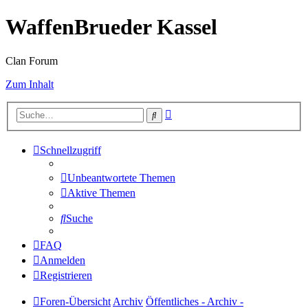
WaffenBrueder Kassel
Clan Forum
Zum Inhalt
Erweiterte
Suche
Suche
Schnellzugriff
Unbeantwortete Themen
Aktive Themen
Suche
FAQ
Anmelden
Registrieren
Foren-Übersicht
Archiv
Öffentliches - Archiv -