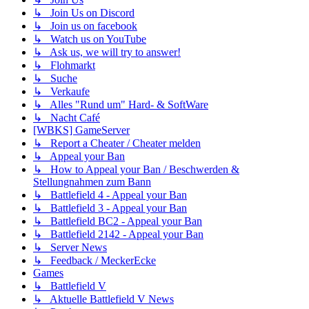
↳ Join Us on Discord
↳ Join us on facebook
↳ Watch us on YouTube
↳ Ask us, we will try to answer!
↳ Flohmarkt
↳ Suche
↳ Verkaufe
↳ Alles "Rund um" Hard- & SoftWare
↳ Nacht Café
[WBKS] GameServer
↳ Report a Cheater / Cheater melden
↳ Appeal your Ban
↳ How to Appeal your Ban / Beschwerden &
Stellungnahmen zum Bann
↳ Battlefield 4 - Appeal your Ban
↳ Battlefield 3 - Appeal your Ban
↳ Battlefield BC2 - Appeal your Ban
↳ Battlefield 2142 - Appeal your Ban
↳ Server News
↳ Feedback / MeckerEcke
Games
↳ Battlefield V
↳ Aktuelle Battlefield V News