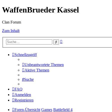
WaffenBrueder Kassel
Clan Forum
Zum Inhalt
Erweiterte
Suche
Suche
Schnellzugriff
Unbeantwortete Themen
Aktive Themen
Suche
FAQ
Anmelden
Registrieren
Foren-Übersicht
Games
Battlefield 4