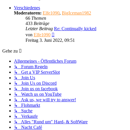
Verschiedenes
Moderatoren:
Elfe1090
,
BigIceman1982
66
Themen
433
Beiträge
Letzter Beitrag
Re: Continually kicked
Neuester
von
Elfe1090
Beitrag
Freitag 3. Juni 2022, 09:51
Gehe zu
Allgemeines - Öffentliches Forum
↳ Forum Regeln
↳ Get a VIP ServerSlot
↳ Join Us
↳ Join Us on Discord
↳ Join us on facebook
↳ Watch us on YouTube
↳ Ask us, we will try to answer!
↳ Flohmarkt
↳ Suche
↳ Verkaufe
↳ Alles "Rund um" Hard- & SoftWare
↳ Nacht Café