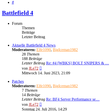
Suche
Battlefield 4
Forum
Themen
Beiträge
Letzter Beitrag
Aktuelle Battlefield 4 News
Moderatoren:
Elfe1090
,
BigIceman1982
28
Themen
188
Beiträge
Letzter Beitrag
Re: #4 [WBKS] BOLT SNIPERS & …
Neuester
von
JLe72
Beitrag
Mittwoch 14. Juni 2023, 21:09
Patches
Moderatoren:
Elfe1090
,
BigIceman1982
7
Themen
14
Beiträge
Letzter Beitrag
Re: BF4 Server Performance se…
Neuester
von
JLe72
Beitrag
Sonntag 24. Juli 2016, 14:29