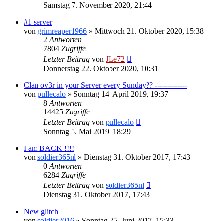
Samstag 7. November 2020, 21:44
#1 server
von
grimreaper1966
»
Mittwoch 21. Oktober 2020, 15:38
2
Antworten
7804
Zugriffe
Letzter Beitrag
von
JLe72
Donnerstag 22. Oktober 2020, 10:31
Clan ov3r in your Server every Sunday?? -------------
von
pullecalo
»
Sonntag 14. April 2019, 19:37
8
Antworten
14425
Zugriffe
Letzter Beitrag
von
pullecalo
Sonntag 5. Mai 2019, 18:29
I am BACK !!!!
von
soldier365nl
»
Dienstag 31. Oktober 2017, 17:43
0
Antworten
6284
Zugriffe
Letzter Beitrag
von
soldier365nl
Dienstag 31. Oktober 2017, 17:43
New glitch
von
soldier2016
»
Sonntag 25. Juni 2017, 15:33