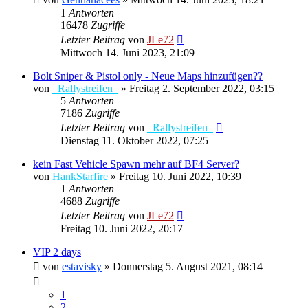
1
Antworten
16478
Zugriffe
Letzter Beitrag
von
JLe72
Mittwoch 14. Juni 2023, 21:09
Bolt Sniper & Pistol only - Neue Maps hinzufügen??
von
_Rallystreifen_
»
Freitag 2. September 2022, 03:15
5
Antworten
7186
Zugriffe
Letzter Beitrag
von
_Rallystreifen_
Dienstag 11. Oktober 2022, 07:25
kein Fast Vehicle Spawn mehr auf BF4 Server?
von
HankStarfire
»
Freitag 10. Juni 2022, 10:39
1
Antworten
4688
Zugriffe
Letzter Beitrag
von
JLe72
Freitag 10. Juni 2022, 20:17
VIP 2 days
von
estavisky
»
Donnerstag 5. August 2021, 08:14
1
2