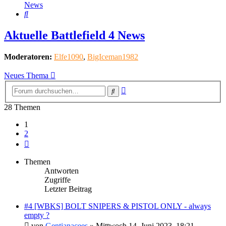
News
Suche
Aktuelle Battlefield 4 News
Moderatoren:
Elfe1090
,
BigIceman1982
Neues Thema
Erweiterte
Suche
Suche
28 Themen
1
2
Nächste
Themen
Antworten
Zugriffe
Letzter Beitrag
#4 [WBKS] BOLT SNIPERS & PISTOL ONLY - always
empty ?
von
Gentianacees
»
Mittwoch 14. Juni 2023, 18:21