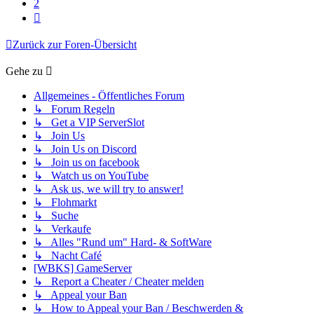
2
Nächste
Zurück zur Foren-Übersicht
Gehe zu
Allgemeines - Öffentliches Forum
↳ Forum Regeln
↳ Get a VIP ServerSlot
↳ Join Us
↳ Join Us on Discord
↳ Join us on facebook
↳ Watch us on YouTube
↳ Ask us, we will try to answer!
↳ Flohmarkt
↳ Suche
↳ Verkaufe
↳ Alles "Rund um" Hard- & SoftWare
↳ Nacht Café
[WBKS] GameServer
↳ Report a Cheater / Cheater melden
↳ Appeal your Ban
↳ How to Appeal your Ban / Beschwerden &