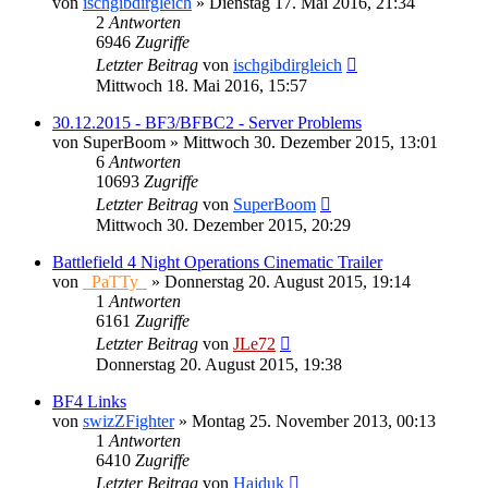
von
ischgibdirgleich
»
Dienstag 17. Mai 2016, 21:34
2
Antworten
6946
Zugriffe
Letzter Beitrag
von
ischgibdirgleich
Mittwoch 18. Mai 2016, 15:57
30.12.2015 - BF3/BFBC2 - Server Problems
von
SuperBoom
»
Mittwoch 30. Dezember 2015, 13:01
6
Antworten
10693
Zugriffe
Letzter Beitrag
von
SuperBoom
Mittwoch 30. Dezember 2015, 20:29
Battlefield 4 Night Operations Cinematic Trailer
von
_PaTTy_
»
Donnerstag 20. August 2015, 19:14
1
Antworten
6161
Zugriffe
Letzter Beitrag
von
JLe72
Donnerstag 20. August 2015, 19:38
BF4 Links
von
swizZFighter
»
Montag 25. November 2013, 00:13
1
Antworten
6410
Zugriffe
Letzter Beitrag
von
Hajduk