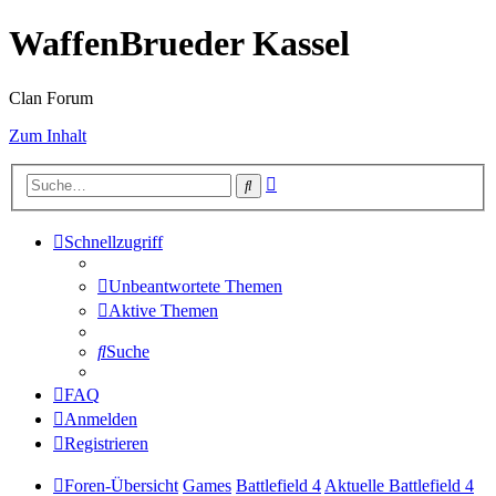
WaffenBrueder Kassel
Clan Forum
Zum Inhalt
Erweiterte
Suche
Suche
Schnellzugriff
Unbeantwortete Themen
Aktive Themen
Suche
FAQ
Anmelden
Registrieren
Foren-Übersicht
Games
Battlefield 4
Aktuelle Battlefield 4