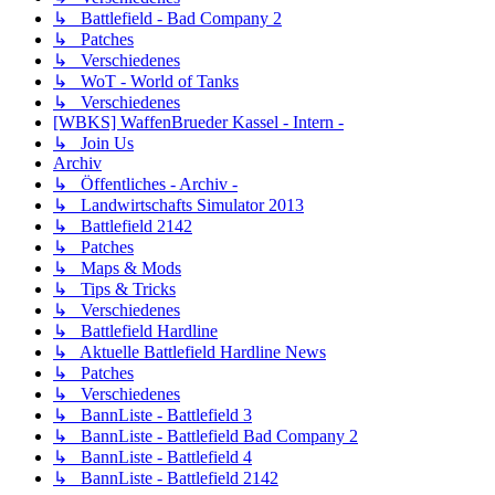
↳ Battlefield - Bad Company 2
↳ Patches
↳ Verschiedenes
↳ WoT - World of Tanks
↳ Verschiedenes
[WBKS] WaffenBrueder Kassel - Intern -
↳ Join Us
Archiv
↳ Öffentliches - Archiv -
↳ Landwirtschafts Simulator 2013
↳ Battlefield 2142
↳ Patches
↳ Maps & Mods
↳ Tips & Tricks
↳ Verschiedenes
↳ Battlefield Hardline
↳ Aktuelle Battlefield Hardline News
↳ Patches
↳ Verschiedenes
↳ BannListe - Battlefield 3
↳ BannListe - Battlefield Bad Company 2
↳ BannListe - Battlefield 4
↳ BannListe - Battlefield 2142