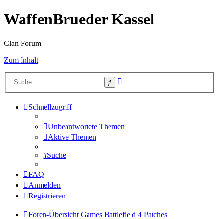
WaffenBrueder Kassel
Clan Forum
Zum Inhalt
Erweiterte
Suche
Suche
Schnellzugriff
Unbeantwortete Themen
Aktive Themen
Suche
FAQ
Anmelden
Registrieren
Foren-Übersicht
Games
Battlefield 4
Patches