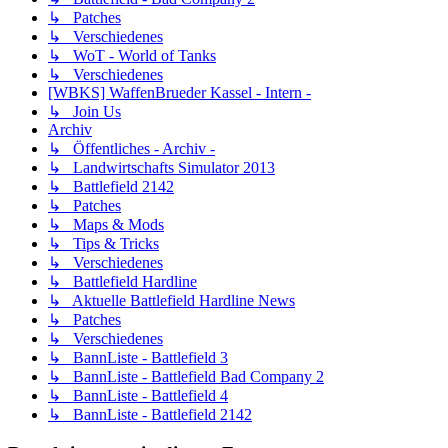
↳ Patches
↳ Verschiedenes
↳ WoT - World of Tanks
↳ Verschiedenes
[WBKS] WaffenBrueder Kassel - Intern -
↳ Join Us
Archiv
↳ Öffentliches - Archiv -
↳ Landwirtschafts Simulator 2013
↳ Battlefield 2142
↳ Patches
↳ Maps & Mods
↳ Tips & Tricks
↳ Verschiedenes
↳ Battlefield Hardline
↳ Aktuelle Battlefield Hardline News
↳ Patches
↳ Verschiedenes
↳ BannListe - Battlefield 3
↳ BannListe - Battlefield Bad Company 2
↳ BannListe - Battlefield 4
↳ BannListe - Battlefield 2142