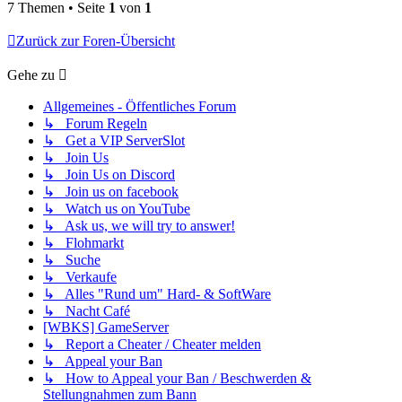
7 Themen • Seite
1
von
1
Zurück zur Foren-Übersicht
Gehe zu
Allgemeines - Öffentliches Forum
↳ Forum Regeln
↳ Get a VIP ServerSlot
↳ Join Us
↳ Join Us on Discord
↳ Join us on facebook
↳ Watch us on YouTube
↳ Ask us, we will try to answer!
↳ Flohmarkt
↳ Suche
↳ Verkaufe
↳ Alles "Rund um" Hard- & SoftWare
↳ Nacht Café
[WBKS] GameServer
↳ Report a Cheater / Cheater melden
↳ Appeal your Ban
↳ How to Appeal your Ban / Beschwerden &
Stellungnahmen zum Bann