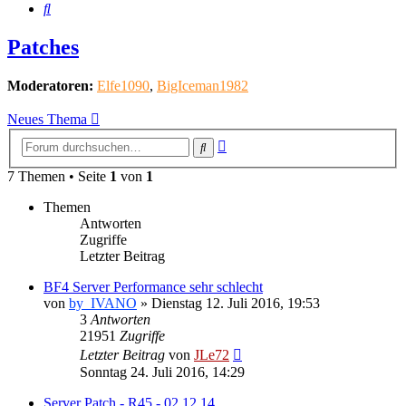
Suche
Patches
Moderatoren:
Elfe1090
,
BigIceman1982
Neues Thema
Erweiterte
Suche
Suche
7 Themen • Seite
1
von
1
Themen
Antworten
Zugriffe
Letzter Beitrag
BF4 Server Performance sehr schlecht
von
by_IVANO
»
Dienstag 12. Juli 2016, 19:53
3
Antworten
21951
Zugriffe
Letzter Beitrag
von
JLe72
Sonntag 24. Juli 2016, 14:29
Server Patch - R45 - 02.12.14