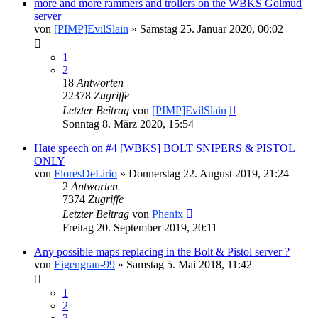
more and more rammers and trollers on the WBKS Golmud
server
von
[PIMP]EvilSlain
»
Samstag 25. Januar 2020, 00:02
1
2
18
Antworten
22378
Zugriffe
Letzter Beitrag
von
[PIMP]EvilSlain
Sonntag 8. März 2020, 15:54
Hate speech on #4 [WBKS] BOLT SNIPERS & PISTOL
ONLY
von
FloresDeLirio
»
Donnerstag 22. August 2019, 21:24
2
Antworten
7374
Zugriffe
Letzter Beitrag
von
Phenix
Freitag 20. September 2019, 20:11
Any possible maps replacing in the Bolt & Pistol server ?
von
Eigengrau-99
»
Samstag 5. Mai 2018, 11:42
1
2