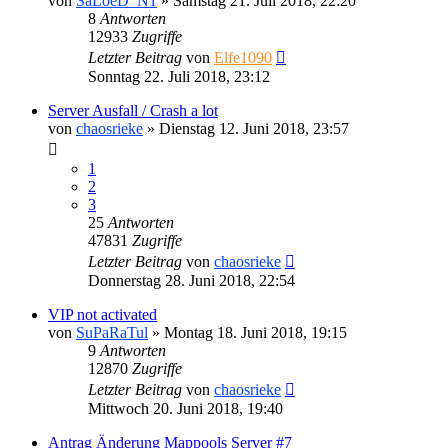
von
SaLoeD_N1
»
Samstag 21. Juli 2018, 22:20
8
Antworten
12933
Zugriffe
Letzter Beitrag
von
Elfe1090
Sonntag 22. Juli 2018, 23:12
Server Ausfall / Crash a lot
von
chaosrieke
»
Dienstag 12. Juni 2018, 23:57
1
2
3
25
Antworten
47831
Zugriffe
Letzter Beitrag
von
chaosrieke
Donnerstag 28. Juni 2018, 22:54
VIP not activated
von
SuPaRaTul
»
Montag 18. Juni 2018, 19:15
9
Antworten
12870
Zugriffe
Letzter Beitrag
von
chaosrieke
Mittwoch 20. Juni 2018, 19:40
Antrag Änderung Mappools Server #7