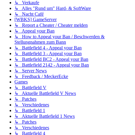
↳ Verkaufe
↳ Alles "Rund um" Hard- & SoftWare
↳ Nacht Café
[WBKS] GameServer
↳ Report a Cheater / Cheater melden
↳ Appeal your Ban
↳ How to Appeal your Ban / Beschwerden &
Stellungnahmen zum Bann
↳ Battlefield 4 - Appeal your Ban
↳ Battlefield 3 - Appeal your Ban
↳ Battlefield BC2 - Appeal your Ban
↳ Battlefield 2142 - Appeal your Ban
↳ Server News
↳ Feedback / MeckerEcke
Games
↳ Battlefield V
↳ Aktuelle Battlefield V News
↳ Patches
↳ Verschiedenes
↳ Battlefield 1
↳ Aktuelle Battlefield 1 News
↳ Patches
↳ Verschiedenes
↳ Battlefield 4