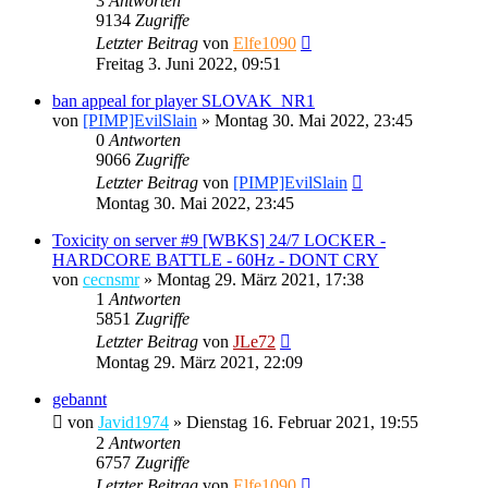
3
Antworten
9134
Zugriffe
Letzter Beitrag
von
Elfe1090
Freitag 3. Juni 2022, 09:51
ban appeal for player SLOVAK_NR1
von
[PIMP]EvilSlain
»
Montag 30. Mai 2022, 23:45
0
Antworten
9066
Zugriffe
Letzter Beitrag
von
[PIMP]EvilSlain
Montag 30. Mai 2022, 23:45
Toxicity on server #9 [WBKS] 24/7 LOCKER -
HARDCORE BATTLE - 60Hz - DONT CRY
von
cecnsmr
»
Montag 29. März 2021, 17:38
1
Antworten
5851
Zugriffe
Letzter Beitrag
von
JLe72
Montag 29. März 2021, 22:09
gebannt
von
Javid1974
»
Dienstag 16. Februar 2021, 19:55
2
Antworten
6757
Zugriffe
Letzter Beitrag
von
Elfe1090