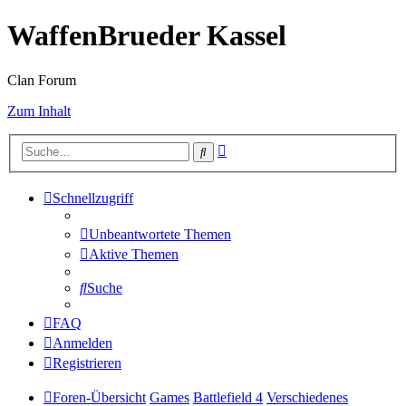
WaffenBrueder Kassel
Clan Forum
Zum Inhalt
Erweiterte
Suche
Suche
Schnellzugriff
Unbeantwortete Themen
Aktive Themen
Suche
FAQ
Anmelden
Registrieren
Foren-Übersicht
Games
Battlefield 4
Verschiedenes