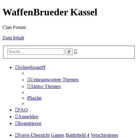
WaffenBrueder Kassel
Clan Forum
Zum Inhalt
Erweiterte
Suche
Suche
Schnellzugriff
Unbeantwortete Themen
Aktive Themen
Suche
FAQ
Anmelden
Registrieren
Foren-Übersicht
Games
Battlefield 4
Verschiedenes