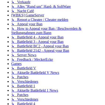
↳ Verkaufe
↳ Alles "Rund um" Hard- & SoftWare
↳ Nacht Café
[WBKS] GameServer
↳ Report a Cheater / Cheater melden
↳ Appeal your Ban
↳ How to Appeal your Ban / Beschwerden &
Stellungnahmen zum Bann
↳ Battlefield 4 - Appeal your Ban
↳ Battlefield 3 - Appeal your Ban
↳ Battlefield BC2 - Appeal your Ban
↳ Battlefield 2142 - Appeal your Ban
↳ Server News
↳ Feedback / MeckerEcke
Games
↳ Battlefield V
↳ Aktuelle Battlefield V News
↳ Patches
↳ Verschiedenes
↳ Battlefield 1
↳ Aktuelle Battlefield 1 News
↳ Patches
↳ Verschiedenes
↳ Battlefield 4