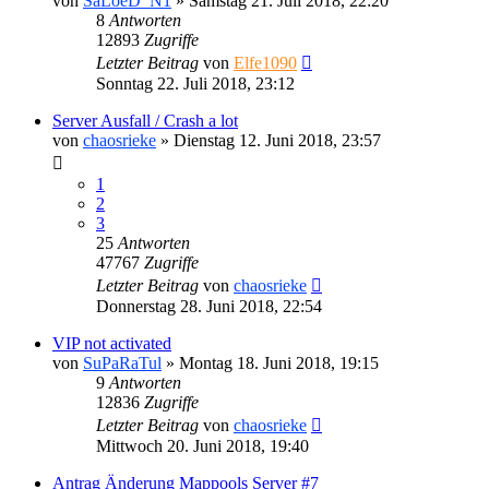
von
SaLoeD_N1
»
Samstag 21. Juli 2018, 22:20
8
Antworten
12893
Zugriffe
Letzter Beitrag
von
Elfe1090
Sonntag 22. Juli 2018, 23:12
Server Ausfall / Crash a lot
von
chaosrieke
»
Dienstag 12. Juni 2018, 23:57
1
2
3
25
Antworten
47767
Zugriffe
Letzter Beitrag
von
chaosrieke
Donnerstag 28. Juni 2018, 22:54
VIP not activated
von
SuPaRaTul
»
Montag 18. Juni 2018, 19:15
9
Antworten
12836
Zugriffe
Letzter Beitrag
von
chaosrieke
Mittwoch 20. Juni 2018, 19:40
Antrag Änderung Mappools Server #7