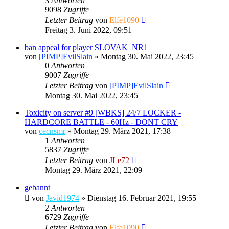
3
Antworten
9098
Zugriffe
Letzter Beitrag
von
Elfe1090
Freitag 3. Juni 2022, 09:51
ban appeal for player SLOVAK_NR1
von
[PIMP]EvilSlain
»
Montag 30. Mai 2022, 23:45
0
Antworten
9007
Zugriffe
Letzter Beitrag
von
[PIMP]EvilSlain
Montag 30. Mai 2022, 23:45
Toxicity on server #9 [WBKS] 24/7 LOCKER -
HARDCORE BATTLE - 60Hz - DONT CRY
von
cecnsmr
»
Montag 29. März 2021, 17:38
1
Antworten
5837
Zugriffe
Letzter Beitrag
von
JLe72
Montag 29. März 2021, 22:09
gebannt
von
Javid1974
»
Dienstag 16. Februar 2021, 19:55
2
Antworten
6729
Zugriffe
Letzter Beitrag
von
Elfe1090