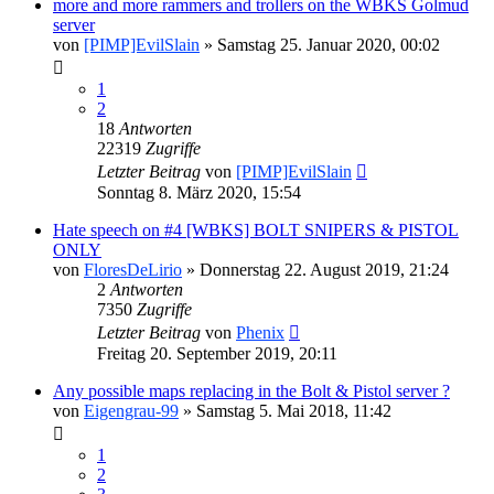
more and more rammers and trollers on the WBKS Golmud
server
von
[PIMP]EvilSlain
»
Samstag 25. Januar 2020, 00:02
1
2
18
Antworten
22319
Zugriffe
Letzter Beitrag
von
[PIMP]EvilSlain
Sonntag 8. März 2020, 15:54
Hate speech on #4 [WBKS] BOLT SNIPERS & PISTOL
ONLY
von
FloresDeLirio
»
Donnerstag 22. August 2019, 21:24
2
Antworten
7350
Zugriffe
Letzter Beitrag
von
Phenix
Freitag 20. September 2019, 20:11
Any possible maps replacing in the Bolt & Pistol server ?
von
Eigengrau-99
»
Samstag 5. Mai 2018, 11:42
1
2