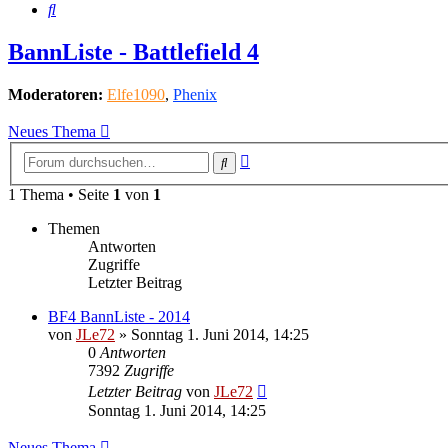
Suche
BannListe - Battlefield 4
Moderatoren:
Elfe1090
,
Phenix
Neues Thema
Erweiterte
Suche
Suche
1 Thema • Seite
1
von
1
Themen
Antworten
Zugriffe
Letzter Beitrag
BF4 BannListe - 2014
von
JLe72
»
Sonntag 1. Juni 2014, 14:25
0
Antworten
7392
Zugriffe
Letzter Beitrag
von
JLe72
Sonntag 1. Juni 2014, 14:25
Neues Thema