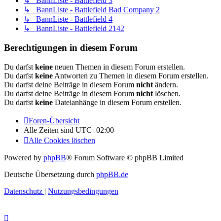
↳ BannListe - Battlefield 3
↳ BannListe - Battlefield Bad Company 2
↳ BannListe - Battlefield 4
↳ BannListe - Battlefield 2142
Berechtigungen in diesem Forum
Du darfst
keine
neuen Themen in diesem Forum erstellen.
Du darfst
keine
Antworten zu Themen in diesem Forum erstellen.
Du darfst deine Beiträge in diesem Forum
nicht
ändern.
Du darfst deine Beiträge in diesem Forum
nicht
löschen.
Du darfst
keine
Dateianhänge in diesem Forum erstellen.
Foren-Übersicht
Alle Zeiten sind
UTC+02:00
Alle Cookies löschen
Powered by
phpBB
® Forum Software © phpBB Limited
Deutsche Übersetzung durch
phpBB.de
Datenschutz
|
Nutzungsbedingungen