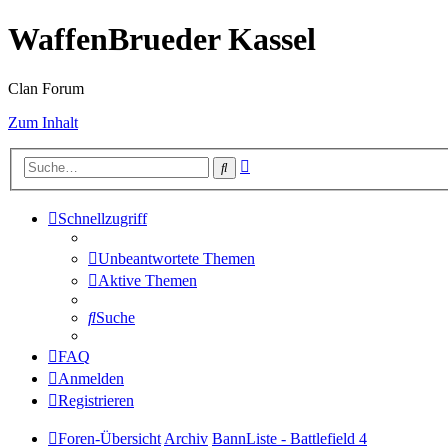
WaffenBrueder Kassel
Clan Forum
Zum Inhalt
Erweiterte
Suche
Suche
Schnellzugriff
Unbeantwortete Themen
Aktive Themen
Suche
FAQ
Anmelden
Registrieren
Foren-Übersicht
Archiv
BannListe - Battlefield 4