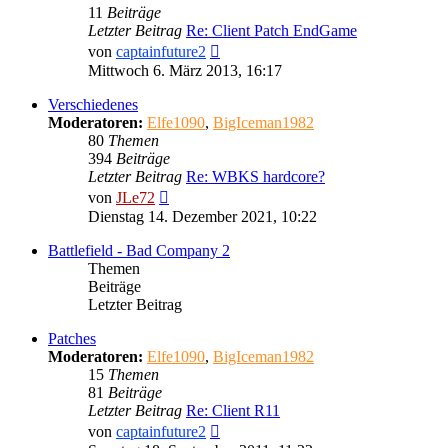
11
Beiträge
Letzter Beitrag
Re: Client Patch EndGame
Neuester
von
captainfuture2
Beitrag
Mittwoch 6. März 2013, 16:17
Verschiedenes
Moderatoren:
Elfe1090
,
BigIceman1982
80
Themen
394
Beiträge
Letzter Beitrag
Re: WBKS hardcore?
Neuester
von
JLe72
Beitrag
Dienstag 14. Dezember 2021, 10:22
Battlefield - Bad Company 2
Themen
Beiträge
Letzter Beitrag
Patches
Moderatoren:
Elfe1090
,
BigIceman1982
15
Themen
81
Beiträge
Letzter Beitrag
Re: Client R11
Neuester
von
captainfuture2
Beitrag