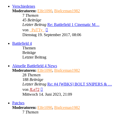
Verschiedenes
Moderatoren:
Elfe1090
,
BigIceman1982
7
Themen
45
Beiträge
Letzter Beitrag
Re: Battlefield 1 Cinematic M…
Neuester
von
_PaTTy_
Beitrag
Dienstag 19. September 2017, 08:06
Battlefield 4
Themen
Beiträge
Letzter Beitrag
Aktuelle Battlefield 4 News
Moderatoren:
Elfe1090
,
BigIceman1982
28
Themen
188
Beiträge
Letzter Beitrag
Re: #4 [WBKS] BOLT SNIPERS & …
Neuester
von
JLe72
Beitrag
Mittwoch 14. Juni 2023, 21:09
Patches
Moderatoren:
Elfe1090
,
BigIceman1982
7
Themen