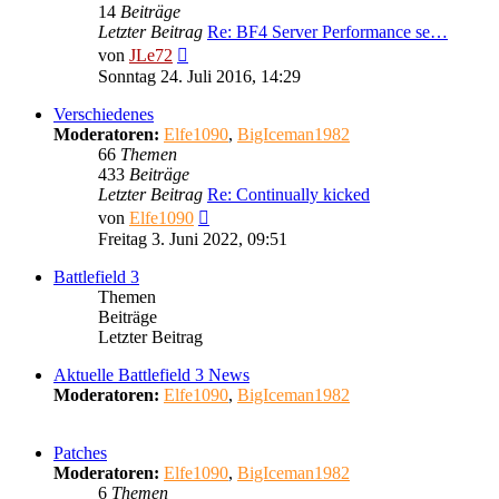
14
Beiträge
Letzter Beitrag
Re: BF4 Server Performance se…
Neuester
von
JLe72
Beitrag
Sonntag 24. Juli 2016, 14:29
Verschiedenes
Moderatoren:
Elfe1090
,
BigIceman1982
66
Themen
433
Beiträge
Letzter Beitrag
Re: Continually kicked
Neuester
von
Elfe1090
Beitrag
Freitag 3. Juni 2022, 09:51
Battlefield 3
Themen
Beiträge
Letzter Beitrag
Aktuelle Battlefield 3 News
Moderatoren:
Elfe1090
,
BigIceman1982
Patches
Moderatoren:
Elfe1090
,
BigIceman1982
6
Themen