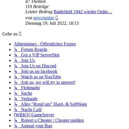
47
Themen
119
Beiträge
Letzter Beitrag
Battlefield 1942 wieder Onlin…
Neuester
von
newsjunkie
Beitrag
Dienstag 19. Juli 2022, 18:15
Gehe zu
Allgemeines - Öffentliches Forum
↳ Forum Regeln
↳ Get a VIP ServerSlot
↳ Join Us
↳ Join Us on Discord
↳ Join us on facebook
↳ Watch us on YouTube
↳ Ask us, we will try to answer!
↳ Flohmarkt
↳ Suche
↳ Verkaufe
↳ Alles "Rund um" Hard- & SoftWare
↳ Nacht Café
[WBKS] GameServer
↳ Report a Cheater / Cheater melden
↳ Appeal your Ban