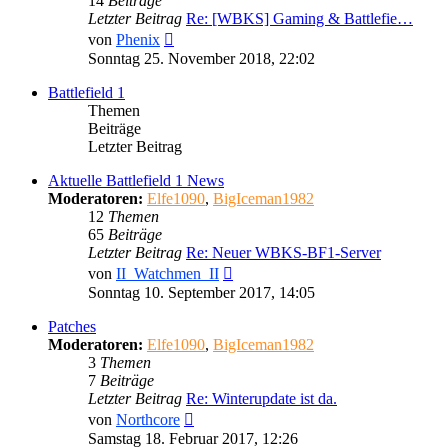
14
Beiträge
Letzter Beitrag
Re: [WBKS] Gaming & Battlefie…
Neuester
von
Phenix
Beitrag
Sonntag 25. November 2018, 22:02
Battlefield 1
Themen
Beiträge
Letzter Beitrag
Aktuelle Battlefield 1 News
Moderatoren:
Elfe1090
,
BigIceman1982
12
Themen
65
Beiträge
Letzter Beitrag
Re: Neuer WBKS-BF1-Server
Neuester
von
II_Watchmen_II
Beitrag
Sonntag 10. September 2017, 14:05
Patches
Moderatoren:
Elfe1090
,
BigIceman1982
3
Themen
7
Beiträge
Letzter Beitrag
Re: Winterupdate ist da.
Neuester
von
Northcore
Beitrag
Samstag 18. Februar 2017, 12:26