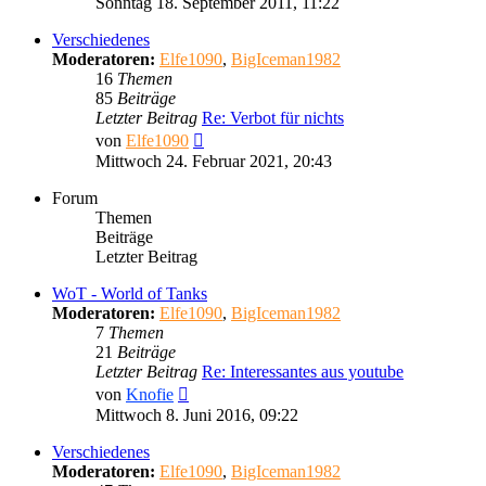
Sonntag 18. September 2011, 11:22
Verschiedenes
Moderatoren:
Elfe1090
,
BigIceman1982
16
Themen
85
Beiträge
Letzter Beitrag
Re: Verbot für nichts
Neuester
von
Elfe1090
Beitrag
Mittwoch 24. Februar 2021, 20:43
Forum
Themen
Beiträge
Letzter Beitrag
WoT - World of Tanks
Moderatoren:
Elfe1090
,
BigIceman1982
7
Themen
21
Beiträge
Letzter Beitrag
Re: Interessantes aus youtube
Neuester
von
Knofie
Beitrag
Mittwoch 8. Juni 2016, 09:22
Verschiedenes
Moderatoren:
Elfe1090
,
BigIceman1982