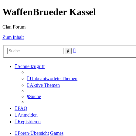
WaffenBrueder Kassel
Clan Forum
Zum Inhalt
Erweiterte
Suche
Suche
Schnellzugriff
Unbeantwortete Themen
Aktive Themen
Suche
FAQ
Anmelden
Registrieren
Foren-Übersicht
Games