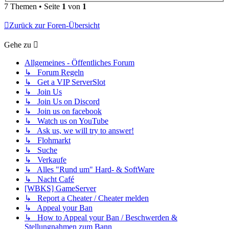
7 Themen • Seite
1
von
1
Zurück zur Foren-Übersicht
Gehe zu
Allgemeines - Öffentliches Forum
↳ Forum Regeln
↳ Get a VIP ServerSlot
↳ Join Us
↳ Join Us on Discord
↳ Join us on facebook
↳ Watch us on YouTube
↳ Ask us, we will try to answer!
↳ Flohmarkt
↳ Suche
↳ Verkaufe
↳ Alles "Rund um" Hard- & SoftWare
↳ Nacht Café
[WBKS] GameServer
↳ Report a Cheater / Cheater melden
↳ Appeal your Ban
↳ How to Appeal your Ban / Beschwerden &
Stellungnahmen zum Bann