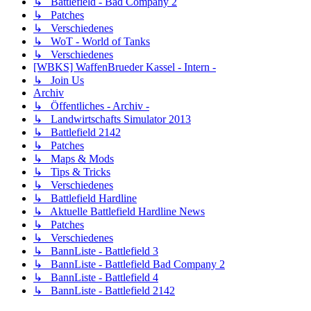
↳ Battlefield - Bad Company 2
↳ Patches
↳ Verschiedenes
↳ WoT - World of Tanks
↳ Verschiedenes
[WBKS] WaffenBrueder Kassel - Intern -
↳ Join Us
Archiv
↳ Öffentliches - Archiv -
↳ Landwirtschafts Simulator 2013
↳ Battlefield 2142
↳ Patches
↳ Maps & Mods
↳ Tips & Tricks
↳ Verschiedenes
↳ Battlefield Hardline
↳ Aktuelle Battlefield Hardline News
↳ Patches
↳ Verschiedenes
↳ BannListe - Battlefield 3
↳ BannListe - Battlefield Bad Company 2
↳ BannListe - Battlefield 4
↳ BannListe - Battlefield 2142