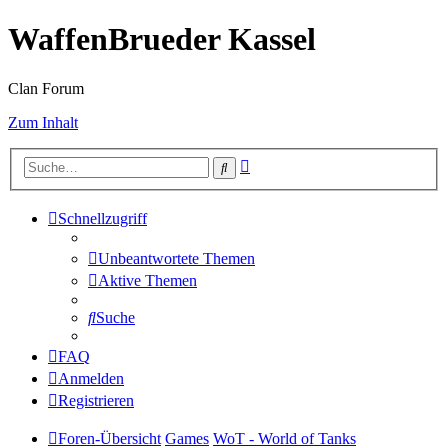
WaffenBrueder Kassel
Clan Forum
Zum Inhalt
Erweiterte
Suche
Suche
Schnellzugriff
Unbeantwortete Themen
Aktive Themen
Suche
FAQ
Anmelden
Registrieren
Foren-Übersicht
Games
WoT - World of Tanks