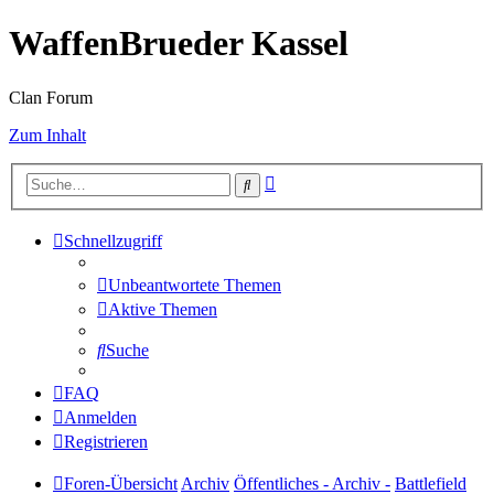
WaffenBrueder Kassel
Clan Forum
Zum Inhalt
Erweiterte
Suche
Suche
Schnellzugriff
Unbeantwortete Themen
Aktive Themen
Suche
FAQ
Anmelden
Registrieren
Foren-Übersicht
Archiv
Öffentliches - Archiv -
Battlefield