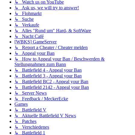
↳ Watch us on YouTube
↳ Ask us, we will try to answer!
↳ Flohmarkt
↳ Suche
↳ Verkaufe
↳ Alles "Rund um" Hard- & SoftWare
↳ Nacht Café
[WBKS] GameServer
↳ Report a Cheater / Cheater melden
↳ Appeal your Ban
↳ How to Appeal your Ban / Beschwerden &
Stellungnahmen zum Bann
↳ Battlefield 4 - Appeal your Ban
↳ Battlefield 3 - Appeal your Ban
↳ Battlefield BC2 - Appeal your Ban
↳ Battlefield 2142 - Appeal your Ban
↳ Server News
↳ Feedback / MeckerEcke
Games
↳ Battlefield V
↳ Aktuelle Battlefield V News
↳ Patches
↳ Verschiedenes
↳ Battlefield 1