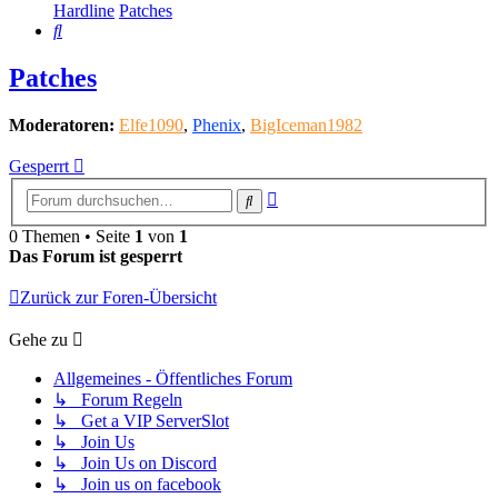
Hardline
Patches
Suche
Patches
Moderatoren:
Elfe1090
,
Phenix
,
BigIceman1982
Gesperrt
Erweiterte
Suche
Suche
0 Themen • Seite
1
von
1
Das Forum ist gesperrt
Zurück zur Foren-Übersicht
Gehe zu
Allgemeines - Öffentliches Forum
↳ Forum Regeln
↳ Get a VIP ServerSlot
↳ Join Us
↳ Join Us on Discord
↳ Join us on facebook