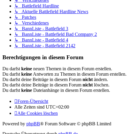
↳ Verschiedenes
↳ Battlefield Hardline
↳ Aktuelle Battlefield Hardline News
↳ Patches
↳ Verschiedenes
↳ BannListe - Battlefield 3
↳ BannListe - Battlefield Bad Company 2
↳ BannListe - Battlefield 4
↳ BannListe - Battlefield 2142
Berechtigungen in diesem Forum
Du darfst
keine
neuen Themen in diesem Forum erstellen.
Du darfst
keine
Antworten zu Themen in diesem Forum erstellen.
Du darfst deine Beiträge in diesem Forum
nicht
ändern.
Du darfst deine Beiträge in diesem Forum
nicht
löschen.
Du darfst
keine
Dateianhänge in diesem Forum erstellen.
Foren-Übersicht
Alle Zeiten sind
UTC+02:00
Alle Cookies löschen
Powered by
phpBB
® Forum Software © phpBB Limited
Deutsche Übersetzung durch
phpBB.de