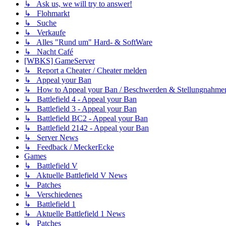
↳ Ask us, we will try to answer!
↳ Flohmarkt
↳ Suche
↳ Verkaufe
↳ Alles "Rund um" Hard- & SoftWare
↳ Nacht Café
[WBKS] GameServer
↳ Report a Cheater / Cheater melden
↳ Appeal your Ban
↳ How to Appeal your Ban / Beschwerden & Stellungnahme
↳ Battlefield 4 - Appeal your Ban
↳ Battlefield 3 - Appeal your Ban
↳ Battlefield BC2 - Appeal your Ban
↳ Battlefield 2142 - Appeal your Ban
↳ Server News
↳ Feedback / MeckerEcke
Games
↳ Battlefield V
↳ Aktuelle Battlefield V News
↳ Patches
↳ Verschiedenes
↳ Battlefield 1
↳ Aktuelle Battlefield 1 News
↳ Patches