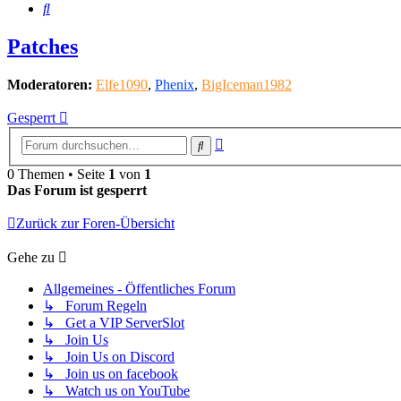
Suche
Patches
Moderatoren:
Elfe1090
,
Phenix
,
BigIceman1982
Gesperrt
Erweiterte
Suche
Suche
0 Themen • Seite
1
von
1
Das Forum ist gesperrt
Zurück zur Foren-Übersicht
Gehe zu
Allgemeines - Öffentliches Forum
↳ Forum Regeln
↳ Get a VIP ServerSlot
↳ Join Us
↳ Join Us on Discord
↳ Join us on facebook
↳ Watch us on YouTube